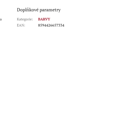
Doplňkové parametry
ka
Kategorie
:
BARVY
EAN
:
8594426657334