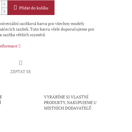
Přidat do košíku
univerzální razítková barva pro všechny modely
čecích razítek. Tuto barvu vřele doporučujeme pro
a razítka větších rozměrů
 informace
ZEPTAT SE
E
VYRÁBÍME SI VLASTNÍ
Í
PRODUKTY, NAKUPUJEME U
MÍSTNÍCH DODAVATELŮ