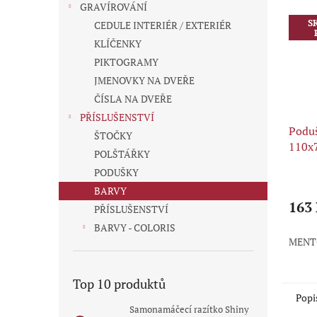
GRAVÍROVÁNÍ
S
CEDULE INTERIÉR / EXTERIÉR
KLÍČENKY
PIKTOGRAMY
JMENOVKY NA DVEŘE
ČÍSLA NA DVEŘE
PŘÍSLUŠENSTVÍ
Poduš
ŠTOČKY
110x
POLŠTÁŘKY
PODUŠKY
Průmě
hodno
BARVY
produ
163
PŘÍSLUŠENSTVÍ
je
BARVY - COLORIS
5,0
MENT
z
5
hvězdi
Top 10 produktů
Popi
Samonamáčecí razítko Shiny