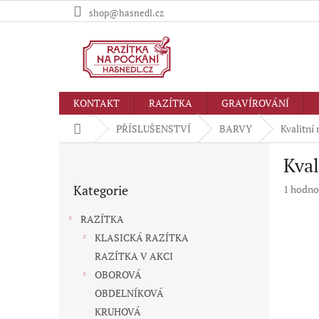
Přejít
shop@hasnedl.cz
na
obsah
KONTAKT
RAZÍTKA
GRAVÍROVÁNÍ
Domů
PŘÍSLUŠENSTVÍ
BARVY
Kvalitní
P
Kval
o
Přeskočit
s
Kategorie
Průměr
1 hodno
kategorie
t
hodnoc
r
produkt
RAZÍTKA
a
je
KLASICKÁ RAZÍTKA
n
5,0
RAZÍTKA V AKCI
z
n
5
í
OBOROVÁ
hvězdič
p
OBDELNÍKOVÁ
a
KRUHOVÁ