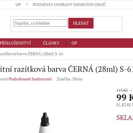
OP
PODMÍNKY OCHRANY OSOBNÍCH ÚDAJŮ
HLEDAT
PŘÍSLUŠENSTVÍ
ČLÁNKY
OP
 razítková barva ČERNÁ (28ml) S-61
itní razítková barva ČERNÁ (28ml) S-6
né
cení
Podrobnosti hodnocení
Značka:
Shiny
ení
u
113 Kč
–
99 
81,82 Kč
Měrná
SKLA
ek.
cena: