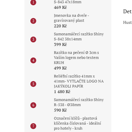
S-843 47x18mm
469 Kč
Det
Jmenovka na dveře -
gravírovaný plast
Hust
220 Kč
Samonamáčecí razítko Shiny
S-842 38x14mm
399 Kč
Razítko na pečení Ø 3cm s
Vaším logem nebo textem
KRUH
499 Kč
Reliéfní razítko 41mm x
41mm- VYTLAČTE LOGO NA
JAKÝKOLI PAPÍR
1 480 Kč
Samonamáčecí razítko Shiny
R-538 - Ø38mm
590 Kč
Označení klíčů - plastová
klíčenka číslovaná - ideální
pro hotely - kruh