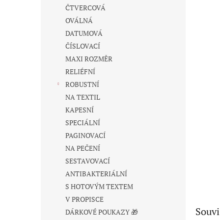
n
ČTVERCOVÁ
e
OVÁLNÁ
l
DATUMOVÁ
ČÍSLOVACÍ
MAXI ROZMĚR
RELIÉFNÍ
ROBUSTNÍ
NA TEXTIL
KAPESNÍ
SPECIÁLNÍ
PAGINOVACÍ
NA PEČENÍ
SESTAVOVACÍ
ANTIBAKTERIÁLNÍ
S HOTOVÝM TEXTEM
V PROPISCE
Souvi
DÁRKOVÉ POUKAZY 🎁