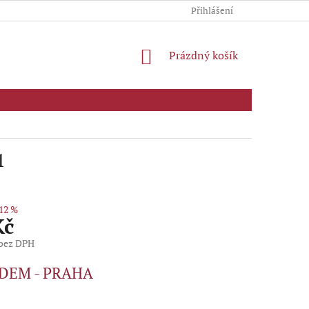
Přihlášení
NÁKUPNÍ
Prázdný košík
KOŠÍK
1
12 %
Kč
 bez DPH
DEM - PRAHA