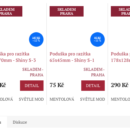
KLADEM
SKLADEM
SKLA
PRAHA
PRAHA
PRA
187 Kč
85 Kč
–12 %
–11 %
ka pro razítka
Poduška pro razítka
Poduška 
70mm - Shiny S-3
65x45mm - Shiny S-1
178x128m
SKLADEM -
SKLADEM -
rné
Průměrné
Průměrné
PRAHA
PRAHA
cení
hodnocení
hodnocení
ktu
 Kč
produktu
75 Kč
produktu
290 Kč
DETAIL
DETAIL
je
je
5,0
5,0
OLOVÁ
SVĚTLE MODRÁ
MENTOLOVÁ
ZELENÁ
FIALOVÁ
SVĚTLE MODRÁ
BORDÓ
MENTOLO
ZELEN
ČERN
z
z
5
5
ček.
hvězdiček.
hvězdiček.
s
Diskuze