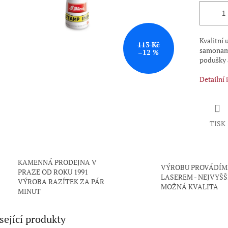
Kvalitní 
113 Kč
samonamá
–12 %
podušky 
Detailní
TISK
KAMENNÁ PRODEJNA V
VÝROBU PROVÁDÍM
PRAZE OD ROKU 1991
LASEREM - NEJVYŠŠ
VÝROBA RAZÍTEK ZA PÁR
MOŽNÁ KVALITA
MINUT
sející produkty