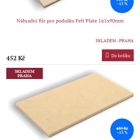
–13 %
Náhradní filc pro podušku Felt Plate 165x90mm
SKLADEM - PRAHA
Do košíku
452 Kč
SKLADEM
PRAHA
480 Kč
–13 %