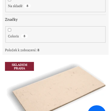
Na skladě
8
Značky
Coloris
8
Položek k zobrazení:
8
V
SKLADEM
ý
PRAHA
p
i
s
p
r
o
d
u