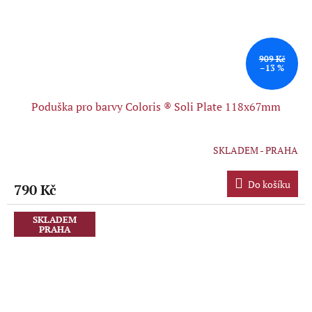
909 Kč
–13 %
Poduška pro barvy Coloris ® Soli Plate 118x67mm
SKLADEM - PRAHA
Průměrné
hodnocení
produktu
Do košíku
790 Kč
je
5,0
z
SKLADEM
PRAHA
5
hvězdiček.