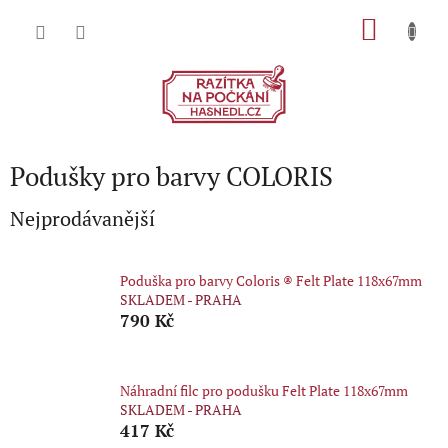
Přejít
NÁKU
na
obsah
KOŠÍK
Podušky pro barvy COLORIS
Nejprodávanější
Poduška pro barvy Coloris ® Felt Plate 118x67mm
SKLADEM - PRAHA
790 Kč
Náhradní filc pro podušku Felt Plate 118x67mm
SKLADEM - PRAHA
417 Kč