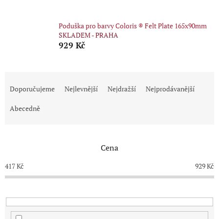
Poduška pro barvy Coloris ® Felt Plate 165x90mm
SKLADEM - PRAHA
929 Kč
Ř
a
Doporučujeme
Nejlevnější
Nejdražší
Nejprodávanější
z
e
Abecedně
n
í
p
Cena
r
o
417
Kč
929
Kč
d
u
k
t
ů