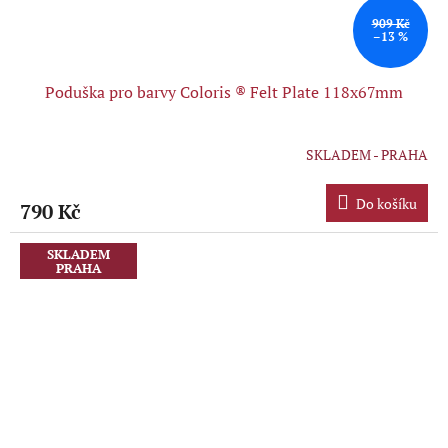
909 Kč
–13 %
Poduška pro barvy Coloris ® Felt Plate 118x67mm
SKLADEM - PRAHA
Průměrné
hodnocení
produktu
Do košíku
790 Kč
je
5,0
z
SKLADEM
PRAHA
5
hvězdiček.