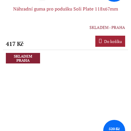
Náhradní guma pro podušku Soli Plate 118x67mm
SKLADEM - PRAHA
Průměrné
hodnocení
produktu
Do košíku
417 Kč
je
5,0
z
SKLADEM
PRAHA
5
hvězdiček.
520 Kč