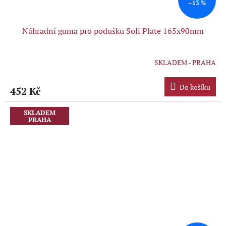
–13 %
Náhradní guma pro podušku Soli Plate 165x90mm
SKLADEM - PRAHA
Průměrné
hodnocení
produktu
Do košíku
452 Kč
je
5,0
z
SKLADEM
PRAHA
5
hvězdiček.