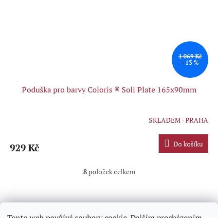
1 069 Kč
–13 %
Poduška pro barvy Coloris ® Soli Plate 165x90mm
SKLADEM - PRAHA
Průměrné
hodnocení
produktu
Do košíku
929 Kč
je
5,0
z
8
položek celkem
O
5
v
hvězdiček.
l
Z
á
á
d
p
Tento web používá soubory cookie. Dalším procházením