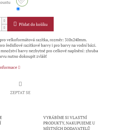
koustu
Přidat do košíku
pro velkoformátová razítka, rozměr: 310x240mm.
o ředidlové razítkové barvy i pro barvy na vodní bázi.
é množství barvy nezbytné pro celkové naplnění: zhruba
arvu nutno dokoupit zvlášť
 informace
ZEPTAT SE
E
VYRÁBÍME SI VLASTNÍ
Í
PRODUKTY, NAKUPUJEME U
MÍSTNÍCH DODAVATELŮ