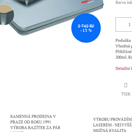
Barva in
2 742 Kč
–13 %
Poduška 
Vhodná pr
Přibližn
200ml. B
Detailní
TISK
KAMENNÁ PRODEJNA V
VÝROBU PROVÁDÍM
PRAZE OD ROKU 1991
LASEREM - NEJVYŠŠ
VÝROBA RAZÍTEK ZA PÁR
MOŽNÁ KVALITA