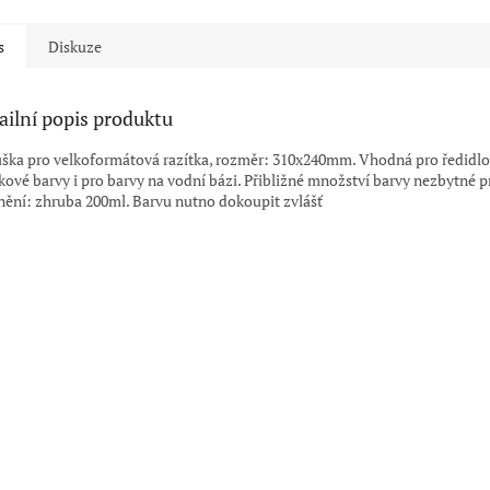
ček.
hvězdiček.
hvězdiček.
s
Diskuze
ailní popis produktu
ška pro velkoformátová razítka, rozměr: 310x240mm. Vhodná pro ředidl
tkové barvy i pro barvy na vodní bázi. Přibližné množství barvy nezbytné p
nění: zhruba 200ml. Barvu nutno dokoupit zvlášť