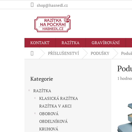
Přejít
shop@hasnedl.cz
na
obsah
KONTAKT
RAZÍTKA
GRAVÍROVÁNÍ
Domů
PŘÍSLUŠENSTVÍ
PODUŠKY
Poduš
P
Pod
o
Přeskočit
s
Kategorie
Průměr
1 hodno
kategorie
t
hodnoc
r
produkt
RAZÍTKA
a
je
KLASICKÁ RAZÍTKA
n
5,0
RAZÍTKA V AKCI
z
n
5
í
OBOROVÁ
hvězdič
p
OBDELNÍKOVÁ
a
KRUHOVÁ