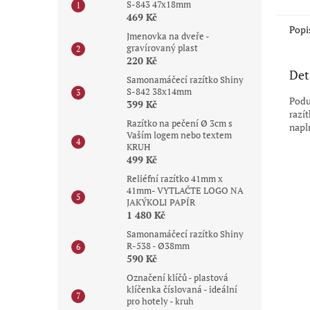
S-843 47x18mm
hvězdi
469 Kč
Popi
Jmenovka na dveře -
gravírovaný plast
220 Kč
Det
Samonamáčecí razítko Shiny
S-842 38x14mm
Podu
399 Kč
razí
Razítko na pečení Ø 3cm s
napl
Vaším logem nebo textem
KRUH
499 Kč
Reliéfní razítko 41mm x
41mm- VYTLAČTE LOGO NA
JAKÝKOLI PAPÍR
1 480 Kč
Samonamáčecí razítko Shiny
R-538 - Ø38mm
590 Kč
Označení klíčů - plastová
klíčenka číslovaná - ideální
pro hotely - kruh