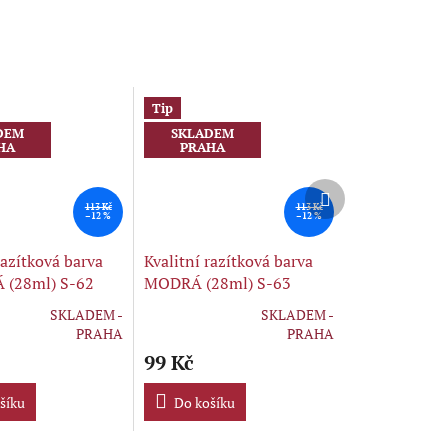
Tip
DEM
SKLADEM
HA
PRAHA
Další
produkt
113 Kč
113 Kč
–12 %
–12 %
razítková barva
Kvalitní razítková barva
 (28ml) S-62
MODRÁ (28ml) S-63
SKLADEM -
SKLADEM -
Průměrné
PRAHA
PRAHA
hodnocení
99 Kč
produktu
je
šíku
5,0
Do košíku
z
5