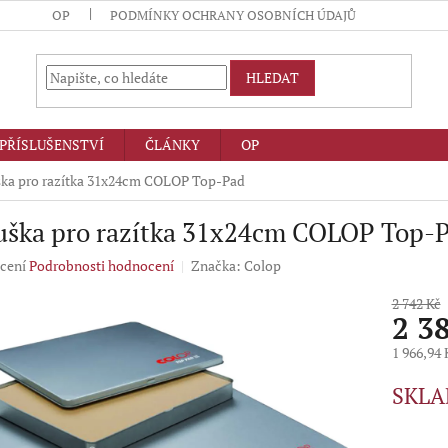
OP
PODMÍNKY OCHRANY OSOBNÍCH ÚDAJŮ
HLEDAT
PŘÍSLUŠENSTVÍ
ČLÁNKY
OP
ka pro razítka 31x24cm COLOP Top-Pad
uška pro razítka 31x24cm COLOP Top-
né
cení
Podrobnosti hodnocení
Značka:
Colop
ení
u
2 742 Kč
2 3
1 966,94
Měrná
SKLA
ek.
cena: