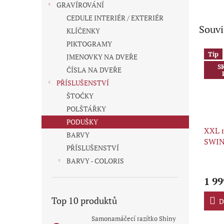
GRAVÍROVÁNÍ
CEDULE INTERIÉR / EXTERIÉR
Souvi
KLÍČENKY
PIKTOGRAMY
Tip
JMENOVKY NA DVEŘE
S
ČÍSLA NA DVEŘE
PŘÍSLUŠENSTVÍ
ŠTOČKY
POLŠTÁŘKY
PODUŠKY
XXL 
BARVY
SWIN
PŘÍSLUŠENSTVÍ
BARVY - COLORIS
Průmě
hodno
1 99
produ
je
Top 10 produktů
5,0
D
z
Samonamáčecí razítko Shiny
5