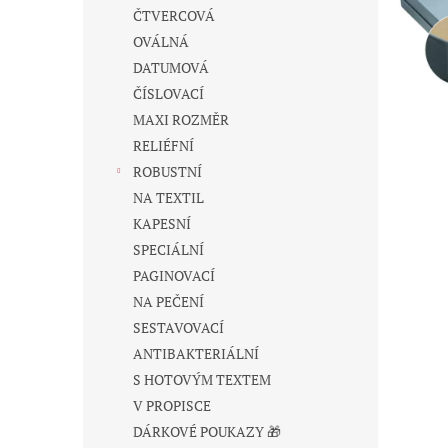
n
ČTVERCOVÁ
e
OVÁLNÁ
l
DATUMOVÁ
ČÍSLOVACÍ
MAXI ROZMĚR
RELIÉFNÍ
ROBUSTNÍ
NA TEXTIL
KAPESNÍ
SPECIÁLNÍ
PAGINOVACÍ
NA PEČENÍ
SESTAVOVACÍ
ANTIBAKTERIÁLNÍ
S HOTOVÝM TEXTEM
V PROPISCE
DÁRKOVÉ POUKAZY 🎁