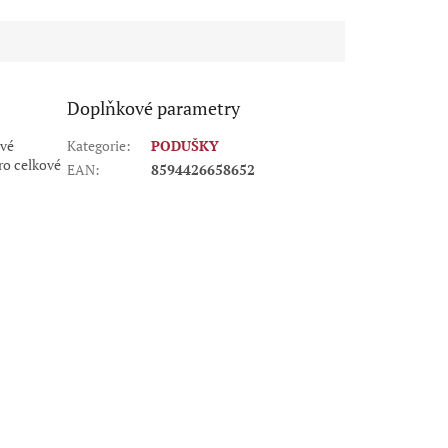
hvězdiček.
Doplňkové parametry
ové
Kategorie
:
PODUŠKY
ro celkové
EAN
:
8594426658652