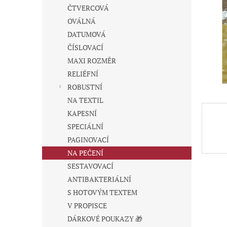
n
ČTVERCOVÁ
e
OVÁLNÁ
l
DATUMOVÁ
ČÍSLOVACÍ
MAXI ROZMĚR
RELIÉFNÍ
ROBUSTNÍ
NA TEXTIL
KAPESNÍ
SPECIÁLNÍ
PAGINOVACÍ
NA PEČENÍ
SESTAVOVACÍ
ANTIBAKTERIÁLNÍ
S HOTOVÝM TEXTEM
V PROPISCE
DÁRKOVÉ POUKAZY 🎁