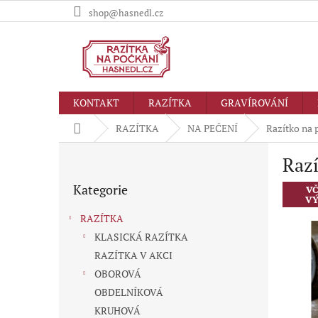
Přejít
shop@hasnedl.cz
na
obsah
KONTAKT
RAZÍTKA
GRAVÍROVÁNÍ
Domů
RAZÍTKA
NA PEČENÍ
Razítko na
P
Raz
o
Přeskočit
s
Kategorie
kategorie
VČ
t
VÝ
r
RAZÍTKA
a
KLASICKÁ RAZÍTKA
n
RAZÍTKA V AKCI
n
í
OBOROVÁ
p
OBDELNÍKOVÁ
a
KRUHOVÁ