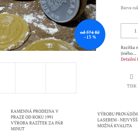
Barva ruk
od 574 Kč
–13 %
Razítka n
jiného...
Detailní
TISK
KAMENNÁ PRODEJNA V
VÝROBU PROVÁDÍM
PRAZE OD ROKU 1991
LASEREM - NEJVYŠŠ
VÝROBA RAZÍTEK ZA PÁR
MOŽNÁ KVALITA
MINUT