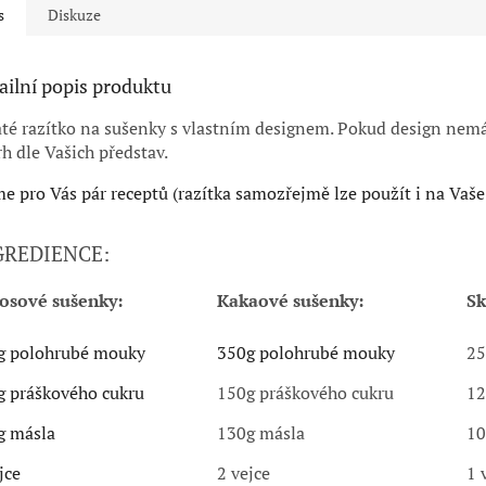
s
Diskuze
ailní popis produktu
té razítko na sušenky s vlastním designem. Pokud design nemá
h dle Vašich představ.
 pro Vás pár receptů (razítka samozřejmě lze použít i na Vaše
GREDIENCE:
osové sušenky:
Kakaové sušenky:
Sk
g polohrubé mouky
350g polohrubé mouky
25
g práškového cukru
150g práškového cukru
12
g másla
130g másla
10
jce
2 vejce
1 