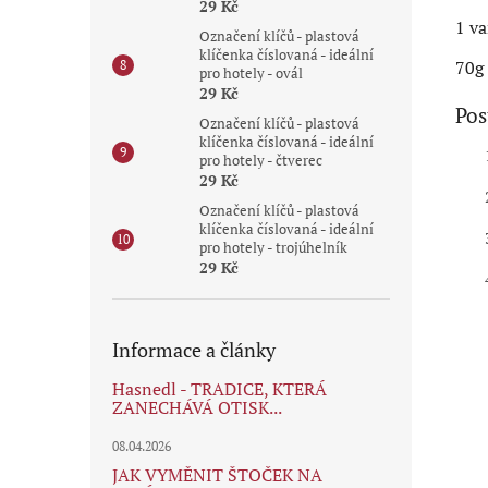
29 Kč
1 va
Označení klíčů - plastová
klíčenka číslovaná - ideální
70g
pro hotely - ovál
29 Kč
Pos
Označení klíčů - plastová
klíčenka číslovaná - ideální
pro hotely - čtverec
29 Kč
Označení klíčů - plastová
klíčenka číslovaná - ideální
pro hotely - trojúhelník
29 Kč
Informace a články
Hasnedl - TRADICE, KTERÁ
ZANECHÁVÁ OTISK...
08.04.2026
JAK VYMĚNIT ŠTOČEK NA