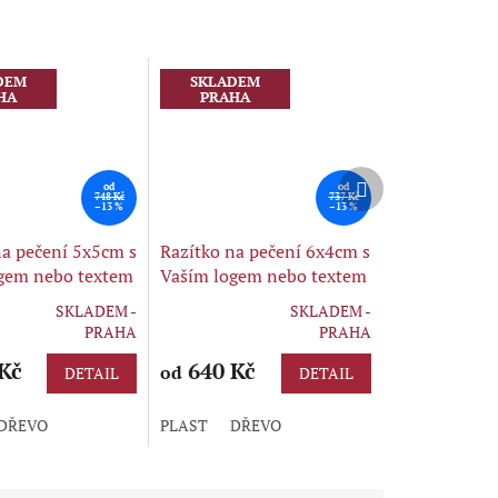
DEM
SKLADEM
HA
PRAHA
Další
od
od
produkt
748 Kč
737 Kč
–13 %
–13 %
na pečení 5x5cm s
Razítko na pečení 6x4cm s
gem nebo textem
Vaším logem nebo textem
C
OBDELNÍK
SKLADEM -
SKLADEM -
Průměrné
PRAHA
PRAHA
hodnocení
Kč
produktu
640 Kč
od
DETAIL
DETAIL
je
5,0
DŘEVO
PLAST
DŘEVO
z
5
hvězdiček.