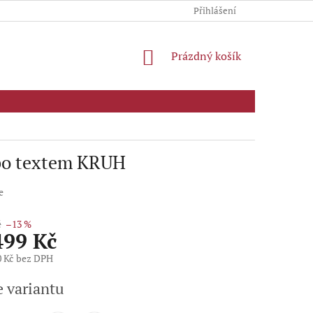
Přihlášení
NÁKUPNÍ
Prázdný košík
KOŠÍK
ebo textem KRUH
e
č
–13 %
499 Kč
0 Kč
bez DPH
e variantu