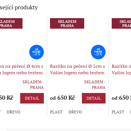
sející produkty
KLADEM
SKLADEM
SKLA
PRAHA
PRAHA
PRA
od
od
633 Kč
748 Kč
–13 %
–13 %
ko na pečení Ø 4cm s
Razítko na pečení Ø 5cm s
Razítko 
m logem nebo textem
Vaším logem nebo textem
Vaším lo
H
KRUH
ČTVERE
SKLADEM -
SKLADEM -
rné
Průměrné
Průměrné
PRAHA
PRAHA
cení
hodnocení
hodnocení
ktu
50 Kč
produktu
650 Kč
produktu
650 
od
od
DETAIL
DETAIL
je
je
5,0
5,0
T
DŘEVO
PLAST
DŘEVO
PLAST
z
z
5
5
ček.
hvězdiček.
hvězdiček.