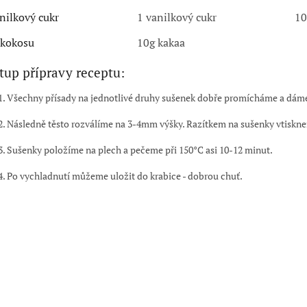
nilkový cukr
1 vanilkový cukr
10
 kokosu
10g kakaa
tup přípravy receptu:
Všechny přísady na jednotlivé druhy sušenek dobře promícháme a dáme
Následně těsto rozválíme na 3-4mm výšky. Razítkem na sušenky vtiskne
Sušenky položíme na plech a pečeme při 150°C asi 10-12 minut.
Po vychladnutí můžeme uložit do krabice - dobrou chuť.