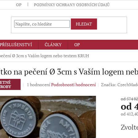
OP
PODMÍNKY OCHRANY OSOBNÍCH ÚDAJŮ
HLEDAT
PŘÍSLUŠENSTVÍ
ČLÁNKY
OP
 pečení Ø 3cm s Vaším logem nebo textem KRUH
ítko na pečení Ø 3cm s Vaším logem n
ETNĚ
Průměrné
1 hodnocení
Podrobnosti hodnocení
Značka:
CzechMad
ROBY
hodnocení
produktu
od 574 K
je
od
5,0
z
od
412,4
5
Měrná
hvězdiček.
Zvolt
cena: