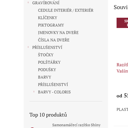
GRAVÍROVÁNÍ
Souvi
CEDULE INTERIÉR / EXTERIÉR
KLÍČENKY
S
PIKTOGRAMY
JMENOVKY NA DVEŘE
ČÍSLA NA DVEŘE
PŘÍSLUŠENSTVÍ
ŠTOČKY
POLŠTÁŘKY
Razít
PODUŠKY
Vaší
KRU
BARVY
Průmě
PŘÍSLUŠENSTVÍ
hodno
BARVY - COLORIS
produ
5
od
je
5,0
PLAS
z
Top 10 produktů
5
hvězdi
Samonamáčecí razítko Shiny