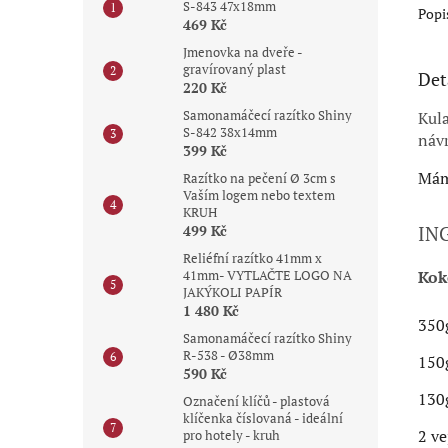
S-843 47x18mm
Popi
469 Kč
Jmenovka na dveře -
gravírovaný plast
Det
220 Kč
Samonamáčecí razítko Shiny
Kula
S-842 38x14mm
návr
399 Kč
Máme
Razítko na pečení Ø 3cm s
Vaším logem nebo textem
KRUH
499 Kč
IN
Reliéfní razítko 41mm x
Kok
41mm- VYTLAČTE LOGO NA
JAKÝKOLI PAPÍR
1 480 Kč
350
Samonamáčecí razítko Shiny
R-538 - Ø38mm
150
590 Kč
130
Označení klíčů - plastová
klíčenka číslovaná - ideální
2 ve
pro hotely - kruh