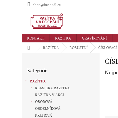
Přejít
shop@hasnedl.cz
na
obsah
KONTAKT
RAZÍTKA
GRAVÍROVÁNÍ
Domů
RAZÍTKA
ROBUSTNÍ
ČÍSLOVACÍ
P
ČÍS
o
Přeskočit
s
Kategorie
kategorie
Nejpr
t
r
RAZÍTKA
a
KLASICKÁ RAZÍTKA
n
RAZÍTKA V AKCI
n
í
OBOROVÁ
p
OBDELNÍKOVÁ
a
KRUHOVÁ