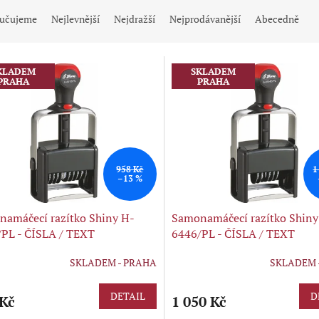
učujeme
Nejlevnější
Nejdražší
Nejprodávanější
Abecedně
KLADEM
SKLADEM
PRAHA
PRAHA
958 Kč
1
–13 %
amáčecí razítko Shiny H-
Samonamáčecí razítko Shiny
PL - ČÍSLA / TEXT
6446/PL - ČÍSLA / TEXT
SKLADEM - PRAHA
SKLADEM 
DETAIL
D
 Kč
1 050 Kč