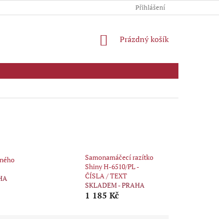
Přihlášení
NÁKUPNÍ
Prázdný košík
KOŠÍK
Samonamáčecí razítko
vného
Shiny H-6510/PL -
ČÍSLA / TEXT
HA
SKLADEM - PRAHA
1 185 Kč