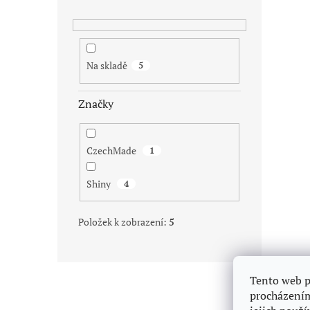
Na skladě
5
Značky
CzechMade
1
Shiny
4
Položek k zobrazení:
5
Z
Tento web p
á
procházením
p