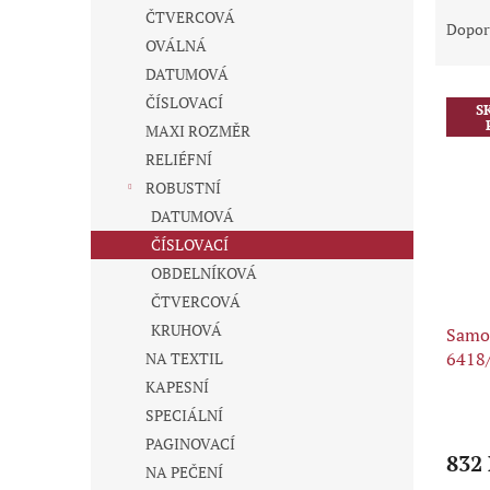
Ř
n
ČTVERCOVÁ
a
e
Dopor
OVÁLNÁ
z
l
e
DATUMOVÁ
V
n
ČÍSLOVACÍ
S
ý
í
MAXI ROZMĚR
p
p
RELIÉFNÍ
i
r
ROBUSTNÍ
s
o
p
d
DATUMOVÁ
r
u
ČÍSLOVACÍ
o
k
OBDELNÍKOVÁ
d
t
ČTVERCOVÁ
u
ů
KRUHOVÁ
Samon
k
6418/
t
NA TEXTIL
ů
KAPESNÍ
SPECIÁLNÍ
PAGINOVACÍ
832
NA PEČENÍ