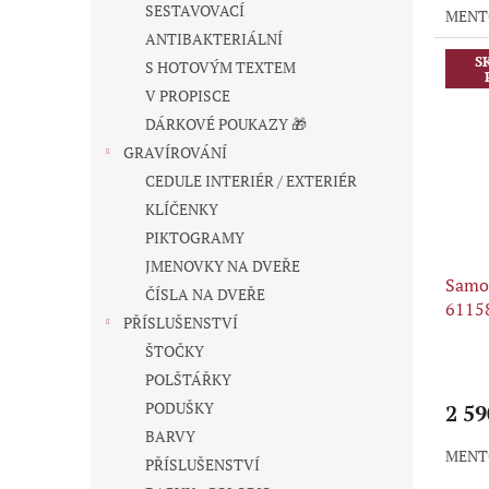
SESTAVOVACÍ
MENT
ANTIBAKTERIÁLNÍ
S
S HOTOVÝM TEXTEM
V PROPISCE
DÁRKOVÉ POUKAZY 🎁
GRAVÍROVÁNÍ
CEDULE INTERIÉR / EXTERIÉR
KLÍČENKY
PIKTOGRAMY
JMENOVKY NA DVEŘE
Samo
ČÍSLA NA DVEŘE
6115
PŘÍSLUŠENSTVÍ
ŠTOČKY
POLŠTÁŘKY
PODUŠKY
2 59
BARVY
MENT
PŘÍSLUŠENSTVÍ