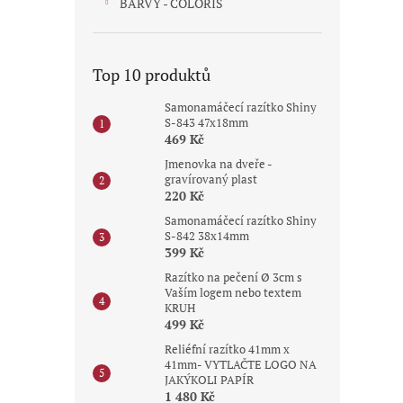
BARVY - COLORIS
Top 10 produktů
Samonamáčecí razítko Shiny
S-843 47x18mm
469 Kč
Jmenovka na dveře -
gravírovaný plast
220 Kč
Samonamáčecí razítko Shiny
S-842 38x14mm
399 Kč
Razítko na pečení Ø 3cm s
Vaším logem nebo textem
KRUH
499 Kč
Reliéfní razítko 41mm x
41mm- VYTLAČTE LOGO NA
JAKÝKOLI PAPÍR
1 480 Kč