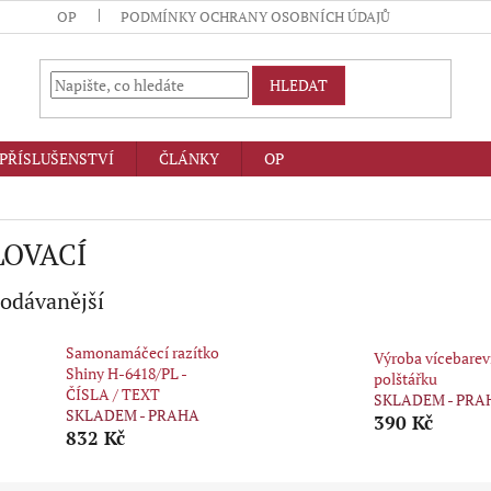
OP
PODMÍNKY OCHRANY OSOBNÍCH ÚDAJŮ
HLEDAT
PŘÍSLUŠENSTVÍ
ČLÁNKY
OP
LOVACÍ
odávanější
Samonamáčecí razítko
Výroba vícebare
Shiny H-6418/PL -
polštářku
ČÍSLA / TEXT
SKLADEM - PRA
SKLADEM - PRAHA
390 Kč
832 Kč