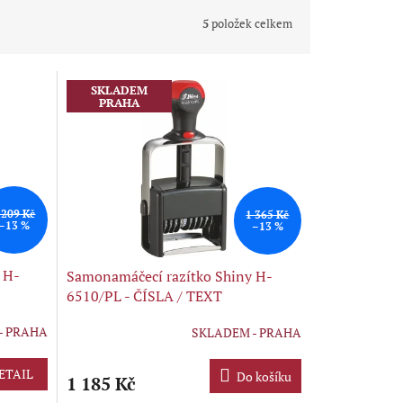
5
položek celkem
SKLADEM
PRAHA
 209 Kč
1 365 Kč
–13 %
–13 %
 H-
Samonamáčecí razítko Shiny H-
6510/PL - ČÍSLA / TEXT
- PRAHA
SKLADEM - PRAHA
ETAIL
Do košíku
1 185 Kč