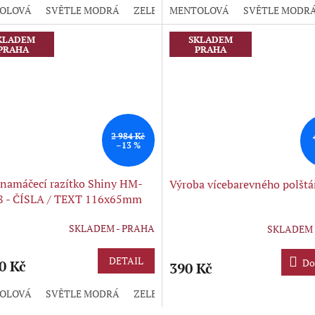
OLOVÁ
SVĚTLE MODRÁ
ZELENÁ
MENTOLOVÁ
FIALOVÁ
BORDÓ
SVĚTLE MODR
ČERN
KLADEM
SKLADEM
PRAHA
PRAHA
2 984 Kč
–13 %
namáčecí razítko Shiny HM-
Výroba vícebarevného polštá
8 - ČÍSLA / TEXT 116x65mm
SKLADEM - PRAHA
SKLADEM 
Průměrné
hodnocení
produktu
DETAIL
Do
0 Kč
390 Kč
je
5,0
OLOVÁ
SVĚTLE MODRÁ
ZELENÁ
FIALOVÁ
BORDÓ
ČERN
z
5