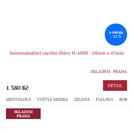
1 590 Kč
–13 %
Samonamáčecí razítko Shiny H-6008 - 68mm x 47mm
SKLADEM - PRAHA
Průměrné
hodnocení
produktu
DETAIL
1 380 Kč
je
5,0
MENTOLOVÁ
SVĚTLE MODRÁ
ZELENÁ
FIALOVÁ
BORD
z
5
hvězdiček.
SKLADEM
PRAHA