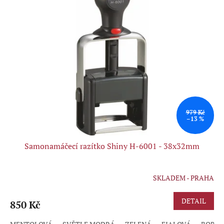
979 Kč
–13 %
Samonamáčecí razítko Shiny H-6001 - 38x32mm
SKLADEM - PRAHA
DETAIL
850 Kč