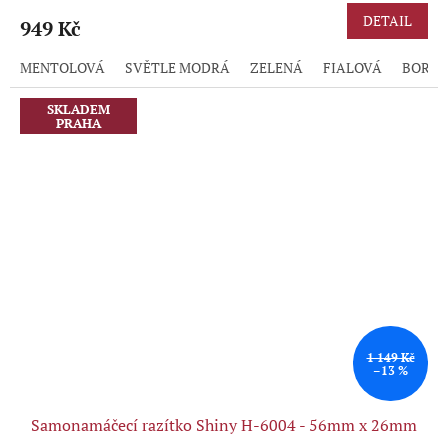
DETAIL
949 Kč
MENTOLOVÁ
SVĚTLE MODRÁ
ZELENÁ
FIALOVÁ
BORD
SKLADEM
PRAHA
1 149 Kč
–13 %
Samonamáčecí razítko Shiny H-6004 - 56mm x 26mm