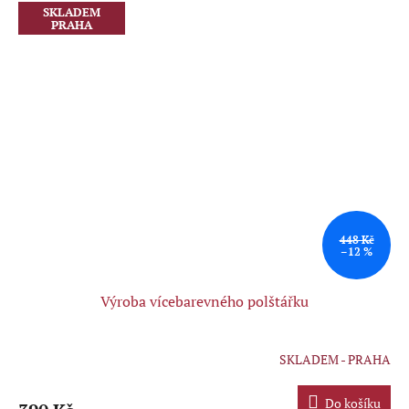
SKLADEM
PRAHA
448 Kč
–12 %
Výroba vícebarevného polštářku
SKLADEM - PRAHA
Průměrné
hodnocení
produktu
Do košíku