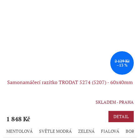
2 129 Kč
–13 %
Samonamáčecí razítko TRODAT 5274 (5207) - 60x40mm
SKLADEM - PRAHA
DETAIL
1 848 Kč
MENTOLOVÁ
SVĚTLE MODRÁ
ZELENÁ
FIALOVÁ
BORD