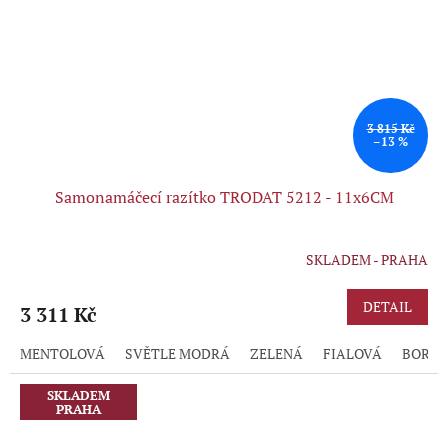
3 815 Kč
–13 %
Samonamáčecí razítko TRODAT 5212 - 11x6CM
SKLADEM - PRAHA
Průměrné
hodnocení
produktu
DETAIL
3 311 Kč
je
5,0
MENTOLOVÁ
SVĚTLE MODRÁ
ZELENÁ
FIALOVÁ
BORD
z
5
hvězdiček.
SKLADEM
PRAHA