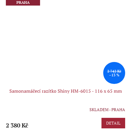
PRAHA
2 742 Kč
–13 %
Samonamáčecí razítko Shiny HM-6015 - 116 x 65 mm
SKLADEM - PRAHA
Průměrné
hodnocení
produktu
DETAIL
2 380 Kč
je