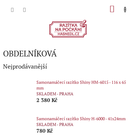
Přejít
NÁKU
na
obsah
KOŠÍK
OBDELNÍKOVÁ
Nejprodávanější
Samonamáčecí razítko Shiny HM-6015 - 116 x 65
mm
SKLADEM - PRAHA
2 380 Kč
Samonamáčecí razítko Shiny H-6000 - 41x24mm
SKLADEM - PRAHA
780 Kč