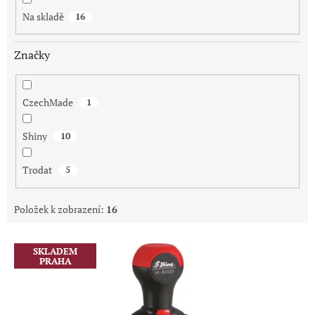
Na skladě
16
Značky
CzechMade
1
Shiny
10
Trodat
5
Položek k zobrazení:
16
V
SKLADEM
ý
PRAHA
p
i
s