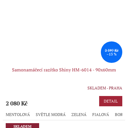
2 397 Kč
–13 %
Samonamáčecí razítko Shiny HM-6014 - 90x60mm
SKLADEM - PRAHA
Průměrné
hodnocení
produktu
DETAIL
2 080 Kč
je
5,0
MENTOLOVÁ
SVĚTLE MODRÁ
ZELENÁ
FIALOVÁ
BORD
z
5
hvězdiček.
SKLADEM