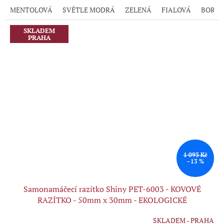
5,0
MENTOLOVÁ
SVĚTLE MODRÁ
ZELENÁ
FIALOVÁ
BORD
z
5
hvězdiček.
SKLADEM
PRAHA
1 093 Kč
–13 %
Samonamáčecí razítko Shiny PET-6003 - KOVOVÉ
RAZÍTKO - 50mm x 30mm - EKOLOGICKÉ
SKLADEM - PRAHA
Průměrné