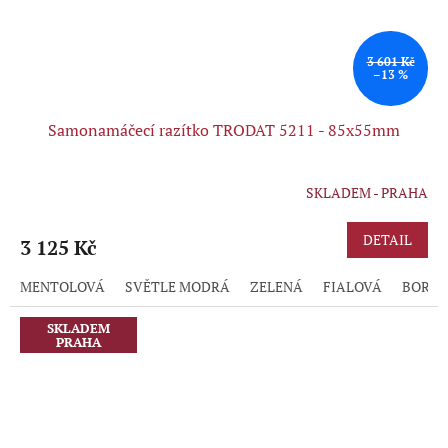
3 601 Kč
–13 %
Samonamáčecí razítko TRODAT 5211 - 85x55mm
SKLADEM - PRAHA
Průměrné
hodnocení
produktu
DETAIL
3 125 Kč
je
5,0
MENTOLOVÁ
SVĚTLE MODRÁ
ZELENÁ
FIALOVÁ
BORD
z
5
hvězdiček.
SKLADEM
PRAHA