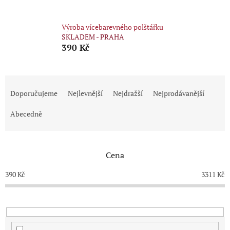
Výroba vícebarevného polštářku
SKLADEM - PRAHA
390 Kč
Ř
a
Doporučujeme
Nejlevnější
Nejdražší
Nejprodávanější
z
e
Abecedně
n
í
p
Cena
r
o
390
Kč
3311
Kč
d
u
k
t
ů