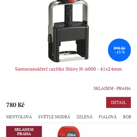
p
r
o
d
u
k
t
ů
898 Kč
–13 %
Samonamáčecí razítko Shiny H-6000 - 41x24mm
SKLADEM - PRAHA
DETAIL
780 Kč
MENTOLOVÁ
SVĚTLE MODRÁ
ZELENÁ
FIALOVÁ
BORD
SKLADEM
PRAHA