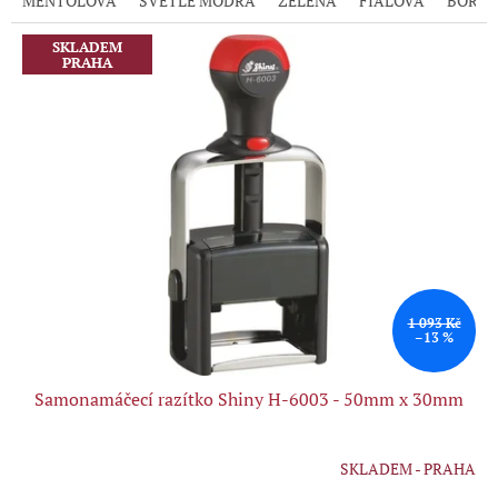
MENTOLOVÁ
SVĚTLE MODRÁ
ZELENÁ
FIALOVÁ
BORD
SKLADEM
PRAHA
1 093 Kč
–13 %
Samonamáčecí razítko Shiny H-6003 - 50mm x 30mm
SKLADEM - PRAHA