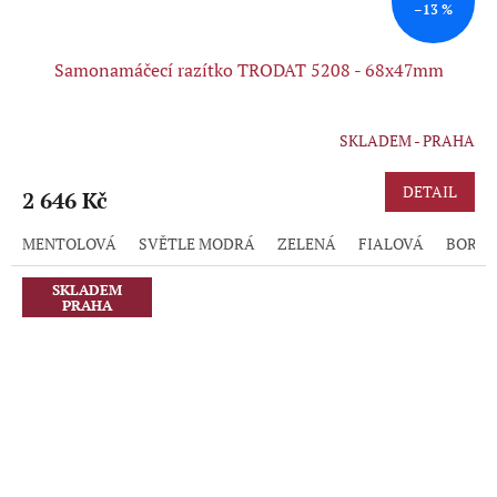
–13 %
Samonamáčecí razítko TRODAT 5208 - 68x47mm
SKLADEM - PRAHA
Průměrné
hodnocení
produktu
DETAIL
2 646 Kč
je
5,0
MENTOLOVÁ
SVĚTLE MODRÁ
ZELENÁ
FIALOVÁ
BORD
z
5
hvězdiček.
SKLADEM
PRAHA