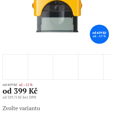
od 459 Kč
až –15 %
od 459 Kč
až –15 %
od
399 Kč
od
329,75 Kč
bez DPH
Měrná
Zvolte variantu
cena: