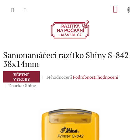
Přejít
NÁKU
na
obsah
KOŠÍK
Samonamáčecí razítko Shiny S-842
38x14mm
VČETNĚ
Průměrné
14 hodnocení
Podrobnosti hodnocení
VÝROBY
hodnocení
Značka:
Shiny
produktu
je
5,0
z
5
hvězdiček.