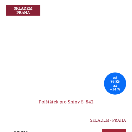
SKLADEM
PRAHA
od
97 Kč
až
–14 %
Polštářek pro Shiny S-842
SKLADEM - PRAHA
Průměrné
hodnocení