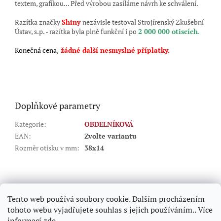
textem, grafikou... Před výrobou zasíláme návrh ke schválení.
Razítka značky
Shiny
nezávisle testoval Strojírenský Zkušební
Ústav, s.p. - razítka byla plně funkční i po
2 000 000 otiscích
.
Konečná cena,
žádné další nesmyslné příplatky.
Doplňkové parametry
Kategorie
:
OBDELNÍKOVÁ
EAN
:
Zvolte variantu
Rozměr otisku v mm
:
38x14
Z
á
p
Tento web používá soubory cookie. Dalším procházením
a
tohoto webu vyjadřujete souhlas s jejich používáním.. Více
t
informací
zde
.