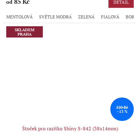
produktu
85 Kč
od
DETAIL
je
5,0
MENTOLOVÁ
SVĚTLE MODRÁ
ZELENÁ
FIALOVÁ
BORD
z
5
hvězdiček.
SKLADEM
PRAHA
220 Kč
–13 %
Štoček pro razítko Shiny S-842 (38x14mm)