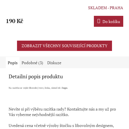
SKLADEM - PRAHA
Průměrné
hodnocení
produktu
190 Kč
Do košíku
je
5,0
z
5
ZOBRAZIT VŠECHNY SOUVISEJÍCÍ PRODUKTY
hvězdiček.
Popis
Podobné (3)
Diskuze
Detailní popis produktu
Na razítko se vejde libovolný text, linka, rámeček i
logo
.
Nevíte si při výběru razítka rady? Kontaktujte nás a my už pro
Vás vyberme nejvhodnější razítko.
Uvedená cena včetně výroby štočku s libovolným designem,