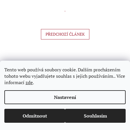
PŘEDCHOZÍ ČLÁNEK
Z
á
p
a
Tento web používá soubory cookie. Dalším procházením
t
tohoto webu vyjadřujete souhlas s jejich používáním.. Více
í
informací
zde
.
Vytvořil Shoptet
Nastavení
Copyright 2026
Hasnedl.cz - razítka na počkání Praha
.
Všechna práva vyhrazena.
Upravit nastavení cookies
Odmítnout
Souhlasím