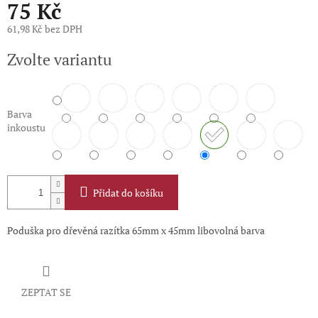
75 Kč
61,98 Kč bez DPH
Měrná
Zvolte variantu
cena:
Barva
inkoustu
Přidat do košíku
Poduška pro dřevěná razítka 65mm x 45mm libovolná barva
ZEPTAT SE