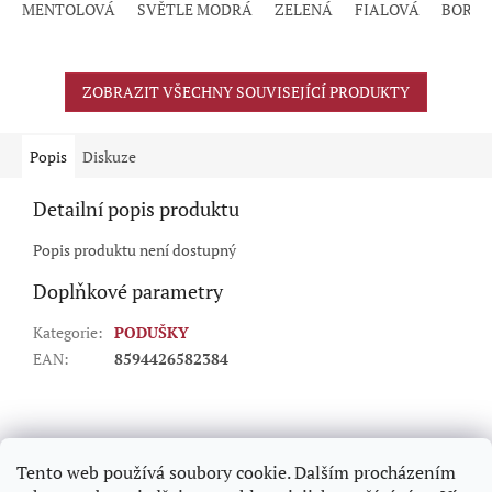
MENTOLOVÁ
SVĚTLE MODRÁ
ZELENÁ
FIALOVÁ
BORD
z
5
hvězdiček.
ZOBRAZIT VŠECHNY SOUVISEJÍCÍ PRODUKTY
Popis
Diskuze
Detailní popis produktu
Popis produktu není dostupný
Doplňkové parametry
Kategorie
:
PODUŠKY
EAN
:
8594426582384
Z
á
p
Tento web používá soubory cookie. Dalším procházením