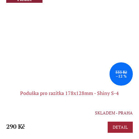
333 Kč
–12 %
Poduška pro razítka 178x128mm - Shiny S-4
SKLADEM - PRAHA
Průměrné
hodnocení
produktu
290 Kč
DETAIL
je
5,0