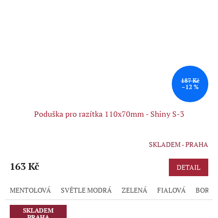
187 Kč
–12 %
Poduška pro razítka 110x70mm - Shiny S-3
SKLADEM - PRAHA
Průměrné
hodnocení
produktu
163 Kč
DETAIL
je
5,0
MENTOLOVÁ
SVĚTLE MODRÁ
ZELENÁ
FIALOVÁ
BORD
z
5
hvězdiček.
SKLADEM
PRAHA