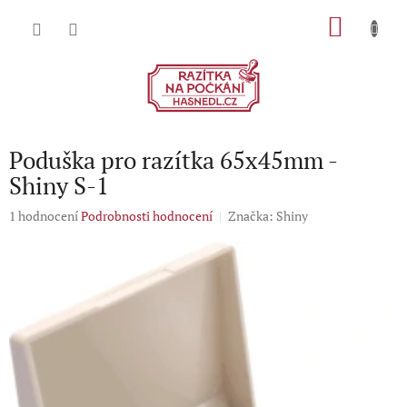
Přejít
NÁKU
na
obsah
KOŠÍK
Poduška pro razítka 65x45mm -
Shiny S-1
Průměrné
1 hodnocení
Podrobnosti hodnocení
Značka:
Shiny
hodnocení
produktu
je
5,0
z
5
hvězdiček.