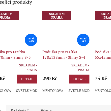
sející produkty
KLADEM
SKLADEM
SKLA
PRAHA
PRAHA
PRA
187 Kč
333 Kč
–12 %
–12 %
ka pro razítka
Poduška pro razítka
Poduška 
70mm - Shiny S-3
178x128mm - Shiny S-4
65x45mm 
SKLADEM -
SKLADEM -
rné
Průměrné
Průměrné
PRAHA
PRAHA
cení
hodnocení
hodnocení
ktu
 Kč
produktu
290 Kč
produktu
75 Kč
DETAIL
DETAIL
je
je
5,0
5,0
OLOVÁ
SVĚTLE MODRÁ
MENTOLOVÁ
ZELENÁ
FIALOVÁ
SVĚTLE MODRÁ
BORDÓ
MENTOLO
ZELEN
ČERN
z
z
5
5
ček.
hvězdiček.
hvězdiček.
s
Podobné (3)
Diskuze