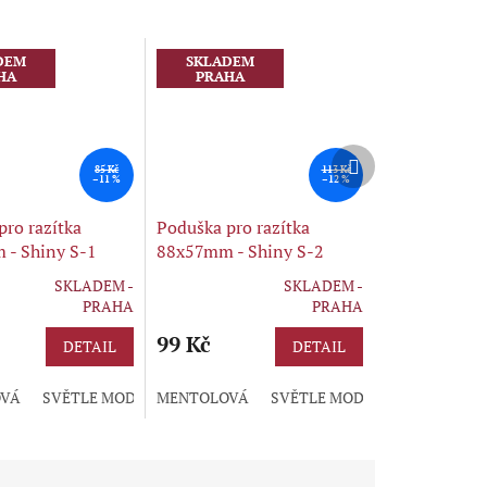
DEM
SKLADEM
HA
PRAHA
Další
85 Kč
113 Kč
produkt
–11 %
–12 %
pro razítka
Poduška pro razítka
- Shiny S-1
88x57mm - Shiny S-2
SKLADEM -
SKLADEM -
Průměrné
PRAHA
PRAHA
hodnocení
produktu
99 Kč
DETAIL
DETAIL
je
5,0
VÁ
Á
Á
FIALOVÁ
ČERVENÁ
SVĚTLE MODRÁ
BORDÓ
MODRÁ
MENTOLOVÁ
ZELENÁ
ČERNÁ
RŮŽOVÁ
FIALOVÁ
ČERVENÁ
SVĚTLE MODRÁ
ŽLUTÁ
BORDÓ
HNĚDÁ
MODRÁ
ZELENÁ
ČERNÁ
ORANŽO
RŮŽOVÁ
z
5
hvězdiček.