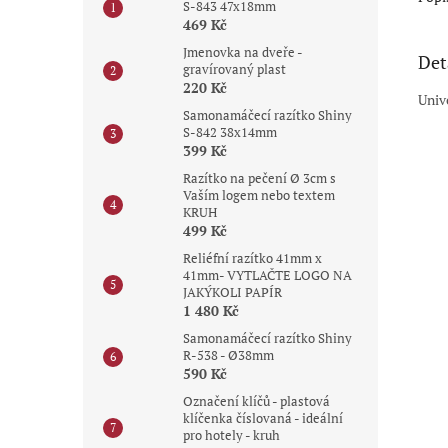
S-843 47x18mm
469 Kč
Jmenovka na dveře -
Det
gravírovaný plast
220 Kč
Univ
Samonamáčecí razítko Shiny
S-842 38x14mm
399 Kč
Razítko na pečení Ø 3cm s
Vaším logem nebo textem
KRUH
499 Kč
Reliéfní razítko 41mm x
41mm- VYTLAČTE LOGO NA
JAKÝKOLI PAPÍR
1 480 Kč
Samonamáčecí razítko Shiny
R-538 - Ø38mm
590 Kč
Označení klíčů - plastová
klíčenka číslovaná - ideální
pro hotely - kruh