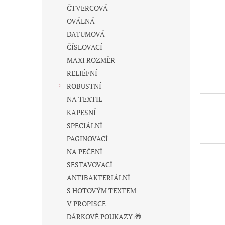
n
ČTVERCOVÁ
e
OVÁLNÁ
l
DATUMOVÁ
ČÍSLOVACÍ
MAXI ROZMĚR
RELIÉFNÍ
ROBUSTNÍ
NA TEXTIL
KAPESNÍ
SPECIÁLNÍ
PAGINOVACÍ
NA PEČENÍ
SESTAVOVACÍ
ANTIBAKTERIÁLNÍ
S HOTOVÝM TEXTEM
V PROPISCE
DÁRKOVÉ POUKAZY 🎁