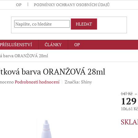
OP
PODMÍNKY OCHRANY OSOBNÍCH ÚDAJŮ
HLEDAT
PŘÍSLUŠENSTVÍ
ČLÁNKY
OP
vá barva ORANŽOVÁ 28ml
ítková barva ORANŽOVÁ 28ml
né
noceno
Podrobnosti hodnocení
Značka:
Shiny
ení
u
147 Kč
–
129
106,61 K
Měrná
SKLA
ek.
cena: