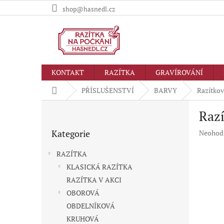
Přejít
shop@hasnedl.cz
na
obsah
KONTAKT
RAZÍTKA
GRAVÍROVÁNÍ
Domů
PŘÍSLUŠENSTVÍ
BARVY
Razítko
P
Raz
o
Přeskočit
s
Kategorie
Průměr
Neohod
kategorie
t
hodnoc
r
produkt
RAZÍTKA
a
je
KLASICKÁ RAZÍTKA
n
0,0
RAZÍTKA V AKCI
z
n
5
í
OBOROVÁ
hvězdič
p
OBDELNÍKOVÁ
a
KRUHOVÁ