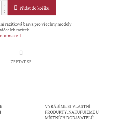
Přidat do košíku
lní razítková barva pro všechny modely
čecích razítek.
 informace
ZEPTAT SE
E
VYRÁBÍME SI VLASTNÍ
Í
PRODUKTY, NAKUPUJEME U
MÍSTNÍCH DODAVATELŮ