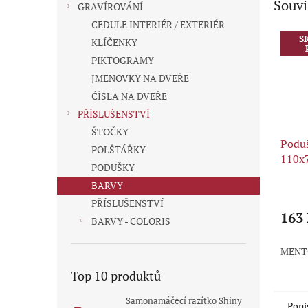
Souvi
GRAVÍROVÁNÍ
CEDULE INTERIÉR / EXTERIÉR
S
KLÍČENKY
PIKTOGRAMY
JMENOVKY NA DVEŘE
ČÍSLA NA DVEŘE
PŘÍSLUŠENSTVÍ
ŠTOČKY
Poduš
POLŠTÁŘKY
110x
PODUŠKY
BARVY
Průmě
hodno
PŘÍSLUŠENSTVÍ
produ
163
BARVY - COLORIS
je
5,0
MENT
z
5
Top 10 produktů
hvězdi
Samonamáčecí razítko Shiny
Popi