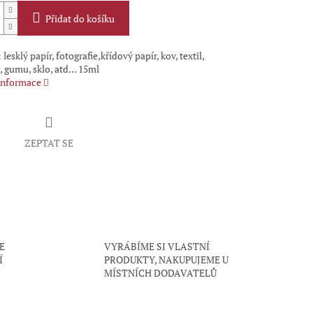
Přidat do košíku
lesklý papír, fotografie,křídový papír, kov, textil,
, gumu, sklo, atd… 15ml
 informace
ZEPTAT SE
E
VYRÁBÍME SI VLASTNÍ
Í
PRODUKTY, NAKUPUJEME U
MÍSTNÍCH DODAVATELŮ