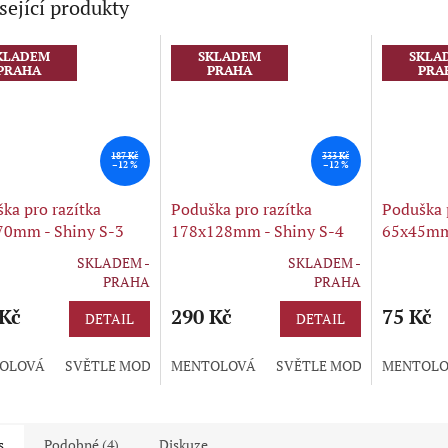
sející produkty
KLADEM
SKLADEM
SKLA
PRAHA
PRAHA
PRA
187 Kč
333 Kč
–12 %
–12 %
ka pro razítka
Poduška pro razítka
Poduška 
70mm - Shiny S-3
178x128mm - Shiny S-4
65x45mm 
SKLADEM -
SKLADEM -
rné
Průměrné
Průměrné
PRAHA
PRAHA
cení
hodnocení
hodnocení
ktu
 Kč
produktu
290 Kč
produktu
75 Kč
DETAIL
DETAIL
je
je
5,0
5,0
OLOVÁ
SVĚTLE MODRÁ
MENTOLOVÁ
ZELENÁ
FIALOVÁ
SVĚTLE MODRÁ
BORDÓ
MENTOLO
ZELEN
ČERN
z
z
5
5
ček.
hvězdiček.
hvězdiček.
s
Podobné (4)
Diskuze