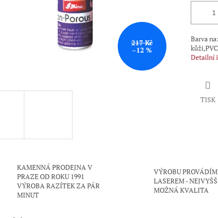
Barva na: 
217 Kč
kůži,PVC
–12 %
Detailní
TISK
KAMENNÁ PRODEJNA V
VÝROBU PROVÁDÍM
PRAZE OD ROKU 1991
LASEREM - NEJVYŠŠ
VÝROBA RAZÍTEK ZA PÁR
MOŽNÁ KVALITA
MINUT