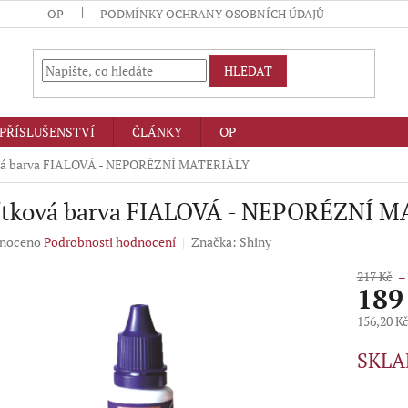
OP
PODMÍNKY OCHRANY OSOBNÍCH ÚDAJŮ
HLEDAT
PŘÍSLUŠENSTVÍ
ČLÁNKY
OP
vá barva FIALOVÁ - NEPORÉZNÍ MATERIÁLY
ítková barva FIALOVÁ - NEPORÉZNÍ 
né
noceno
Podrobnosti hodnocení
Značka:
Shiny
ení
u
217 Kč
–
189
156,20 K
Měrná
SKLA
ek.
cena: