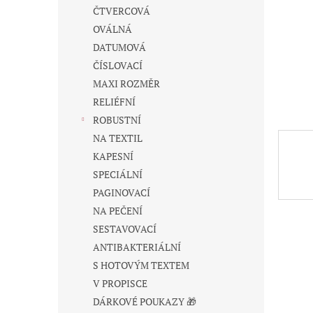
n
ČTVERCOVÁ
e
OVÁLNÁ
l
DATUMOVÁ
ČÍSLOVACÍ
MAXI ROZMĚR
RELIÉFNÍ
ROBUSTNÍ
NA TEXTIL
KAPESNÍ
SPECIÁLNÍ
PAGINOVACÍ
NA PEČENÍ
SESTAVOVACÍ
ANTIBAKTERIÁLNÍ
S HOTOVÝM TEXTEM
V PROPISCE
DÁRKOVÉ POUKAZY 🎁