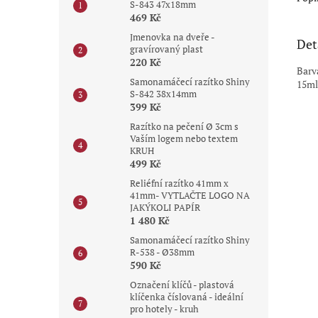
S-843 47x18mm
469 Kč
Jmenovka na dveře -
Det
gravírovaný plast
220 Kč
Barva
Samonamáčecí razítko Shiny
15ml
S-842 38x14mm
399 Kč
Razítko na pečení Ø 3cm s
Vaším logem nebo textem
KRUH
499 Kč
Reliéfní razítko 41mm x
41mm- VYTLAČTE LOGO NA
JAKÝKOLI PAPÍR
1 480 Kč
Samonamáčecí razítko Shiny
R-538 - Ø38mm
590 Kč
Označení klíčů - plastová
klíčenka číslovaná - ideální
pro hotely - kruh