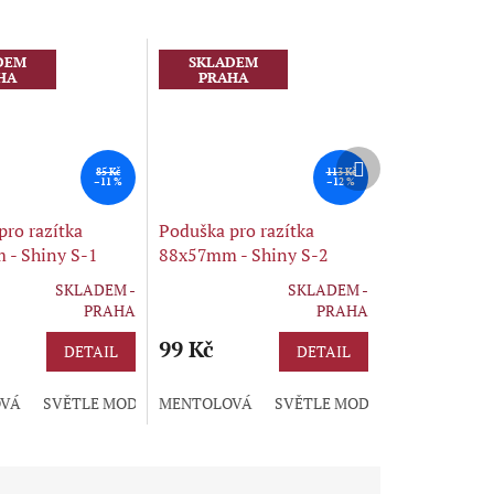
DEM
SKLADEM
HA
PRAHA
Další
85 Kč
113 Kč
produkt
–11 %
–12 %
pro razítka
Poduška pro razítka
- Shiny S-1
88x57mm - Shiny S-2
SKLADEM -
SKLADEM -
Průměrné
PRAHA
PRAHA
hodnocení
produktu
99 Kč
DETAIL
DETAIL
je
5,0
VÁ
Á
Á
FIALOVÁ
ČERVENÁ
SVĚTLE MODRÁ
BORDÓ
MODRÁ
MENTOLOVÁ
ZELENÁ
ČERNÁ
RŮŽOVÁ
FIALOVÁ
ČERVENÁ
SVĚTLE MODRÁ
ŽLUTÁ
BORDÓ
HNĚDÁ
MODRÁ
ZELENÁ
ČERNÁ
ORANŽO
RŮŽOVÁ
z
5
hvězdiček.