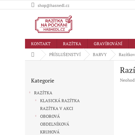
Přejít
shop@hasnedl.cz
na
obsah
KONTAKT
RAZÍTKA
GRAVÍROVÁNÍ
Domů
PŘÍSLUŠENSTVÍ
BARVY
Razítko
P
Raz
o
Přeskočit
s
Kategorie
Průměr
Neohod
kategorie
t
hodnoc
r
produkt
RAZÍTKA
a
je
KLASICKÁ RAZÍTKA
n
0,0
RAZÍTKA V AKCI
z
n
5
í
OBOROVÁ
hvězdič
p
OBDELNÍKOVÁ
a
KRUHOVÁ