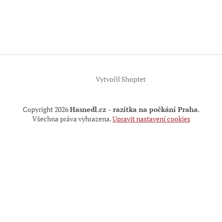
Z
á
p
a
t
í
Vytvořil Shoptet
Copyright 2026
Hasnedl.cz - razítka na počkání Praha
.
Všechna práva vyhrazena.
Upravit nastavení cookies