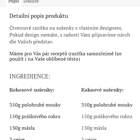
Popis
Diskuze
Detailní popis produktu
Čtvercové razítko na sušenky s vlastním designem.
Pokud design nemáte, s radostí Vám připravíme návrh
dle Vašich představ.
Máme pro Vás pár receptů (razítka samozřejmě lze
použít i na Vaše oblíbené těsto)
INGREDIENCE:
Kokosové sušenky:
Kakaové sušenky:
350g polohrubé mouky
350g polohrubé mouky
150g práškového cukru
150g práškového cukru
130g másla
130g másla
2 vejce
2 vejce