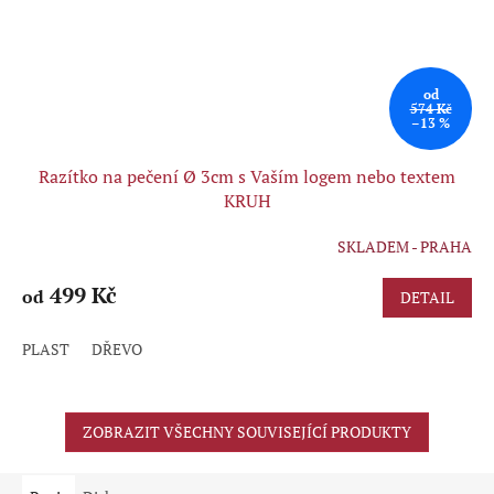
od
574 Kč
–13 %
Razítko na pečení Ø 3cm s Vaším logem nebo textem
KRUH
SKLADEM - PRAHA
Průměrné
hodnocení
produktu
499 Kč
od
DETAIL
je
5,0
PLAST
DŘEVO
z
5
hvězdiček.
ZOBRAZIT VŠECHNY SOUVISEJÍCÍ PRODUKTY