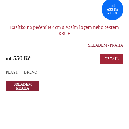
od
633 Kč
–13 %
Razítko na pečení Ø 4cm s Vaším logem nebo textem
KRUH
SKLADEM - PRAHA
Průměrné
hodnocení
produktu
550 Kč
od
DETAIL
je
5,0
PLAST
DŘEVO
z
5
hvězdiček.
SKLADEM
PRAHA