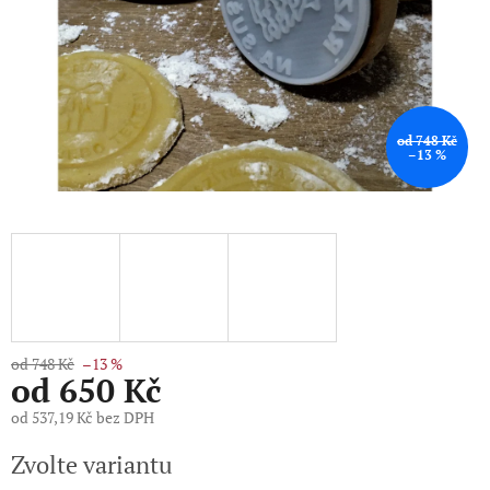
od 748 Kč
–13 %
od 748 Kč
–13 %
od
650 Kč
od
537,19 Kč
bez DPH
Měrná
Zvolte variantu
cena: