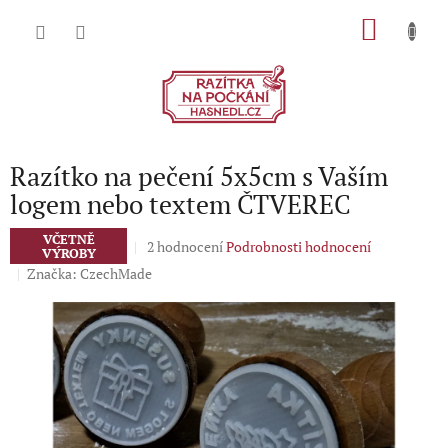
Přejít
NÁKU
na
obsah
KOŠÍK
Razítko na pečení 5x5cm s Vaším
logem nebo textem ČTVEREC
VČETNĚ
Průměrné
2 hodnocení
Podrobnosti hodnocení
VÝROBY
hodnocení
Značka:
CzechMade
produktu
je
5,0
z
5
hvězdiček.