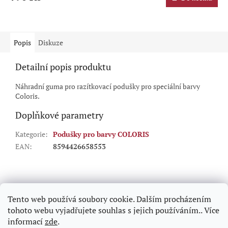
je
5,0
z
5
hvězdiček.
Popis
Diskuze
Detailní popis produktu
Náhradní guma pro razítkovací podušky pro speciální barvy
Coloris.
Doplňkové parametry
Kategorie
:
Podušky pro barvy COLORIS
EAN
:
8594426658553
Z
á
p
Tento web používá soubory cookie. Dalším procházením
a
tohoto webu vyjadřujete souhlas s jejich používáním.. Více
t
informací
zde
.