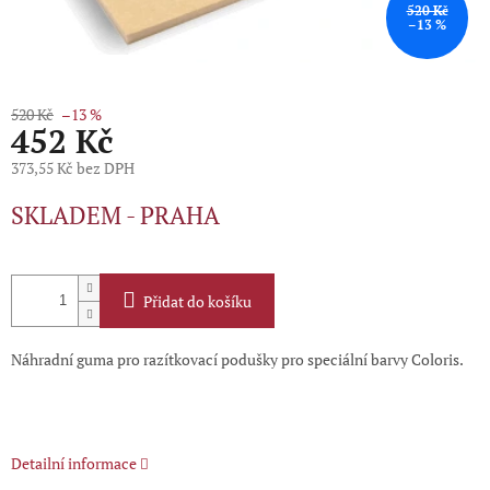
520 Kč
–13 %
520 Kč
–13 %
452 Kč
373,55 Kč bez DPH
Měrná
SKLADEM - PRAHA
cena:
Přidat do košíku
Náhradní guma pro razítkovací podušky pro speciální barvy Coloris.
Detailní informace