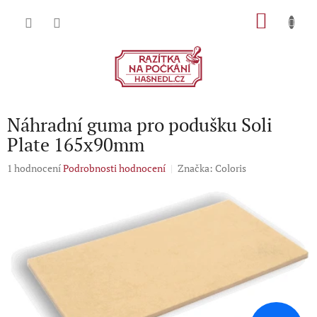
Přejít
NÁKU
na
obsah
KOŠÍK
Náhradní guma pro podušku Soli
Plate 165x90mm
Průměrné
1 hodnocení
Podrobnosti hodnocení
Značka:
Coloris
hodnocení
produktu
je
5,0
z
5
hvězdiček.