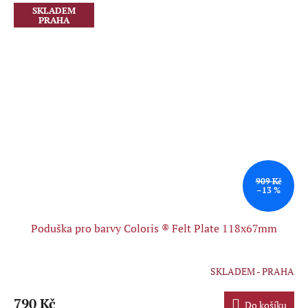
SKLADEM
PRAHA
909 Kč
–13 %
Poduška pro barvy Coloris ® Felt Plate 118x67mm
SKLADEM - PRAHA
Průměrné
hodnocení
produktu
790 Kč
Do košíku