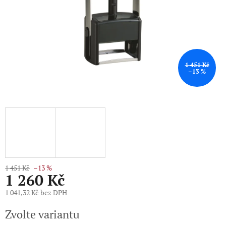
1 451 Kč
–13 %
1 451 Kč
–13 %
1 260 Kč
1 041,32 Kč bez DPH
Měrná
Zvolte variantu
cena: