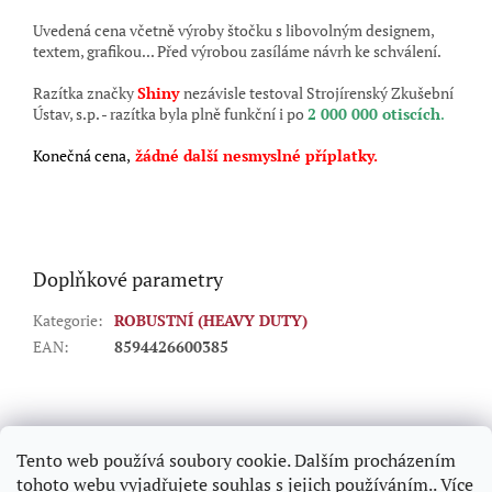
Uvedená cena včetně výroby štočku s libovolným designem,
textem, grafikou... Před výrobou zasíláme návrh ke schválení.
Razítka značky
Shiny
nezávisle testoval Strojírenský Zkušební
Ústav, s.p. - razítka byla plně funkční i po
2 000 000 otiscích
.
Konečná cena,
žádné další nesmyslné příplatky.
Doplňkové parametry
Kategorie
:
ROBUSTNÍ (HEAVY DUTY)
EAN
:
8594426600385
Z
á
p
Tento web používá soubory cookie. Dalším procházením
a
tohoto webu vyjadřujete souhlas s jejich používáním.. Více