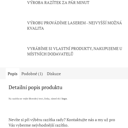
VÝROBA RAZÍTEK ZA PÁR MINUT
VÝROBU PROVÁDÍME LASEREM - NEJVYŠŠÍ MOŽNÁ
KVALITA
VYRÁBÍME SI VLASTNÍ PRODUKTY, NAKUPUJEME U
MÍSTNÍCH DODAVATELŮ
Popis
Podobné (1)
Diskuze
Detailní popis produktu
Na razítko se vejde libovolný text, linka, rámeček i
logo
.
Nevíte si při výběru razítka rady? Kontaktujte nás a my už pro
Vás vyberme nejvhodnější razítko.