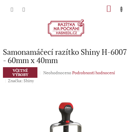
Přejít
NÁKU
na
obsah
KOŠÍK
Samonamáčecí razítko Shiny H-6007
- 60mm x 40mm
VČETNĚ
Průměrné
Neohodnoceno
Podrobnosti hodnocení
VÝROBY
hodnocení
Značka:
Shiny
produktu
je
0,0
z
5
hvězdiček.