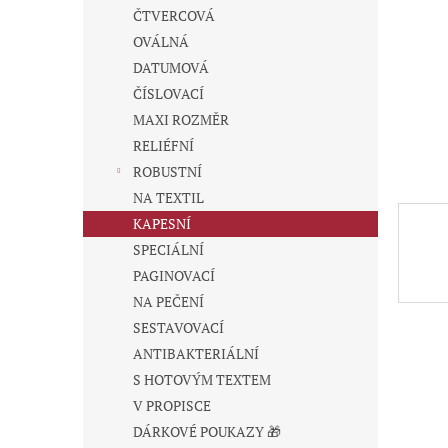
n
ČTVERCOVÁ
e
OVÁLNÁ
l
DATUMOVÁ
ČÍSLOVACÍ
MAXI ROZMĚR
RELIÉFNÍ
ROBUSTNÍ
NA TEXTIL
KAPESNÍ
SPECIÁLNÍ
PAGINOVACÍ
NA PEČENÍ
SESTAVOVACÍ
ANTIBAKTERIÁLNÍ
S HOTOVÝM TEXTEM
V PROPISCE
DÁRKOVÉ POUKAZY 🎁