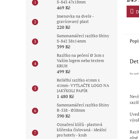
S-843 47x18mm
je
469 Kč
5,0
D
Jmenovka na dveře -
z
gravírovaný plast
5
220 Kč
hvězdi
Samonamáčecí razítko Shiny
Popi
S-842 38x14mm
399 Kč
Razítko na pečení Ø 3cm s
Det
Vaším logem nebo textem
KRUH
499 Kč
Na razít
Reliéfní razítko 41mm x
41mm- VYTLAČTE LOGO NA
JAKÝKOLI PAPÍR
1 480 Kč
Neví
razít
Samonamáčecí razítko Shiny
R-538 - Ø38mm
Uved
590 Kč
výro
Označení klíčů - plastová
klíčenka číslovaná - ideální
Razí
pro hotely - kruh
plně