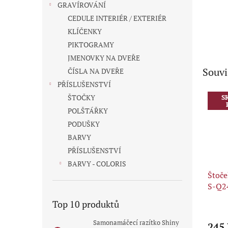
GRAVÍROVÁNÍ
CEDULE INTERIÉR / EXTERIÉR
KLÍČENKY
PIKTOGRAMY
JMENOVKY NA DVEŘE
Souvi
ČÍSLA NA DVEŘE
PŘÍSLUŠENSTVÍ
ŠTOČKY
S
POLŠTÁŘKY
PODUŠKY
BARVY
PŘÍSLUŠENSTVÍ
BARVY - COLORIS
Štoče
S-Q2
Top 10 produktů
Průmě
hodno
Samonamáčecí razítko Shiny
245
produ