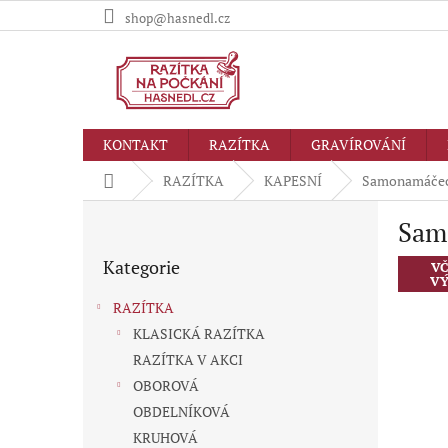
Přejít
shop@hasnedl.cz
na
obsah
KONTAKT
RAZÍTKA
GRAVÍROVÁNÍ
Domů
RAZÍTKA
KAPESNÍ
Samonamáčecí
P
Sam
o
Přeskočit
s
Kategorie
kategorie
VČ
t
VÝ
r
RAZÍTKA
a
KLASICKÁ RAZÍTKA
n
RAZÍTKA V AKCI
n
í
OBOROVÁ
p
OBDELNÍKOVÁ
a
KRUHOVÁ