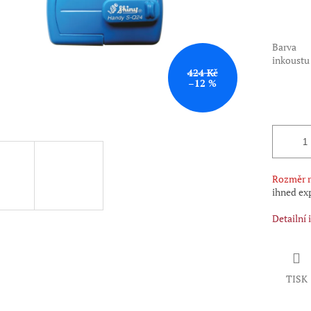
Barva
inkoustu
424 Kč
–12 %
Rozměr r
ihned ex
Detailní
TISK