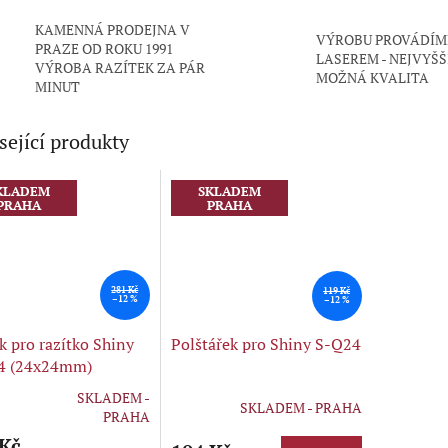
KAMENNÁ PRODEJNA V
VÝROBU PROVÁDÍM
PRAZE OD ROKU 1991
LASEREM - NEJVYŠŠ
VÝROBA RAZÍTEK ZA PÁR
MOŽNÁ KVALITA
MINUT
sející produkty
KLADEM
SKLADEM
PRAHA
PRAHA
281 Kč
119 Kč
–12 %
–12 %
k pro razítko Shiny
Polštářek pro Shiny S-Q24
4 (24x24mm)
SKLADEM -
SKLADEM - PRAHA
rné
PRAHA
cení
 Kč
ktu