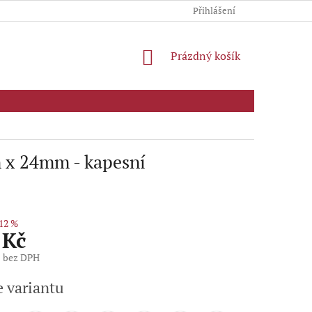
Přihlášení
NÁKUPNÍ
Prázdný košík
KOŠÍK
 x 24mm - kapesní
12 %
 Kč
č bez DPH
e variantu