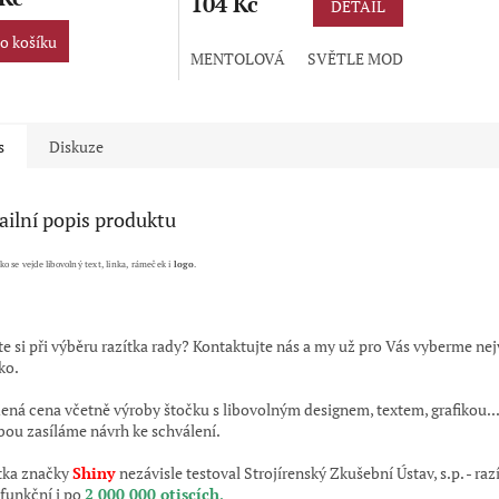
104 Kč
DETAIL
o košíku
MENTOLOVÁ
SVĚTLE MODRÁ
ZELEN
ček.
s
Diskuze
ailní popis produktu
ko se vejde libovolný text, linka, rámeček i
logo
.
te si při výběru razítka rady? Kontaktujte nás a my už pro Vás vyberme ne
ko.
ená cena včetně výroby štočku s libovolným designem, textem, grafikou...
bou zasíláme návrh ke schválení.
tka značky
Shiny
nezávisle testoval Strojírenský Zkušební Ústav, s.p. - raz
 funkční i po
2 000 000 otiscích
.