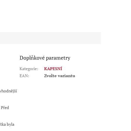
Á
FIALOVÁ
BORDÓ
ČERNÁ
ČERVENÁ
MODRÁ
RŮŽOVÁ
Doplňkové parametry
Kategorie
:
KAPESNÍ
EAN
:
Zvolte variantu
jvhodnější
 Před
ítka byla