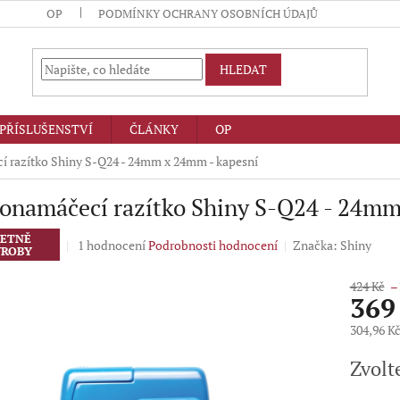
OP
PODMÍNKY OCHRANY OSOBNÍCH ÚDAJŮ
HLEDAT
PŘÍSLUŠENSTVÍ
ČLÁNKY
OP
 razítko Shiny S-Q24 - 24mm x 24mm - kapesní
onamáčecí razítko Shiny S-Q24 - 24mm
ETNĚ
Průměrné
1 hodnocení
Podrobnosti hodnocení
Značka:
Shiny
ROBY
hodnocení
produktu
424 Kč
–
je
369
5,0
z
304,96 K
5
Měrná
hvězdiček.
Zvolt
cena: