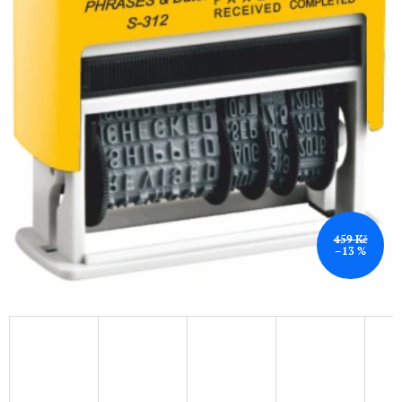
459 Kč
–13 %