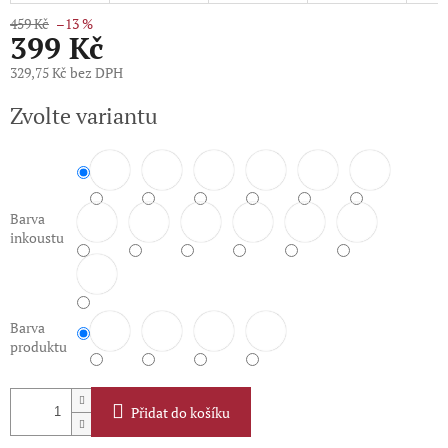
459 Kč
–13 %
399 Kč
329,75 Kč bez DPH
Měrná
Zvolte variantu
cena:
Barva
inkoustu
Barva
produktu
Přidat do košíku