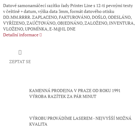
Datové samonamáčecí razítko řady Printer Line s 12-ti pevnými texty
v češtině + datum, výška data 3mm, formát datového otisku
DD.MM.RRRR. ZAPLACENO, FAKTUROVÁNO, DOŠLO, ODESLÁNO,
VYŘÍZENO, ZAÚČTOVÁNO, OBJEDNÁNO, ZALOŽENO, INVENTURA,
VLOŽENO, UPOMÍNKA, E-M@IL DNE
Detailní informace
ZEPTAT SE
KAMENNÁ PRODEJNA V PRAZE OD ROKU 1991
VÝROBA RAZÍTEK ZA PÁR MINUT
VÝROBU PROVÁDÍME LASEREM - NEJVYŠŠÍ MOŽNÁ
KVALITA