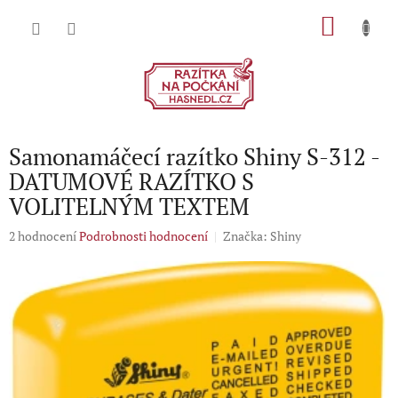
Přejít
NÁKU
na
obsah
KOŠÍK
Samonamáčecí razítko Shiny S-312 -
DATUMOVÉ RAZÍTKO S
VOLITELNÝM TEXTEM
Průměrné
2 hodnocení
Podrobnosti hodnocení
Značka:
Shiny
hodnocení
produktu
je
5,0
z
5
hvězdiček.