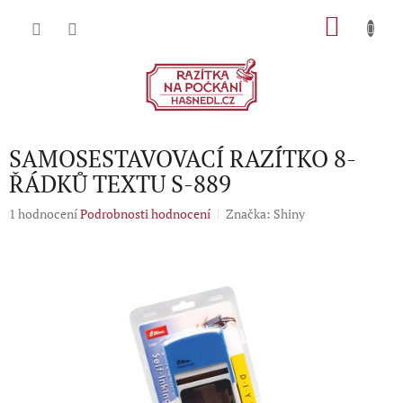
Přejít
NÁKU
na
obsah
KOŠÍK
SAMOSESTAVOVACÍ RAZÍTKO 8-
ŘÁDKŮ TEXTU S-889
Průměrné
1 hodnocení
Podrobnosti hodnocení
Značka:
Shiny
hodnocení
produktu
je
5,0
z
5
hvězdiček.