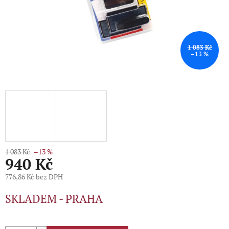
1 083 Kč
–13 %
1 083 Kč
–13 %
940 Kč
776,86 Kč bez DPH
Měrná
SKLADEM - PRAHA
cena: