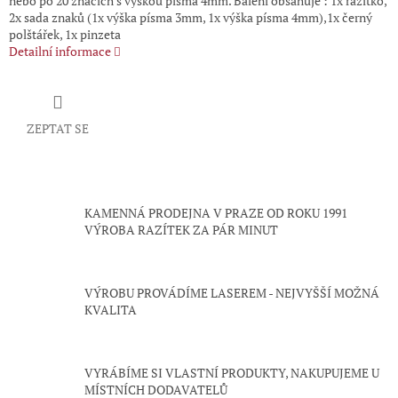
nebo po 20 znacích s výškou písma 4mm. Balení obsahuje : 1x razítko,
2x sada znaků (1x výška písma 3mm, 1x výška písma 4mm),1x černý
polštářek, 1x pinzeta
Detailní informace
ZEPTAT SE
KAMENNÁ PRODEJNA V PRAZE OD ROKU 1991
VÝROBA RAZÍTEK ZA PÁR MINUT
VÝROBU PROVÁDÍME LASEREM - NEJVYŠŠÍ MOŽNÁ
KVALITA
VYRÁBÍME SI VLASTNÍ PRODUKTY, NAKUPUJEME U
MÍSTNÍCH DODAVATELŮ