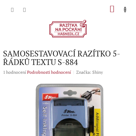
Přejít
NÁKU
na
obsah
KOŠÍK
SAMOSESTAVOVACÍ RAZÍTKO 5-
ŘÁDKŮ TEXTU S-884
Průměrné
1 hodnocení
Podrobnosti hodnocení
Značka:
Shiny
hodnocení
produktu
je
5,0
z
5
hvězdiček.