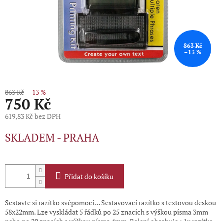
863 Kč
–13 %
863 Kč
–13 %
750 Kč
619,83 Kč bez DPH
Měrná
SKLADEM - PRAHA
cena:
Přidat do košíku
Sestavte si razítko svépomocí… Sestavovací razítko s textovou deskou
58x22mm. Lze vyskládat 5 řádků po 25 znacích s výškou písma 3mm