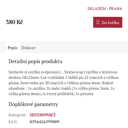
SKLADEM - PRAHA
380 Kč
Do košíku
Popis
Diskuze
Detailní popis produktu
Sestavte si razítko svépomocí… Sestavovací razítko s textovou
deskou 58x22mm. Lze vyskládat 5 řádků po 25 znacích s výškou
písma 3mm nebo po 20 znacích s výškou písma 4mm. Balení
obsahuje : 1x razítko, 2x sada znaků (1x výška písma 3mm, 1x
výška písma 4mm),1x černý polštářek, 1x pinzeta
Doplňkové parametry
Kategorie
:
SESTAVOVACÍ
EAN
:
8594426599009