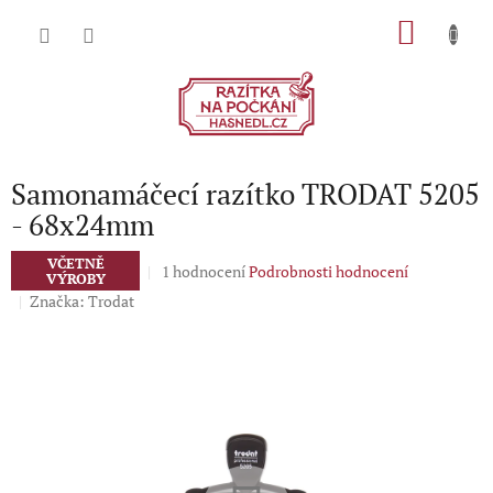
Přejít
NÁKU
na
obsah
KOŠÍK
Samonamáčecí razítko TRODAT 5205
- 68x24mm
VČETNĚ
Průměrné
1 hodnocení
Podrobnosti hodnocení
VÝROBY
hodnocení
Značka:
Trodat
produktu
je
5,0
z
5
hvězdiček.