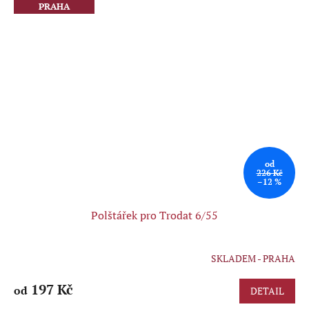
PRAHA
od
226 Kč
–12 %
Polštářek pro Trodat 6/55
SKLADEM - PRAHA
Průměrné
hodnocení
produktu
197 Kč
od
DETAIL
je