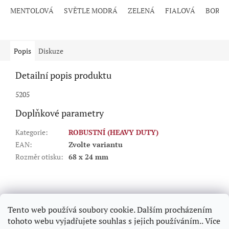
5,0
MENTOLOVÁ
SVĚTLE MODRÁ
ZELENÁ
FIALOVÁ
BORD
z
5
hvězdiček.
Popis
Diskuze
Detailní popis produktu
5205
Doplňkové parametry
Kategorie
:
ROBUSTNÍ (HEAVY DUTY)
EAN
:
Zvolte variantu
Rozměr otisku
:
68 x 24 mm
Z
á
p
Tento web používá soubory cookie. Dalším procházením
a
tohoto webu vyjadřujete souhlas s jejich používáním.. Více