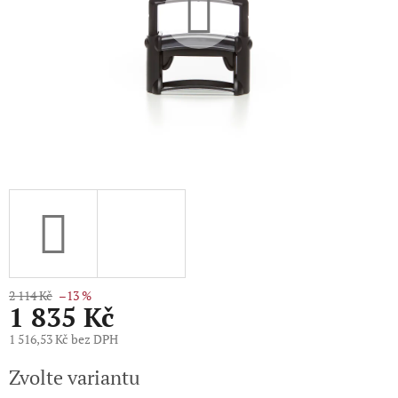
2 114 Kč
–13 %
1 835 Kč
1 516,53 Kč bez DPH
Měrná
Zvolte variantu
cena: