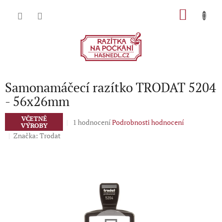
Přejít
NÁKU
na
obsah
KOŠÍK
Samonamáčecí razítko TRODAT 5204
- 56x26mm
VČETNĚ
Průměrné
1 hodnocení
Podrobnosti hodnocení
VÝROBY
hodnocení
Značka:
Trodat
produktu
je
5,0
z
5
hvězdiček.