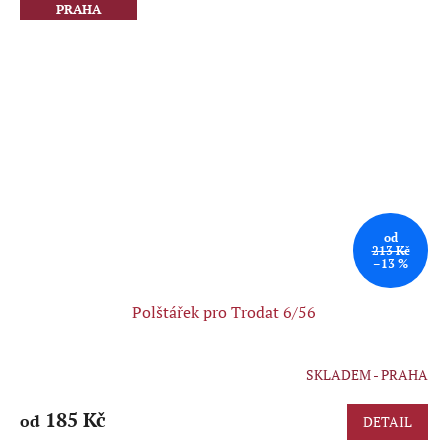
PRAHA
od
213 Kč
–13 %
Polštářek pro Trodat 6/56
SKLADEM - PRAHA
185 Kč
od
DETAIL