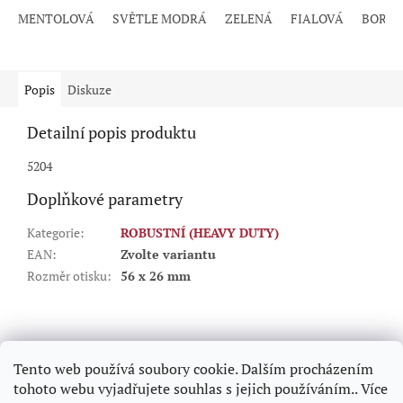
MENTOLOVÁ
SVĚTLE MODRÁ
ZELENÁ
FIALOVÁ
BORD
Popis
Diskuze
Detailní popis produktu
5204
Doplňkové parametry
Kategorie
:
ROBUSTNÍ (HEAVY DUTY)
EAN
:
Zvolte variantu
Rozměr otisku
:
56 x 26 mm
Z
á
p
Tento web používá soubory cookie. Dalším procházením
a
tohoto webu vyjadřujete souhlas s jejich používáním.. Více