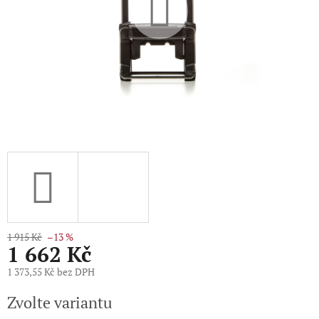
1 915 Kč
–13 %
1 662 Kč
1 373,55 Kč bez DPH
Měrná
Zvolte variantu
cena: