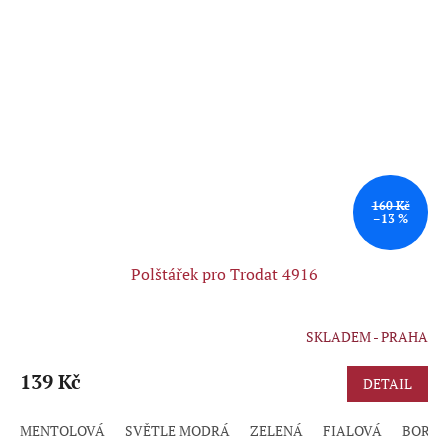
160 Kč
–13 %
Polštářek pro Trodat 4916
SKLADEM - PRAHA
Průměrné
hodnocení
produktu
139 Kč
DETAIL
je
5,0
MENTOLOVÁ
SVĚTLE MODRÁ
ZELENÁ
FIALOVÁ
BORD
z