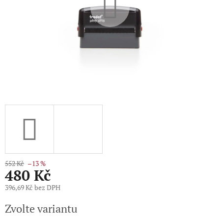
552 Kč
–13 %
480 Kč
396,69 Kč bez DPH
Měrná
Zvolte variantu
cena: