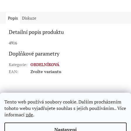
5
hvězdiček.
Popis
Diskuze
Detailní popis produktu
4916
Doplňkové parametry
Kategorie
:
OBDELNÍKOVÁ
EAN
:
Zvolte variantu
Z
á
p
Tento web používá soubory cookie. Dalším procházením
a
tohoto webu vyjadřujete souhlas s jejich používáním.. Více
t
informací
zde
.
í
Vytvořil Shoptet
Nastavení