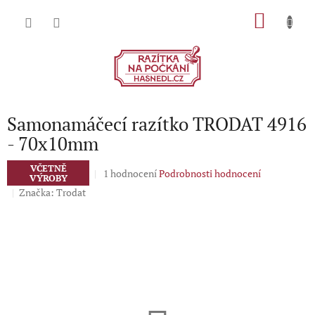
Přejít
NÁKU
na
obsah
KOŠÍK
Samonamáčecí razítko TRODAT 4916
- 70x10mm
VČETNĚ
Průměrné
1 hodnocení
Podrobnosti hodnocení
VÝROBY
hodnocení
Značka:
Trodat
produktu
je
5,0
z
5
hvězdiček.