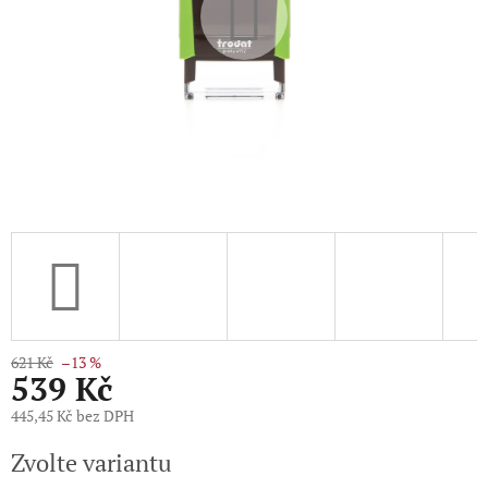
621 Kč
–13 %
539 Kč
445,45 Kč bez DPH
Měrná
Zvolte variantu
cena: