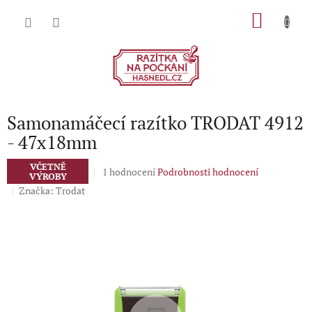
Přejít
NÁKU
na
obsah
KOŠÍK
Samonamáčecí razítko TRODAT 4912
- 47x18mm
VČETNĚ
Průměrné
1 hodnocení
Podrobnosti hodnocení
VÝROBY
hodnocení
Značka:
Trodat
produktu
je
5,0
z
5
hvězdiček.