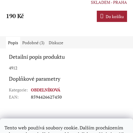
SKLADEM - PRAHA
Průměrné
hodnocení
produktu
190 Kč
Do košíku
je
5,0
z
5
hvězdiček.
Popis
Podobné (3)
Diskuze
Detailní popis produktu
4912
Doplňkové parametry
Kategorie
:
OBDELNÍKOVÁ
EAN
:
8594426627450
Z
á
p
Tento web používá soubory cookie. Dalším procházením