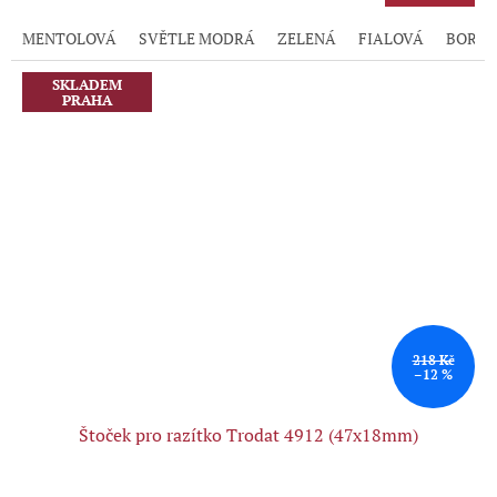
je
5,0
MENTOLOVÁ
SVĚTLE MODRÁ
ZELENÁ
FIALOVÁ
BORD
z
5
hvězdiček.
SKLADEM
PRAHA
218 Kč
–12 %
Štoček pro razítko Trodat 4912 (47x18mm)