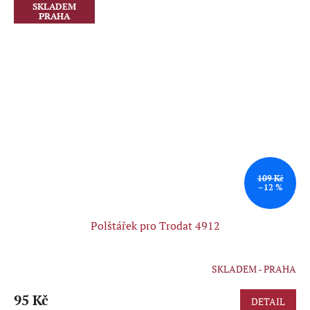
SKLADEM
PRAHA
109 Kč
–12 %
Polštářek pro Trodat 4912
SKLADEM - PRAHA
Průměrné
hodnocení
produktu
95 Kč
DETAIL