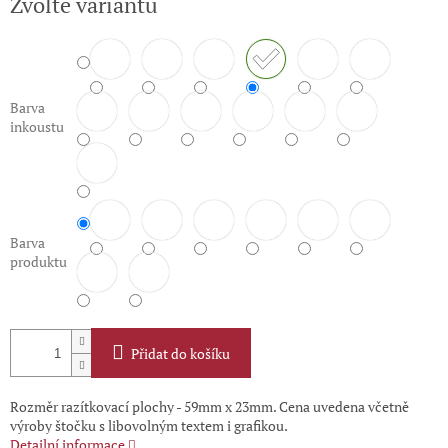
Zvolte variantu
cena:
Barva
inkoustu
Barva
produktu
Přidat do košíku
Rozměr razítkovací plochy - 59mm x 23mm. Cena uvedena včetně
výroby štočku s libovolným textem i grafikou.
Detailní informace