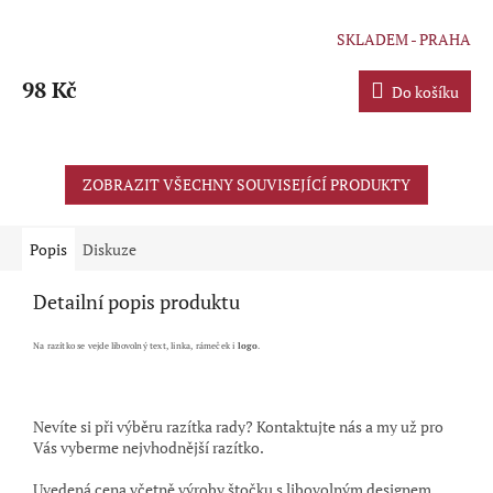
SKLADEM - PRAHA
Průměrné
hodnocení
produktu
98 Kč
Do košíku
je
5,0
z
5
ZOBRAZIT VŠECHNY SOUVISEJÍCÍ PRODUKTY
hvězdiček.
Popis
Diskuze
Detailní popis produktu
Na razítko se vejde libovolný text, linka, rámeček i
logo
.
Nevíte si při výběru razítka rady? Kontaktujte nás a my už pro
Vás vyberme nejvhodnější razítko.
Uvedená cena včetně výroby štočku s libovolným designem,