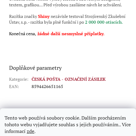
textem, grafikou... Před výrobou zasíláme návrh ke schválení.
Razítka značky
Shiny
nezávisle testoval Strojírenský Zkušební
Ústav, s.p. - razítka byla plně funkční i po
2 000 000 otiscích
.
Konečná cena,
žádné další nesmyslné příplatky.
Doplňkové parametry
Kategorie
:
ČESKÁ POŠTA - OZNAČENÍ ZÁSILEK
EAN
:
8594426651165
Z
á
p
Tento web používá soubory cookie. Dalším procházením
a
tohoto webu vyjadřujete souhlas s jejich používáním.. Více
t
informací
zde
.