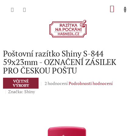
Přejít
NÁKU
na
obsah
KOŠÍK
Poštovní razítko Shiny S-844
59x23mm - OZNAČENÍ ZÁSILEK
PRO ČESKOU POŠTU
VČETNĚ
Průměrné
2 hodnocení
Podrobnosti hodnocení
VÝROBY
hodnocení
Značka:
Shiny
produktu
je
5,0
z
5
hvězdiček.