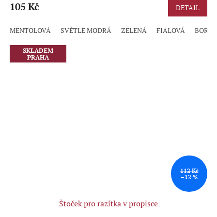
produktu
105 Kč
DETAIL
je
5,0
MENTOLOVÁ
SVĚTLE MODRÁ
ZELENÁ
FIALOVÁ
BORD
z
5
hvězdiček.
SKLADEM
PRAHA
112 Kč
–12 %
Štoček pro razítka v propisce