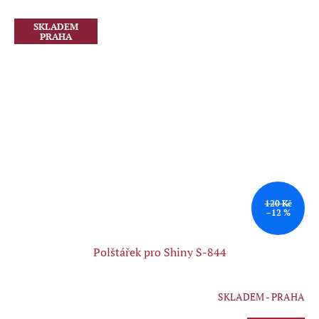
SKLADEM
PRAHA
120 Kč
–12 %
Polštářek pro Shiny S-844
SKLADEM - PRAHA
Průměrné
hodnocení