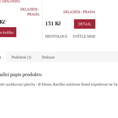
2 (Ø42mm)
SKLADEM -
SKLADEM - PRAHA
rné
PRAHA
cení
 Kč
ktu
131 Kč
DETAIL
o košíku
MENTOLOVÁ
SVĚTLE MODRÁ
ZELEN
ček.
s
Podobné (2)
Diskuze
ailní popis produktu
ěr razítkovací plochy - Ø 42mm. Razítko můžeme ihned expedovat na Vaš