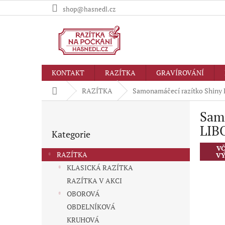
Přejít
shop@hasnedl.cz
na
obsah
KONTAKT
RAZÍTKA
GRAVÍROVÁNÍ
Domů
RAZÍTKA
Samonamáčecí razítko Shi
P
Sam
o
Přeskočit
s
LIB
Kategorie
kategorie
t
r
VČ
RAZÍTKA
VÝ
a
KLASICKÁ RAZÍTKA
n
RAZÍTKA V AKCI
n
í
OBOROVÁ
p
OBDELNÍKOVÁ
a
KRUHOVÁ