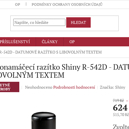
OP
PODMÍNKY OCHRANY OSOBNÍCH ÚDAJŮ
HLEDAT
PŘÍSLUŠENSTVÍ
ČLÁNKY
OP
ny R-542D - DATUMOVÉ RAZÍTKO S LIBOVOLNÝM TEXTEM
onamáčecí razítko Shiny R-542D - D
OVOLNÝM TEXTEM
ETNĚ
Průměrné
Neohodnoceno
Podrobnosti hodnocení
Značka:
Shiny
ROBY
hodnocení
produktu
719 Kč
–
je
624
0,0
z
515,70 K
5
Měrná
hvězdiček.
Zvolt
cena: