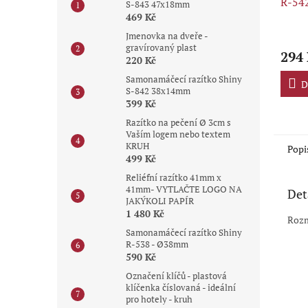
R-54
S-843 47x18mm
469 Kč
Průmě
Jmenovka na dveře -
hodno
gravírovaný plast
294
produ
220 Kč
je
Samonamáčecí razítko Shiny
5,0
D
S-842 38x14mm
z
399 Kč
5
Razítko na pečení Ø 3cm s
hvězdi
Vaším logem nebo textem
KRUH
Popi
499 Kč
Reliéfní razítko 41mm x
41mm- VYTLAČTE LOGO NA
Det
JAKÝKOLI PAPÍR
1 480 Kč
Rozm
Samonamáčecí razítko Shiny
R-538 - Ø38mm
590 Kč
Označení klíčů - plastová
klíčenka číslovaná - ideální
pro hotely - kruh