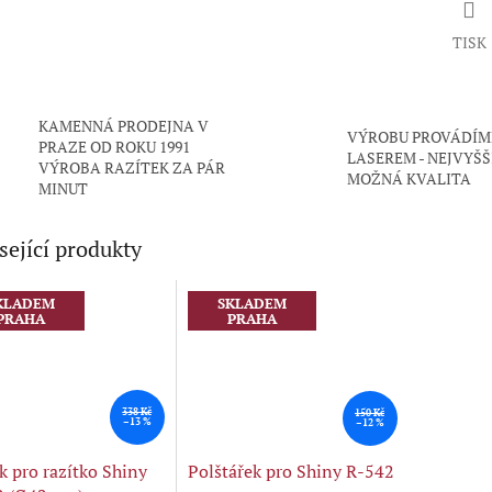
TISK
KAMENNÁ PRODEJNA V
VÝROBU PROVÁDÍM
PRAZE OD ROKU 1991
LASEREM - NEJVYŠŠ
VÝROBA RAZÍTEK ZA PÁR
MOŽNÁ KVALITA
MINUT
sející produkty
KLADEM
SKLADEM
PRAHA
PRAHA
338 Kč
150 Kč
–13 %
–12 %
k pro razítko Shiny
Polštářek pro Shiny R-542