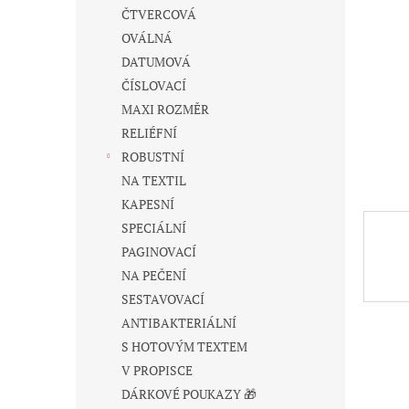
n
ČTVERCOVÁ
e
OVÁLNÁ
l
DATUMOVÁ
ČÍSLOVACÍ
MAXI ROZMĚR
RELIÉFNÍ
ROBUSTNÍ
NA TEXTIL
KAPESNÍ
SPECIÁLNÍ
PAGINOVACÍ
NA PEČENÍ
SESTAVOVACÍ
ANTIBAKTERIÁLNÍ
S HOTOVÝM TEXTEM
V PROPISCE
DÁRKOVÉ POUKAZY 🎁