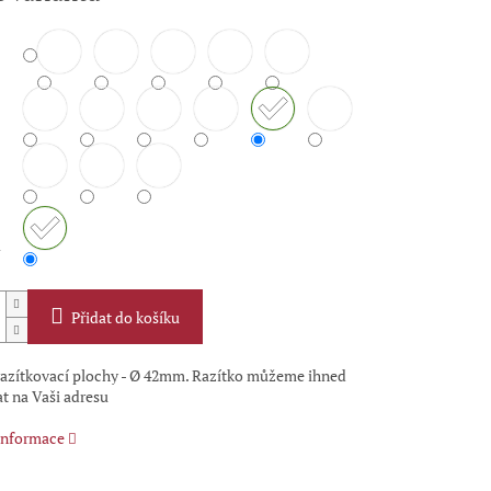
u
Přidat do košíku
azítkovací plochy - Ø 42mm. Razítko můžeme ihned
t na Vaši adresu
 informace