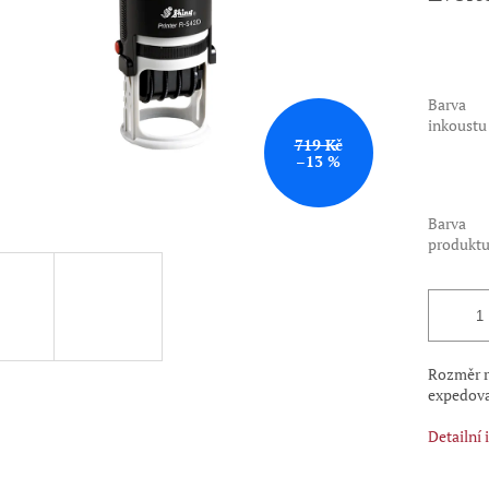
Barva
inkoustu
719 Kč
–13 %
Barva
produkt
Rozměr r
expedova
Detailní