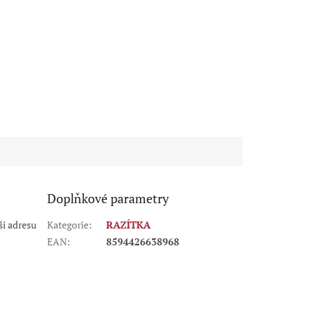
Á
FIALOVÁ
BORDÓ
ČERNÁ
ČERVENÁ
MODRÁ
RŮŽOVÁ
Doplňkové parametry
i adresu
Kategorie
:
RAZÍTKA
EAN
:
8594426638968