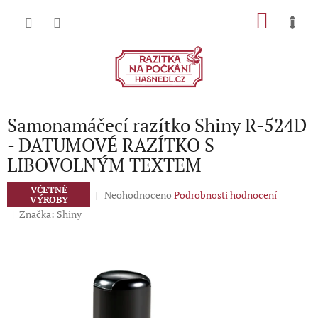
Přejít
NÁKU
na
obsah
KOŠÍK
Samonamáčecí razítko Shiny R-524D
- DATUMOVÉ RAZÍTKO S
LIBOVOLNÝM TEXTEM
VČETNĚ
Průměrné
Neohodnoceno
Podrobnosti hodnocení
VÝROBY
hodnocení
Značka:
Shiny
produktu
je
0,0
z
5
hvězdiček.