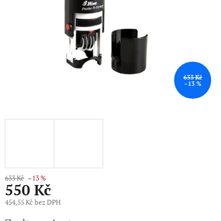
633 Kč
–13 %
633 Kč
–13 %
550 Kč
454,55 Kč bez DPH
Měrná