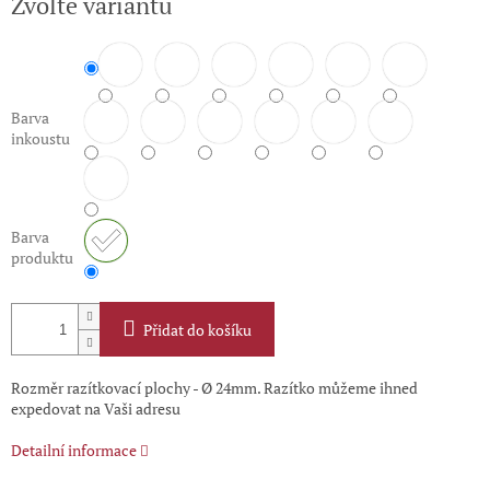
Zvolte variantu
cena:
Barva
inkoustu
Barva
produktu
Přidat do košíku
Rozměr razítkovací plochy - Ø 24mm. Razítko můžeme ihned
expedovat na Vaši adresu
Detailní informace