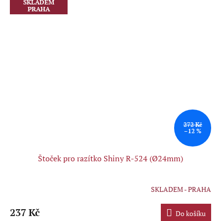
SKLADEM
PRAHA
272 Kč
–12 %
Štoček pro razítko Shiny R-524 (Ø24mm)
SKLADEM - PRAHA
Průměrné
hodnocení
produktu
237 Kč
Do košíku
je