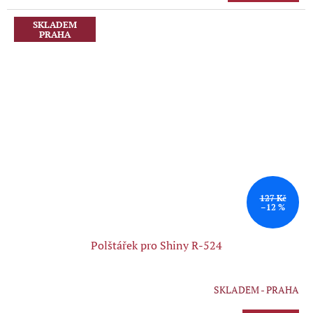
5,0
z
SKLADEM
PRAHA
5
hvězdiček.
127 Kč
–12 %
Polštářek pro Shiny R-524
SKLADEM - PRAHA