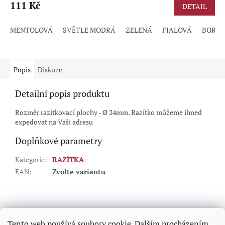
111 Kč
DETAIL
MENTOLOVÁ
SVĚTLE MODRÁ
ZELENÁ
FIALOVÁ
BORD
Popis
Diskuze
Detailní popis produktu
Rozměr razítkovací plochy - Ø 24mm. Razítko můžeme ihned
expedovat na Vaši adresu
Doplňkové parametry
Kategorie
:
RAZÍTKA
EAN
:
Zvolte variantu
Z
á
p
Tento web používá soubory cookie. Dalším procházením