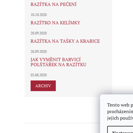
RAZÍTKA NA PEČENÍ
10.10.2020
RAZÍTKO NA KELÍMKY
28.09.2020
RAZÍTKA NA TAŠKY A KRABICE
28.09.2020
JAK VYMĚNIT BARVICÍ
POLŠTÁŘEK NA RAZÍTKU
02.08.2020
ARCHIV
Z
Tento web p
á
procházením
p
jejich použí
a
t
í