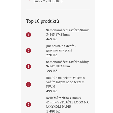
BARVY - COLORIS
Top 10 produktů
Samonamáčecí razítko Shiny
S-843 47x18mm
469 Kč
Jmenovka na dveře -
gravírovaný plast
220 Kč
Samonamáčecí razítko Shiny
S-842 38x14mm
399 Kč
Razítko na pečení Ø 3cm s
Vaším logem nebo textem
KRUH
499 Kč
Reliéfní razítko 41mm x
41mm- VYTLAČTE LOGO NA
JAKÝKOLI PAPÍR
1 480 Kč