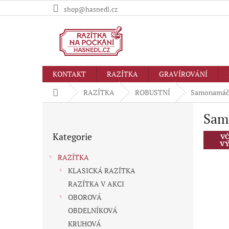
Přejít
shop@hasnedl.cz
na
obsah
KONTAKT
RAZÍTKA
GRAVÍROVÁNÍ
Domů
RAZÍTKA
ROBUSTNÍ
Samonamáče
P
Sam
o
Přeskočit
s
Kategorie
kategorie
VČ
t
VÝ
r
RAZÍTKA
a
KLASICKÁ RAZÍTKA
n
RAZÍTKA V AKCI
n
í
OBOROVÁ
p
OBDELNÍKOVÁ
a
KRUHOVÁ