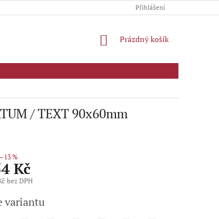
Přihlášení
NÁKUPNÍ
Prázdný košík
KOŠÍK
DATUM / TEXT 90x60mm
–13 %
54 Kč
 Kč bez DPH
e variantu