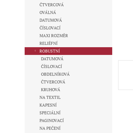
n
ČTVERCOVÁ
e
OVÁLNÁ
l
DATUMOVÁ
ČÍSLOVACÍ
MAXI ROZMĚR
RELIÉFNÍ
ROBUSTNÍ
DATUMOVÁ
ČÍSLOVACÍ
OBDELNÍKOVÁ
ČTVERCOVÁ
KRUHOVÁ
NA TEXTIL
KAPESNÍ
SPECIÁLNÍ
PAGINOVACÍ
NA PEČENÍ