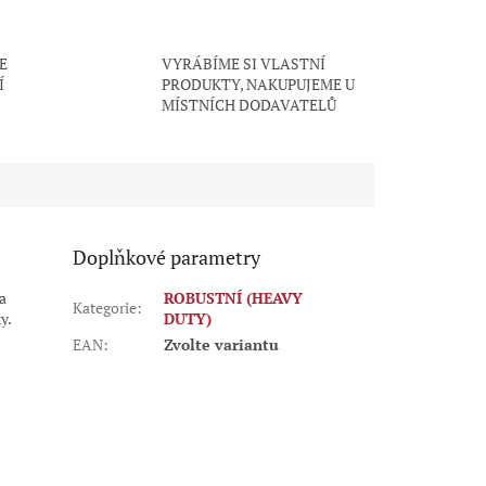
E
VYRÁBÍME SI VLASTNÍ
Í
PRODUKTY, NAKUPUJEME U
MÍSTNÍCH DODAVATELŮ
Doplňkové parametry
a
ROBUSTNÍ (HEAVY
Kategorie
:
y.
DUTY)
EAN
:
Zvolte variantu