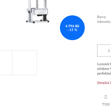
Barva
inkoustu
1 791 Kč
–13 %
Luxusní t
otiskem 
perfektní
Detailní
TISK