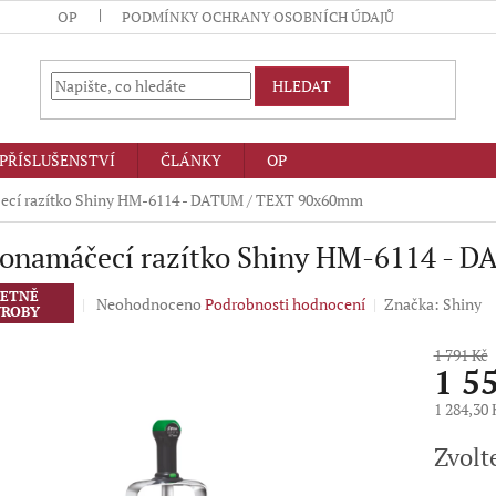
OP
PODMÍNKY OCHRANY OSOBNÍCH ÚDAJŮ
HLEDAT
PŘÍSLUŠENSTVÍ
ČLÁNKY
OP
cí razítko Shiny HM-6114 - DATUM / TEXT 90x60mm
onamáčecí razítko Shiny HM-6114 - 
ETNĚ
Průměrné
Neohodnoceno
Podrobnosti hodnocení
Značka:
Shiny
ROBY
hodnocení
produktu
1 791 Kč
je
1 5
0,0
z
1 284,30
5
Měrná
hvězdiček.
Zvolt
cena: