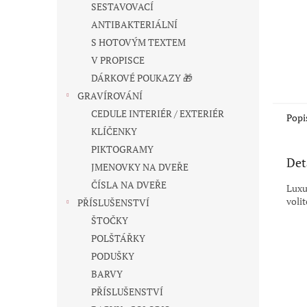
SESTAVOVACÍ
ANTIBAKTERIÁLNÍ
S HOTOVÝM TEXTEM
V PROPISCE
DÁRKOVÉ POUKAZY 🎁
GRAVÍROVÁNÍ
CEDULE INTERIÉR / EXTERIÉR
Popi
KLÍČENKY
PIKTOGRAMY
Det
JMENOVKY NA DVEŘE
ČÍSLA NA DVEŘE
Luxu
voli
PŘÍSLUŠENSTVÍ
ŠTOČKY
POLŠTÁŘKY
PODUŠKY
BARVY
PŘÍSLUŠENSTVÍ