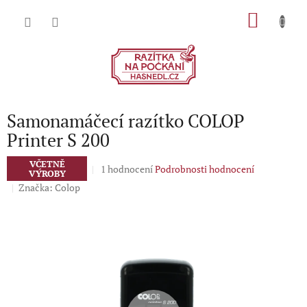
Přejít
NÁKU
na
obsah
KOŠÍK
Samonamáčecí razítko COLOP
Printer S 200
VČETNĚ
Průměrné
1 hodnocení
Podrobnosti hodnocení
VÝROBY
hodnocení
Značka:
Colop
produktu
je
5,0
z
5
hvězdiček.