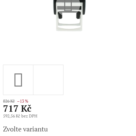
826 Kč
–13 %
717 Kč
592,56 Kč bez DPH
Měrná
Zvolte variantu
cena: