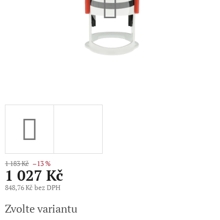
1 183 Kč
–13 %
1 027 Kč
848,76 Kč bez DPH
Měrná
Zvolte variantu
cena: