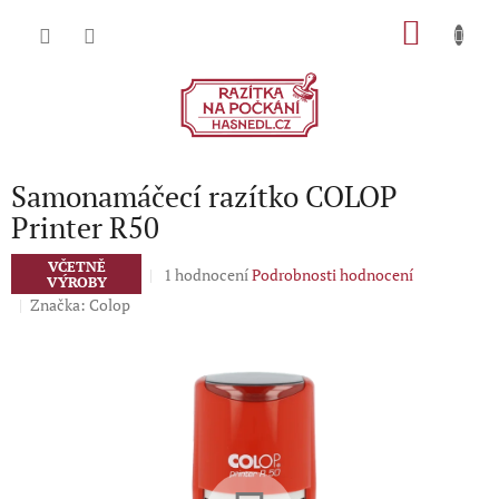
Přejít
NÁKU
na
obsah
KOŠÍK
Samonamáčecí razítko COLOP
Printer R50
VČETNĚ
Průměrné
1 hodnocení
Podrobnosti hodnocení
VÝROBY
hodnocení
Značka:
Colop
produktu
je
5,0
z
5
hvězdiček.