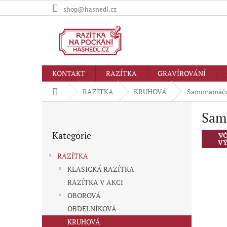
Přejít
shop@hasnedl.cz
na
obsah
KONTAKT
RAZÍTKA
GRAVÍROVÁNÍ
Domů
RAZÍTKA
KRUHOVÁ
Samonamáčec
P
Sam
o
Přeskočit
s
Kategorie
kategorie
VČ
t
VÝ
r
RAZÍTKA
a
KLASICKÁ RAZÍTKA
n
RAZÍTKA V AKCI
n
í
OBOROVÁ
p
OBDELNÍKOVÁ
a
KRUHOVÁ