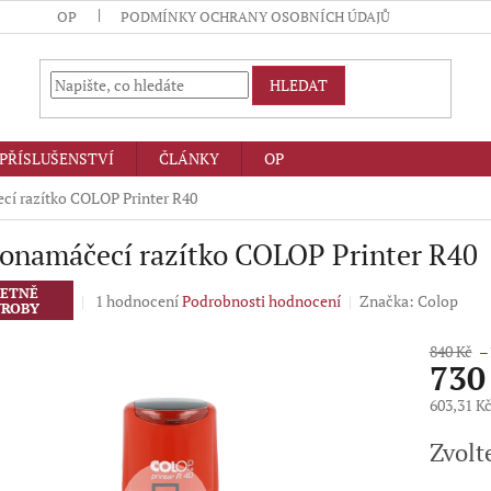
OP
PODMÍNKY OCHRANY OSOBNÍCH ÚDAJŮ
HLEDAT
PŘÍSLUŠENSTVÍ
ČLÁNKY
OP
í razítko COLOP Printer R40
onamáčecí razítko COLOP Printer R40
ETNĚ
Průměrné
1 hodnocení
Podrobnosti hodnocení
Značka:
Colop
ROBY
hodnocení
produktu
840 Kč
–
je
730
5,0
z
603,31 K
5
Měrná
hvězdiček.
Zvolt
cena: