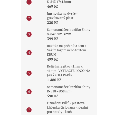
S-843 47x18mm
469 Kč
Jmenovka na dveře -
gravírovaný plast
220 Kč
Samonamáčecí razítko Shiny
S-842 38x14mm
399 Kč
Razítko na pečení Ø 3cm s
Vaším logem nebo textem
KRUH
499 Kč
Reliéfní razítko 41mm x
41mm- VYTLAČTE LOGO NA
JAKÝKOLI PAPÍR
1 480 Kč
Samonamáčecí razítko Shiny
R-538 - Ø38mm
590 Kč
Označení klíčů - plastová
klíčenka číslovaná - ideální
pro hotely - kruh