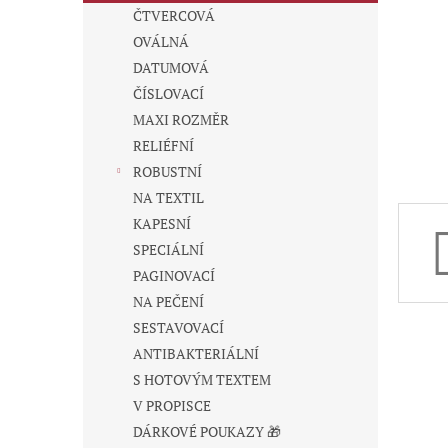
n
ČTVERCOVÁ
e
OVÁLNÁ
l
DATUMOVÁ
ČÍSLOVACÍ
MAXI ROZMĚR
RELIÉFNÍ
ROBUSTNÍ
NA TEXTIL
KAPESNÍ
SPECIÁLNÍ
PAGINOVACÍ
NA PEČENÍ
SESTAVOVACÍ
ANTIBAKTERIÁLNÍ
S HOTOVÝM TEXTEM
V PROPISCE
DÁRKOVÉ POUKAZY 🎁