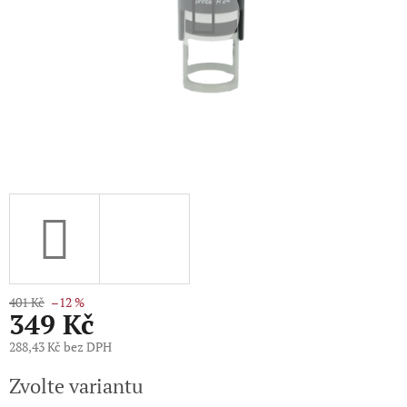
401 Kč
–12 %
349 Kč
288,43 Kč bez DPH
Měrná
Zvolte variantu
cena: