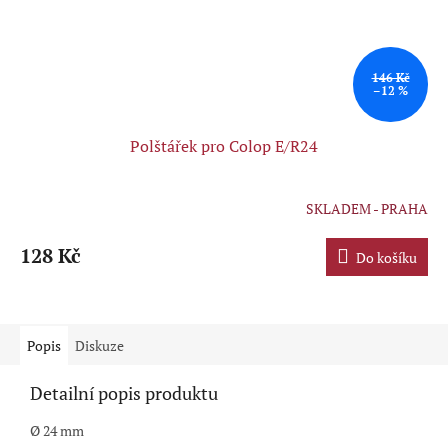
146 Kč
–12 %
Polštářek pro Colop E/R24
SKLADEM - PRAHA
Průměrné
hodnocení
produktu
128 Kč
Do košíku
je
5,0
z
5
hvězdiček.
Popis
Diskuze
Detailní popis produktu
Ø 24 mm