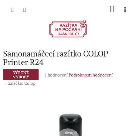
Přejít
NÁKU
na
obsah
KOŠÍK
Samonamáčecí razítko COLOP
Printer R24
VČETNĚ
Průměrné
1 hodnocení
Podrobnosti hodnocení
VÝROBY
hodnocení
Značka:
Colop
produktu
je
5,0
z
5
hvězdiček.