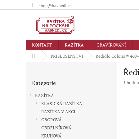
Přejít
shop@hasnedl.cz
na
obsah
KONTAKT
RAZÍTKA
GRAVÍROVÁNÍ
Domů
PŘÍSLUŠENSTVÍ
Ředidlo Coloris ® 460 
P
Ředi
o
Přeskočit
s
Kategorie
Průměr
1 hodno
kategorie
t
hodnoc
r
produkt
RAZÍTKA
a
je
KLASICKÁ RAZÍTKA
n
5,0
RAZÍTKA V AKCI
z
n
5
í
OBOROVÁ
hvězdič
p
OBDELNÍKOVÁ
a
KRUHOVÁ