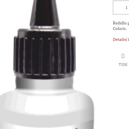
Ředidlo p
Coloris.
Detailní
TISK