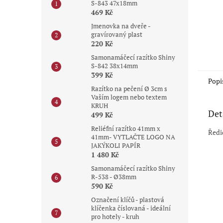
S-843 47x18mm
469 Kč
Jmenovka na dveře -
gravírovaný plast
220 Kč
Samonamáčecí razítko Shiny
S-842 38x14mm
399 Kč
Popi
Razítko na pečení Ø 3cm s
Vaším logem nebo textem
KRUH
Det
499 Kč
Reliéfní razítko 41mm x
Ředi
41mm- VYTLAČTE LOGO NA
JAKÝKOLI PAPÍR
1 480 Kč
Samonamáčecí razítko Shiny
R-538 - Ø38mm
590 Kč
Označení klíčů - plastová
klíčenka číslovaná - ideální
pro hotely - kruh