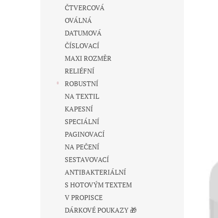
n
ČTVERCOVÁ
e
OVÁLNÁ
l
DATUMOVÁ
ČÍSLOVACÍ
MAXI ROZMĚR
RELIÉFNÍ
ROBUSTNÍ
NA TEXTIL
KAPESNÍ
SPECIÁLNÍ
PAGINOVACÍ
NA PEČENÍ
SESTAVOVACÍ
ANTIBAKTERIÁLNÍ
S HOTOVÝM TEXTEM
V PROPISCE
DÁRKOVÉ POUKAZY 🎁