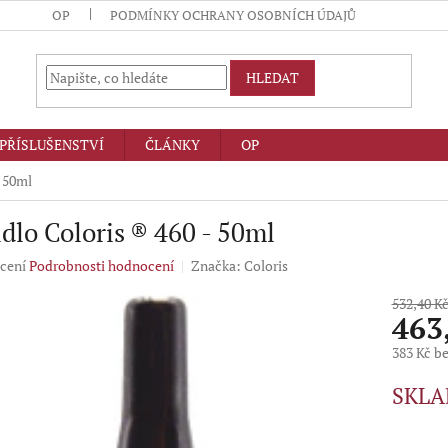
OP
PODMÍNKY OCHRANY OSOBNÍCH ÚDAJŮ
HLEDAT
PŘÍSLUŠENSTVÍ
ČLÁNKY
OP
- 50ml
dlo Coloris ® 460 - 50ml
né
cení
Podrobnosti hodnocení
Značka:
Coloris
ení
u
532,40 K
463
383 Kč b
Měrná
SKLA
ek.
cena: