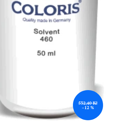
532,40 Kč
–12 %