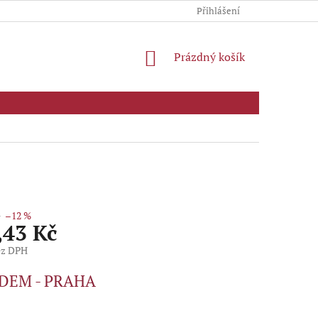
Přihlášení
NÁKUPNÍ
Prázdný košík
KOŠÍK
č
–12 %
,43 Kč
ez DPH
DEM - PRAHA