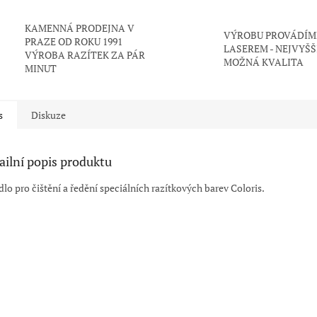
KAMENNÁ PRODEJNA V
VÝROBU PROVÁDÍM
PRAZE OD ROKU 1991
LASEREM - NEJVYŠŠ
VÝROBA RAZÍTEK ZA PÁR
MOŽNÁ KVALITA
MINUT
s
Diskuze
ailní popis produktu
dlo pro čištění a ředění speciálních razítkových barev Coloris.