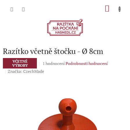
Přejít
NÁKU
na
obsah
KOŠÍK
Razítko včetně štočku - Ø 8cm
VČETNĚ
Průměrné
1 hodnocení
Podrobnosti hodnocení
VÝROBY
hodnocení
Značka:
CzechMade
produktu
je
5,0
z
5
hvězdiček.