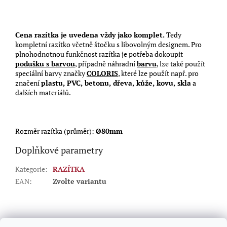
Cena razítka je uvedena vždy jako komplet.
Tedy
kompletní razítko včetně štočku s libovolným designem. Pro
plnohodnotnou funkčnost razítka je potřeba dokoupit
podušku s barvou
, případně náhradní
barvu
, lze také použít
speciální barvy značky
COLORIS
, které lze použít např. pro
značení
plastu, PVC, betonu, dřeva, kůže, kovu, skla
a
dalších materiálů.
Rozměr razítka (průměr):
Ø80mm
Doplňkové parametry
Kategorie
:
RAZÍTKA
EAN
:
Zvolte variantu
Z
á