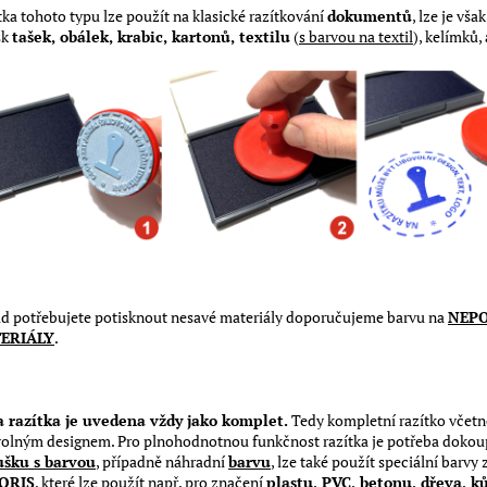
tka tohoto typu lze použít na klasické razítkování
dokumentů
, lze je vša
sk
tašek, obálek, krabic, kartonů, textilu
(
s barvou na textil
), kelímků,
d potřebujete potisknout nesavé materiály doporučujeme barvu na
NEP
ERIÁLY
.
 razítka je uvedena vždy jako komplet.
Tedy kompletní razítko včetn
volným designem. Pro plnohodnotnou funkčnost razítka je potřeba dokou
šku s barvou
, případně náhradní
barvu
, lze také použít speciální barvy
ORIS
, které lze použít např. pro značení
plastu, PVC, betonu, dřeva, k