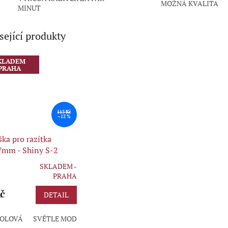
MOŽNÁ KVALITA
MINUT
sející produkty
KLADEM
PRAHA
113 Kč
–12 %
ka pro razítka
7mm - Shiny S-2
SKLADEM -
rné
PRAHA
cení
ktu
č
DETAIL
OLOVÁ
SVĚTLE MODRÁ
ZELENÁ
FIALOVÁ
BORDÓ
ČERN