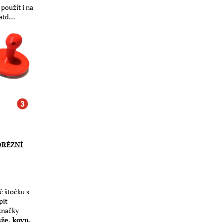
k použít i na
 atd…
ORÉZNÍ
ě štočku s
pit
 značky
ůže, kovu,