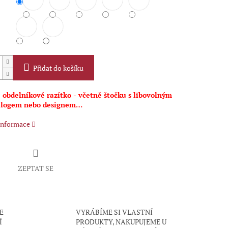
Přidat do košíku
 obdelníkové razítko - včetně štočku s libovolným
 logem nebo designem…
 informace
ZEPTAT SE
E
VYRÁBÍME SI VLASTNÍ
Í
PRODUKTY, NAKUPUJEME U