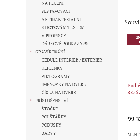
NA PEČENÍ
SESTAVOVACÍ
ANTIBAKTERIÁLNÍ
Souvi
S HOTOVÝM TEXTEM
V PROPISCE
S
DÁRKOVÉ POUKAZY 🎁
GRAVÍROVÁNÍ
CEDULE INTERIÉR / EXTERIÉR
KLÍČENKY
PIKTOGRAMY
JMENOVKY NA DVEŘE
Poduš
88x5
ČÍSLA NA DVEŘE
PŘÍSLUŠENSTVÍ
Průmě
ŠTOČKY
hodno
POLŠTÁŘKY
produ
99 K
je
PODUŠKY
5,0
BARVY
MENT
z