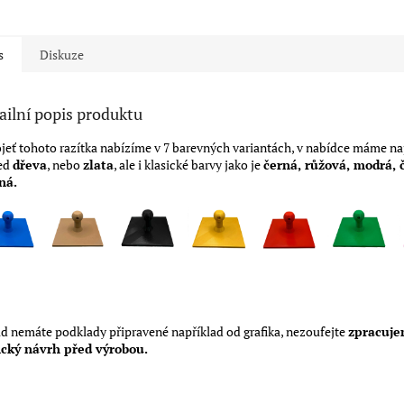
ček.
s
Diskuze
ailní popis produktu
jeť tohoto razítka nabízíme v 7 barevných variantách, v nabídce máme na
ed
dřeva
, nebo
zlata
, ale i klasické barvy jako je
černá, růžová, modrá, 
ná.
d nemáte podklady připravené například od grafika, nezoufejte
zpracuj
ický návrh před výrobou.