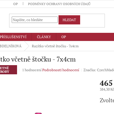
OP
PODMÍNKY OCHRANY OSOBNÍCH ÚDAJŮ
HLEDAT
PŘÍSLUŠENSTVÍ
ČLÁNKY
OP
BDELNÍKOVÁ
Razítko včetně štočku - 7x4cm
tko včetně štočku - 7x4cm
ETNĚ
Průměrné
1 hodnocení
Podrobnosti hodnocení
Značka:
CzechMad
ROBY
hodnocení
produktu
465
je
5,0
384,30 K
z
Měrná
5
Zvolt
cena:
hvězdiček.