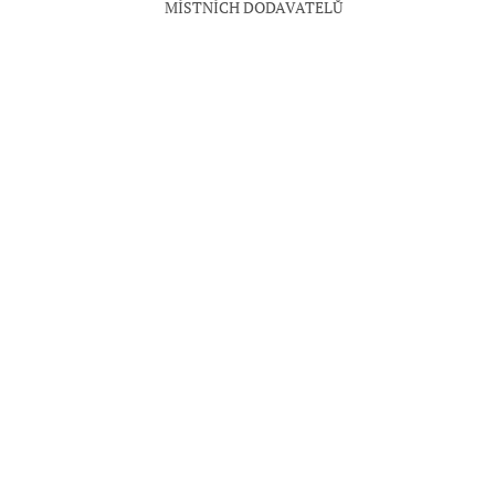
MÍSTNÍCH DODAVATELŮ
Á
ČERVENÁ
MODRÁ
RŮŽOVÁ
ŽLUTÁ
HNĚDÁ
ORANŽO