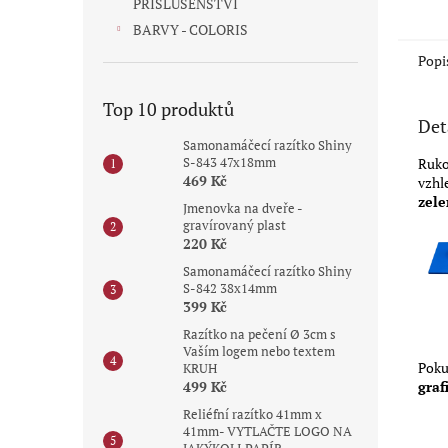
PŘÍSLUŠENSTVÍ
5
hvězdi
BARVY - COLORIS
Popi
Top 10 produktů
Det
Samonamáčecí razítko Shiny
S-843 47x18mm
Ruko
469 Kč
vzhl
zele
Jmenovka na dveře -
gravírovaný plast
220 Kč
Samonamáčecí razítko Shiny
S-842 38x14mm
399 Kč
Razítko na pečení Ø 3cm s
Vaším logem nebo textem
Poku
KRUH
graf
499 Kč
Reliéfní razítko 41mm x
41mm- VYTLAČTE LOGO NA