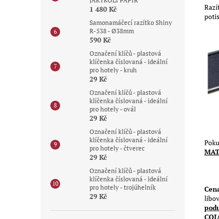
JAKÝKOLI PAPÍR
Razí
1 480 Kč
poti
Samonamáčecí razítko Shiny
R-538 - Ø38mm
590 Kč
Označení klíčů - plastová
klíčenka číslovaná - ideální
pro hotely - kruh
29 Kč
Označení klíčů - plastová
klíčenka číslovaná - ideální
pro hotely - ovál
29 Kč
Označení klíčů - plastová
klíčenka číslovaná - ideální
Poku
pro hotely - čtverec
MAT
29 Kč
Označení klíčů - plastová
klíčenka číslovaná - ideální
pro hotely - trojúhelník
Cena
29 Kč
libo
podu
COL