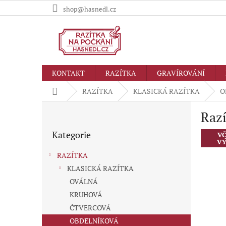
Přejít
shop@hasnedl.cz
na
obsah
KONTAKT
RAZÍTKA
GRAVÍROVÁNÍ
Domů
RAZÍTKA
KLASICKÁ RAZÍTKA
O
P
Razí
o
Přeskočit
s
Kategorie
kategorie
VČ
t
VÝ
r
RAZÍTKA
a
KLASICKÁ RAZÍTKA
n
OVÁLNÁ
n
í
KRUHOVÁ
p
ČTVERCOVÁ
a
OBDELNÍKOVÁ