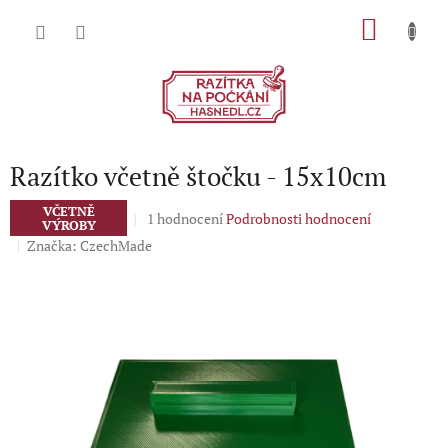
Přejít
NÁKU
na
obsah
KOŠÍK
Razítko včetně štočku - 15x10cm
VČETNĚ
Průměrné
1 hodnocení
Podrobnosti hodnocení
VÝROBY
hodnocení
Značka:
CzechMade
produktu
je
5,0
z
5
hvězdiček.