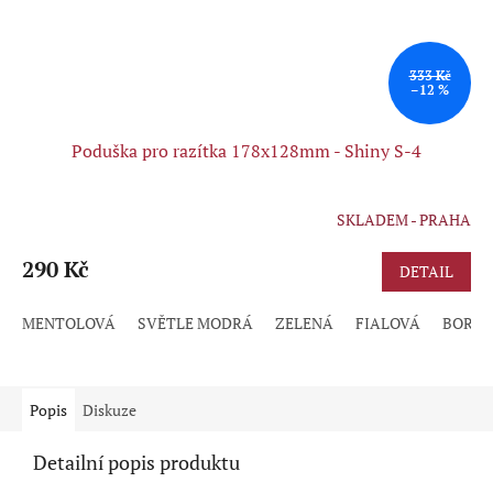
333 Kč
–12 %
Poduška pro razítka 178x128mm - Shiny S-4
SKLADEM - PRAHA
Průměrné
hodnocení
produktu
290 Kč
DETAIL
je
5,0
MENTOLOVÁ
SVĚTLE MODRÁ
ZELENÁ
FIALOVÁ
BORD
z
5
hvězdiček.
Popis
Diskuze
Detailní popis produktu