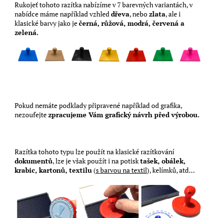
Rukojeť tohoto razítka nabízíme v 7 barevných variantách, v
nabídce máme například vzhled
dřeva
, nebo
zlata
, ale i
klasické barvy jako je
černá, růžová, modrá, červená a
zelená.
Pokud nemáte podklady připravené například od grafika,
nezoufejte
zpracujeme Vám grafický návrh před výrobou.
Razítka tohoto typu lze použít na klasické razítkování
dokumentů
, lze je však použít i na potisk
tašek, obálek,
krabic, kartonů, textilu
(
s barvou na textil
), kelímků, atd…