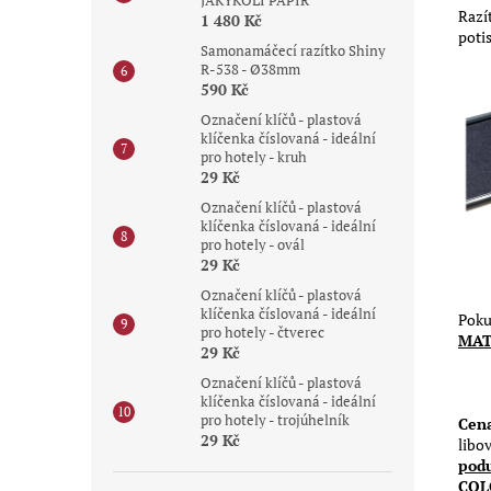
JAKÝKOLI PAPÍR
Razí
1 480 Kč
poti
Samonamáčecí razítko Shiny
R-538 - Ø38mm
590 Kč
Označení klíčů - plastová
klíčenka číslovaná - ideální
pro hotely - kruh
29 Kč
Označení klíčů - plastová
klíčenka číslovaná - ideální
pro hotely - ovál
29 Kč
Označení klíčů - plastová
klíčenka číslovaná - ideální
Poku
pro hotely - čtverec
MAT
29 Kč
Označení klíčů - plastová
klíčenka číslovaná - ideální
pro hotely - trojúhelník
Cena
29 Kč
libo
podu
COL