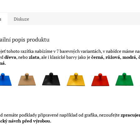
ček.
s
Diskuze
ailní popis produktu
jeť tohoto razítka nabízíme v 7 barevných variantách, v nabídce máme na
ed
dřeva
, nebo
zlata
, ale i klasické barvy jako je
černá, růžová, modrá, 
ná.
d nemáte podklady připravené například od grafika, nezoufejte
zpracuj
ický návrh před výrobou.