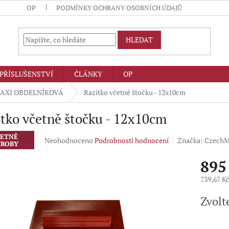
OP
PODMÍNKY OCHRANY OSOBNÍCH ÚDAJŮ
HLEDAT
PŘÍSLUŠENSTVÍ
ČLÁNKY
OP
AXI OBDELNÍKOVÁ
Razítko včetně štočku - 12x10cm
tko včetně štočku - 12x10cm
ETNĚ
Průměrné
Neohodnoceno
Podrobnosti hodnocení
Značka:
CzechM
ROBY
hodnocení
produktu
895
je
0,0
739,67 K
z
Měrná
5
Zvolt
cena:
hvězdiček.