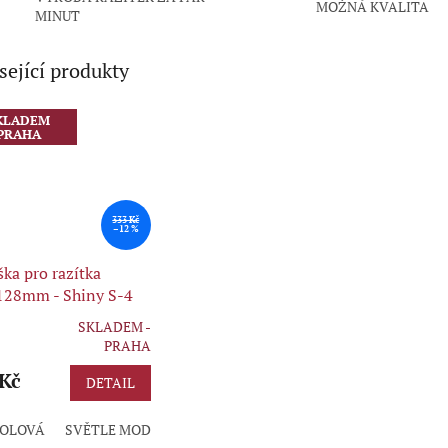
MOŽNÁ KVALITA
MINUT
sející produkty
KLADEM
PRAHA
333 Kč
–12 %
ka pro razítka
128mm - Shiny S-4
SKLADEM -
rné
PRAHA
cení
ktu
 Kč
DETAIL
OLOVÁ
SVĚTLE MODRÁ
ZELENÁ
FIALOVÁ
BORDÓ
ČERN