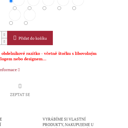
Přidat do košíku
 obdelníkové razítko - včetně štočku s libovolným
 logem nebo designem…
 informace
ZEPTAT SE
E
VYRÁBÍME SI VLASTNÍ
Í
PRODUKTY, NAKUPUJEME U