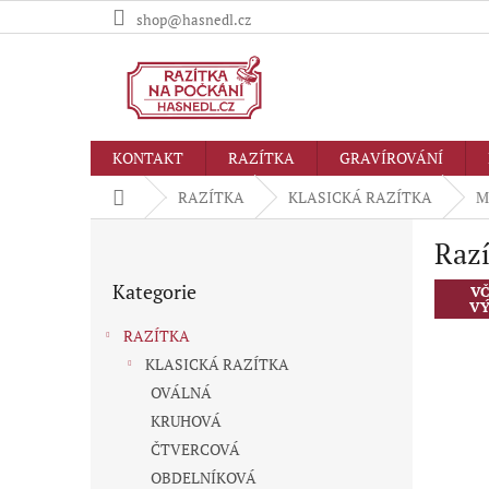
Přejít
shop@hasnedl.cz
na
obsah
KONTAKT
RAZÍTKA
GRAVÍROVÁNÍ
Domů
RAZÍTKA
KLASICKÁ RAZÍTKA
M
P
Razí
o
Přeskočit
s
Kategorie
kategorie
VČ
t
VÝ
r
RAZÍTKA
a
KLASICKÁ RAZÍTKA
n
OVÁLNÁ
n
í
KRUHOVÁ
p
ČTVERCOVÁ
a
OBDELNÍKOVÁ