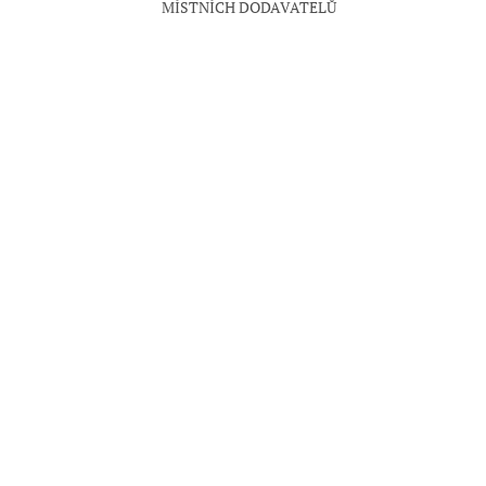
MÍSTNÍCH DODAVATELŮ
Á
ČERVENÁ
MODRÁ
RŮŽOVÁ
ŽLUTÁ
HNĚDÁ
ORANŽO