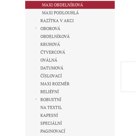
n
MAXI OBDELNÍKOVÁ
e
MAXI PODLOUHLÁ
l
RAZÍTKA V AKCI
OBOROVÁ
OBDELNÍKOVÁ
KRUHOVÁ
ČTVERCOVÁ
OVÁLNÁ
DATUMOVÁ
ČÍSLOVACÍ
MAXI ROZMĚR
RELIÉFNÍ
ROBUSTNÍ
NA TEXTIL
KAPESNÍ
SPECIÁLNÍ
PAGINOVACÍ