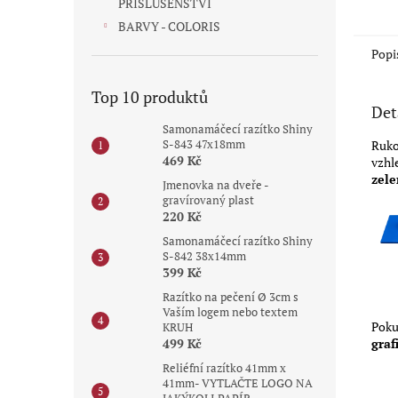
PŘÍSLUŠENSTVÍ
5
hvězdi
BARVY - COLORIS
Popi
Top 10 produktů
Det
Samonamáčecí razítko Shiny
S-843 47x18mm
Ruko
469 Kč
vzhl
zele
Jmenovka na dveře -
gravírovaný plast
220 Kč
Samonamáčecí razítko Shiny
S-842 38x14mm
399 Kč
Razítko na pečení Ø 3cm s
Vaším logem nebo textem
Poku
KRUH
graf
499 Kč
Reliéfní razítko 41mm x
41mm- VYTLAČTE LOGO NA