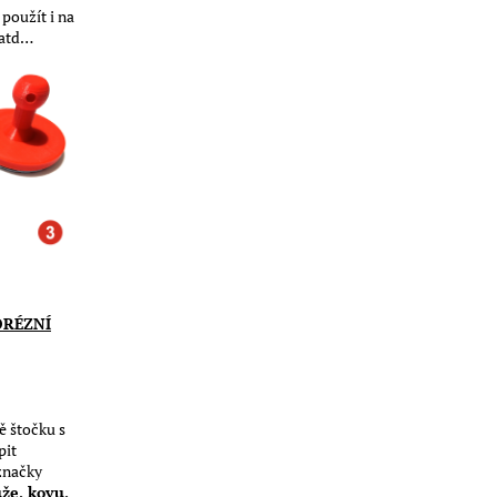
k použít i na
 atd…
ORÉZNÍ
ě štočku s
pit
 značky
ůže, kovu,