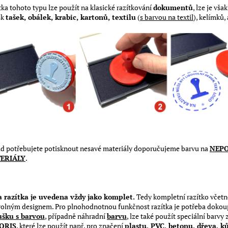
tka tohoto typu lze použít na klasické razítkování
dokumentů
, lze je vša
sk
tašek, obálek, krabic, kartonů, textilu
(
s barvou na textil
), kelímků,
d potřebujete potisknout nesavé materiály doporučujeme barvu na
NEP
ERIÁLY
.
 razítka je uvedena vždy jako komplet.
Tedy kompletní razítko včetn
volným designem. Pro plnohodnotnou funkčnost razítka je potřeba dokou
šku s barvou
, případně náhradní
barvu
, lze také použít speciální barvy
ORIS
, které lze použít např. pro značení
plastu, PVC, betonu, dřeva, k