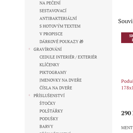
NA PEČENÍ
SESTAVOVACÍ
ANTIBAKTERIÁLNÍ
Souvi
S HOTOVÝM TEXTEM
V PROPISCE
S
DÁRKOVÉ POUKAZY 🎁
GRAVÍROVÁNÍ
CEDULE INTERIÉR / EXTERIÉR
KLÍČENKY
PIKTOGRAMY
JMENOVKY NA DVEŘE
Poduš
178x
ČÍSLA NA DVEŘE
PŘÍSLUŠENSTVÍ
Průmě
ŠTOČKY
hodno
POLŠTÁŘKY
produ
290
je
PODUŠKY
5,0
BARVY
MENT
z