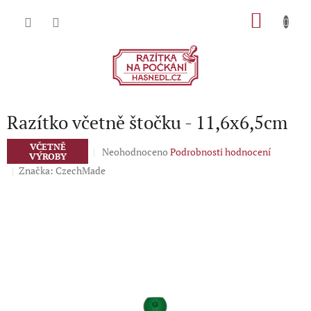
Přejít
NÁKU
na
obsah
KOŠÍK
Razítko včetně štočku - 11,6x6,5cm
VČETNĚ
Průměrné
Neohodnoceno
Podrobnosti hodnocení
VÝROBY
hodnocení
Značka:
CzechMade
produktu
je
0,0
z
5
hvězdiček.