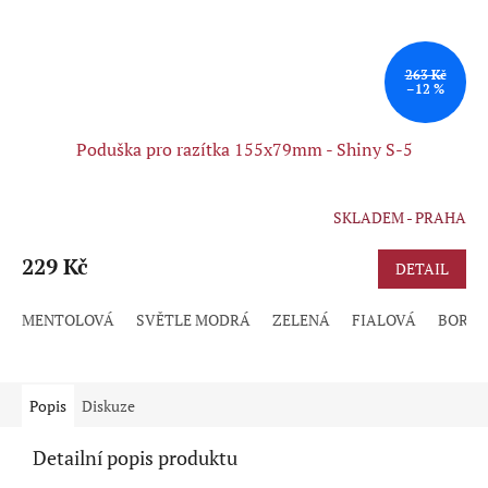
263 Kč
–12 %
Poduška pro razítka 155x79mm - Shiny S-5
SKLADEM - PRAHA
Průměrné
hodnocení
produktu
229 Kč
DETAIL
je
5,0
MENTOLOVÁ
SVĚTLE MODRÁ
ZELENÁ
FIALOVÁ
BORD
z
5
hvězdiček.
Popis
Diskuze
Detailní popis produktu