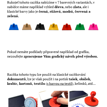
Rukojeť tohoto razítka nabízíme v 7 barevných variantách, v
nabídce máme například vzhled
dřeva
, nebo
zlata
, ale i
klasické barvy jako je
černá, růžová, modrá, červená a
zelená.
Pokud nemáte podklady připravené například od grafika,
nezoufejte
zpracujeme Vám grafický návrh před výrobou.
Razítka tohoto typu lze použít na klasické razítkování
dokumentů
, lze je však použít i na potisk
tašek, obálek,
krabic, kartonů, textilu
(
s barvou na textil
), kelímků, atd…