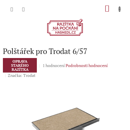
Přejít
NÁKU
na
obsah
KOŠÍK
Polštářek pro Trodat 6/57
OPRAVA
Průměrné
1 hodnocení
Podrobnosti hodnocení
STARÉHO
RAZÍTKA
hodnocení
Značka:
Trodat
produktu
je
5,0
z
5
hvězdiček.