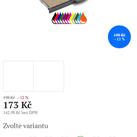
198 Kč
–12 %
198 Kč
–12 %
173 Kč
142,98 Kč bez DPH
Měrná
Zvolte variantu
cena: