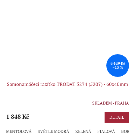
2 129 Kč
–13 %
Samonamáčecí razítko TRODAT 5274 (5207) - 60x40mm
SKLADEM - PRAHA
1 848 Kč
DETAIL
MENTOLOVÁ
SVĚTLE MODRÁ
ZELENÁ
FIALOVÁ
BORD