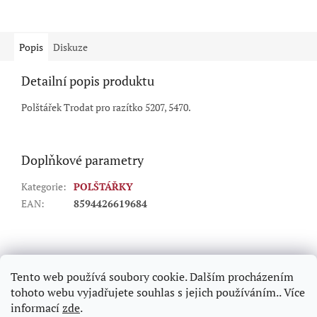
Popis
Diskuze
Detailní popis produktu
Polštářek Trodat pro razítko 5207, 5470.
Doplňkové parametry
Kategorie
:
POLŠTÁŘKY
EAN
:
8594426619684
Z
á
p
Tento web používá soubory cookie. Dalším procházením
a
tohoto webu vyjadřujete souhlas s jejich používáním.. Více
t
informací
zde
.