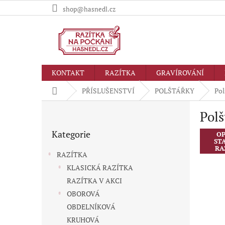
Přejít
shop@hasnedl.cz
na
obsah
KONTAKT
RAZÍTKA
GRAVÍROVÁNÍ
Domů
PŘÍSLUŠENSTVÍ
POLŠTÁŘKY
Pol
P
Polš
o
Přeskočit
s
Kategorie
kategorie
OP
t
ST
r
RA
RAZÍTKA
a
KLASICKÁ RAZÍTKA
n
RAZÍTKA V AKCI
n
í
OBOROVÁ
p
OBDELNÍKOVÁ
a
KRUHOVÁ