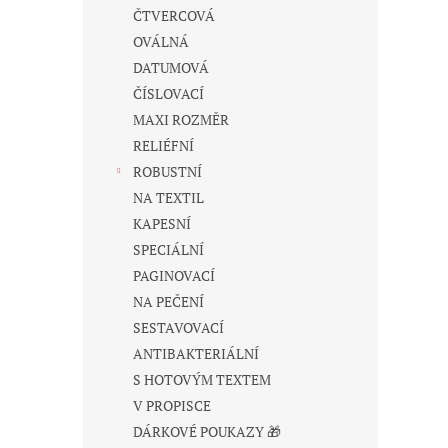
n
ČTVERCOVÁ
e
OVÁLNÁ
l
DATUMOVÁ
ČÍSLOVACÍ
MAXI ROZMĚR
RELIÉFNÍ
ROBUSTNÍ
NA TEXTIL
KAPESNÍ
SPECIÁLNÍ
PAGINOVACÍ
NA PEČENÍ
SESTAVOVACÍ
ANTIBAKTERIÁLNÍ
S HOTOVÝM TEXTEM
V PROPISCE
DÁRKOVÉ POUKAZY 🎁