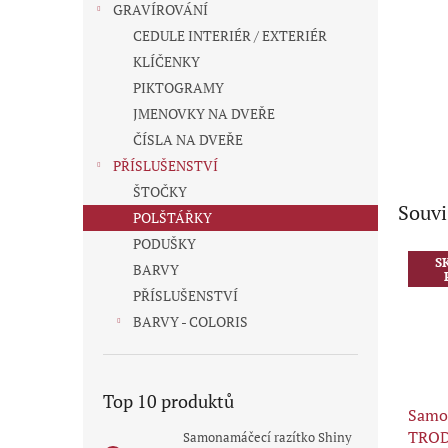
GRAVÍROVÁNÍ
CEDULE INTERIÉR / EXTERIÉR
KLÍČENKY
PIKTOGRAMY
JMENOVKY NA DVEŘE
ČÍSLA NA DVEŘE
PŘÍSLUŠENSTVÍ
ŠTOČKY
Souvi
POLŠTÁŘKY
PODUŠKY
S
BARVY
PŘÍSLUŠENSTVÍ
BARVY - COLORIS
Top 10 produktů
Samo
TROD
Samonamáčecí razítko Shiny