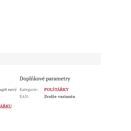
Á
ČERVENÁ
MODRÁ
RŮŽOVÁ
ŽLUTÁ
HNĚDÁ
ORANŽO
Doplňkové parametry
oupit nový
Kategorie
:
POLŠTÁŘKY
EAN
:
Zvolte variantu
TÁŘKU