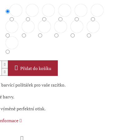
Přidat do košíku
barvící polštářek pro vaše razítko.
é barvy.
 výměně perfektní otisk.
 informace