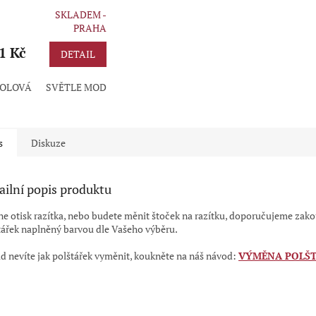
SKLADEM -
rné
PRAHA
cení
ktu
1 Kč
DETAIL
OLOVÁ
SVĚTLE MODRÁ
ZELENÁ
FIALOVÁ
BORDÓ
ČERN
ček.
s
Diskuze
ailní popis produktu
ne otisk razítka, nebo budete měnit štoček na razítku, doporučujeme zak
tářek naplněný barvou dle Vašeho výběru.
d nevíte jak polštářek vyměnit, koukněte na náš návod:
VÝMĚNA POLŠ