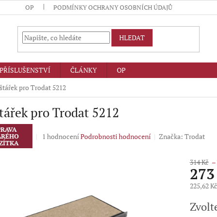
OP
PODMÍNKY OCHRANY OSOBNÍCH ÚDAJŮ
HLEDAT
PŘÍSLUŠENSTVÍ
ČLÁNKY
OP
štářek pro Trodat 5212
tářek pro Trodat 5212
RAVA
Průměrné
1 hodnocení
Podrobnosti hodnocení
Značka:
Trodat
ARÉHO
ZÍTKA
hodnocení
produktu
314 Kč
–
je
273
5,0
z
225,62 K
5
Měrná
hvězdiček.
Zvolt
cena: