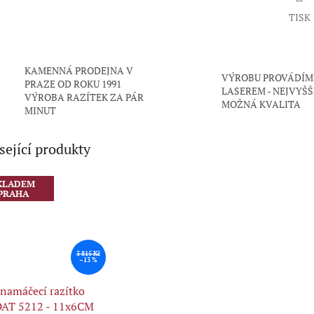
TISK
KAMENNÁ PRODEJNA V
VÝROBU PROVÁDÍM
PRAZE OD ROKU 1991
LASEREM - NEJVYŠŠ
VÝROBA RAZÍTEK ZA PÁR
MOŽNÁ KVALITA
MINUT
sející produkty
KLADEM
PRAHA
3 815 Kč
–13 %
namáčecí razítko
AT 5212 - 11x6CM