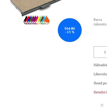
Barva
inkoustu
314 Kč
–13 %
Náhradní 
Libovoln
Ihned po
Detailní