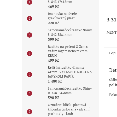
S-843 47x18mm
469 Kč
Průmě
hodno
Jmenovka na dveře -
gravírovaný plast
produ
3 31
220 Kč
je
5,0
Samonamáčecí razítko Shiny
MENT
z
S-842 38x14mm
5
399 Kč
hvězdi
Razítko na pečení Ø 3cm s
Vaším logem nebo textem
Popi
KRUH
499 Kč
Reliéfní razítko 41mm x
Det
41mm- VYTLAČTE LOGO NA
JAKÝKOLI PAPÍR
Sláb
1 480 Kč
polš
Samonamáčecí razítko Shiny
R-538 - Ø38mm
Poku
590 Kč
Označení klíčů - plastová
klíčenka číslovaná - ideální
pro hotely - kruh