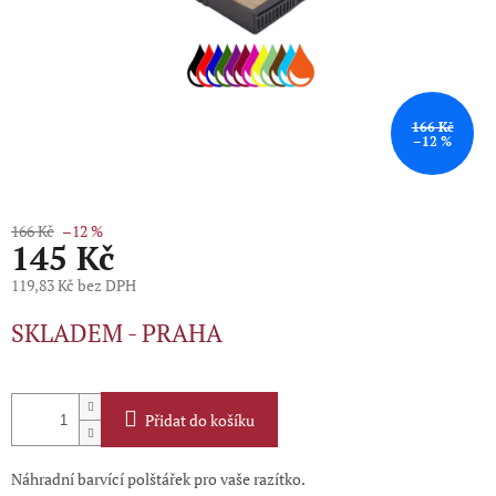
166 Kč
–12 %
166 Kč
–12 %
145 Kč
119,83 Kč bez DPH
Měrná
SKLADEM - PRAHA
cena:
Přidat do košíku
Náhradní barvící polštářek pro vaše razítko.