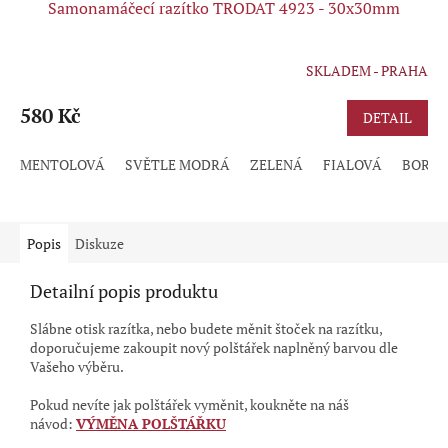
Samonamáčecí razítko TRODAT 4923 - 30x30mm
SKLADEM - PRAHA
Průměrné
hodnocení
produktu
580 Kč
DETAIL
je
5,0
MENTOLOVÁ
SVĚTLE MODRÁ
ZELENÁ
FIALOVÁ
BORD
z
5
hvězdiček.
Popis
Diskuze
Detailní popis produktu
Slábne otisk razítka, nebo budete měnit štoček na razítku,
doporučujeme zakoupit nový polštářek naplněný barvou dle
Vašeho výběru.
Pokud nevíte jak polštářek vyměnit, koukněte na náš
návod:
VÝMĚNA POLŠTÁŘKU