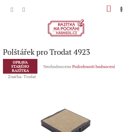
Přejít
NÁKU
na
obsah
KOŠÍK
Polštářek pro Trodat 4923
OPRAVA
Průměrné
Neohodnoceno
Podrobnosti hodnocení
STARÉHO
RAZÍTKA
hodnocení
Značka:
Trodat
produktu
je
0,0
z
5
hvězdiček.