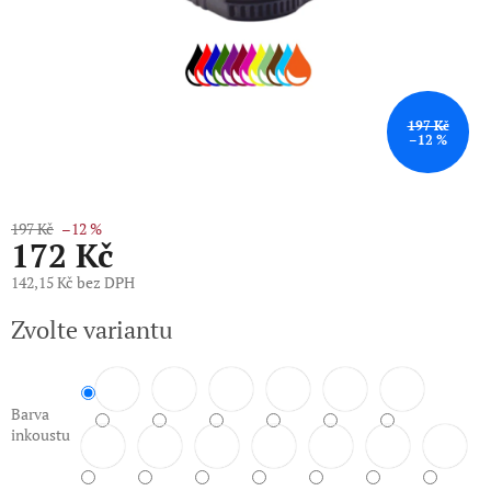
197 Kč
–12 %
197 Kč
–12 %
172 Kč
142,15 Kč bez DPH
Měrná
Zvolte variantu
cena:
Barva
inkoustu