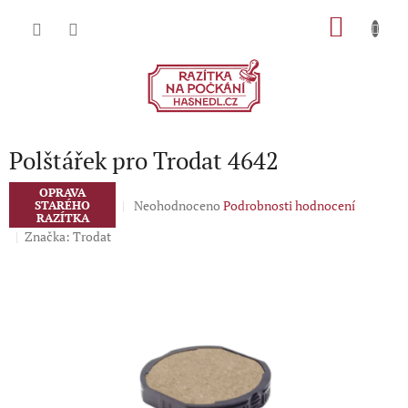
Přejít
NÁKU
na
obsah
KOŠÍK
Polštářek pro Trodat 4642
OPRAVA
Průměrné
Neohodnoceno
Podrobnosti hodnocení
STARÉHO
RAZÍTKA
hodnocení
Značka:
Trodat
produktu
je
0,0
z
5
hvězdiček.