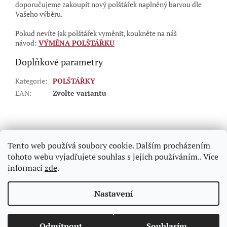
doporučujeme zakoupit nový polštářek naplněný barvou dle
Vašeho výběru.
Pokud nevíte jak polštářek vyměnit, koukněte na náš
návod:
VÝMĚNA POLŠTÁŘKU
Doplňkové parametry
Kategorie
:
POLŠTÁŘKY
EAN
:
Zvolte variantu
Z
á
p
Tento web používá soubory cookie. Dalším procházením
a
tohoto webu vyjadřujete souhlas s jejich používáním.. Více
t
informací
zde
.
í
Vytvořil Shoptet
Nastavení
Copyright 2026
Hasnedl.cz - razítka na počkání Praha
.
Odmítnout
Souhlasím
Všechna práva vyhrazena.
Upravit nastavení cookies