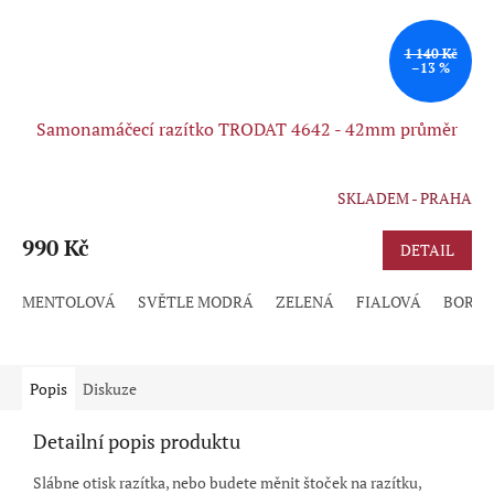
1 140 Kč
–13 %
Samonamáčecí razítko TRODAT 4642 - 42mm průměr
SKLADEM - PRAHA
Průměrné
hodnocení
produktu
990 Kč
DETAIL
je
5,0
MENTOLOVÁ
SVĚTLE MODRÁ
ZELENÁ
FIALOVÁ
BORD
z
5
hvězdiček.
Popis
Diskuze
Detailní popis produktu
Slábne otisk razítka, nebo budete měnit štoček na razítku,