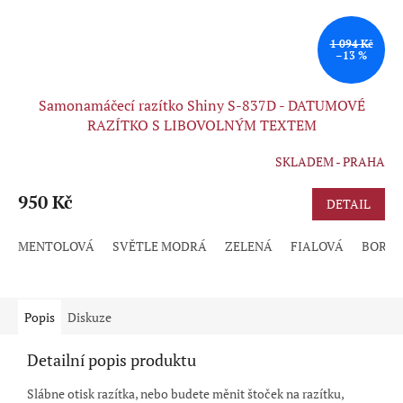
1 094 Kč
–13 %
Samonamáčecí razítko Shiny S-837D - DATUMOVÉ
RAZÍTKO S LIBOVOLNÝM TEXTEM
SKLADEM - PRAHA
950 Kč
DETAIL
MENTOLOVÁ
SVĚTLE MODRÁ
ZELENÁ
FIALOVÁ
BORD
Popis
Diskuze
Detailní popis produktu
Slábne otisk razítka, nebo budete měnit štoček na razítku,