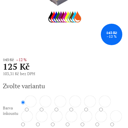
143 Kč
–12 %
143 Kč
–12 %
125 Kč
103,31 Kč bez DPH
Měrná
Zvolte variantu
cena:
Barva
inkoustu