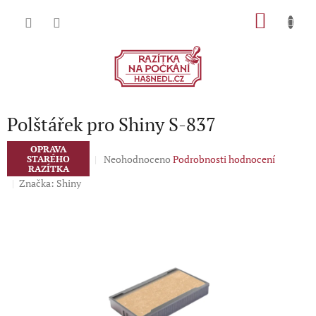
Přejít
NÁKU
na
obsah
KOŠÍK
Polštářek pro Shiny S-837
OPRAVA
Průměrné
Neohodnoceno
Podrobnosti hodnocení
STARÉHO
RAZÍTKA
hodnocení
Značka:
Shiny
produktu
je
0,0
z
5
hvězdiček.