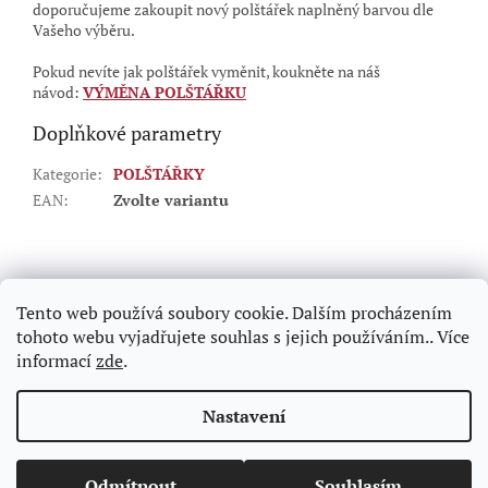
doporučujeme zakoupit nový polštářek naplněný barvou dle
Vašeho výběru.
Pokud nevíte jak polštářek vyměnit, koukněte na náš
návod:
VÝMĚNA POLŠTÁŘKU
Doplňkové parametry
Kategorie
:
POLŠTÁŘKY
EAN
:
Zvolte variantu
Z
á
p
Tento web používá soubory cookie. Dalším procházením
a
tohoto webu vyjadřujete souhlas s jejich používáním.. Více
t
informací
zde
.
í
Vytvořil Shoptet
Nastavení
Copyright 2026
Hasnedl.cz - razítka na počkání Praha
.
Odmítnout
Souhlasím
Všechna práva vyhrazena.
Upravit nastavení cookies