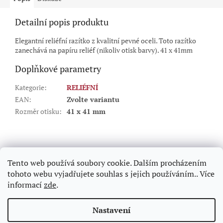
Detailní popis produktu
Elegantní reliéfní razítko z kvalitní pevné oceli. Toto razítko
zanechává na papíru reliéf (nikoliv otisk barvy). 41 x 41mm
Doplňkové parametry
Kategorie
:
RELIÉFNÍ
EAN
:
Zvolte variantu
Rozměr otisku
:
41 x 41 mm
Z
á
p
Tento web používá soubory cookie. Dalším procházením
a
tohoto webu vyjadřujete souhlas s jejich používáním.. Více
t
informací
zde
.
í
Vytvořil Shoptet
Nastavení