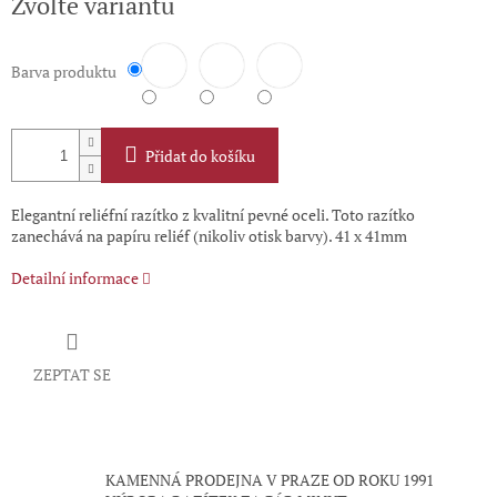
Zvolte variantu
cena:
Barva produktu
Přidat do košíku
Elegantní reliéfní razítko z kvalitní pevné oceli. Toto razítko
zanechává na papíru reliéf (nikoliv otisk barvy). 41 x 41mm
Detailní informace
ZEPTAT SE
KAMENNÁ PRODEJNA V PRAZE OD ROKU 1991