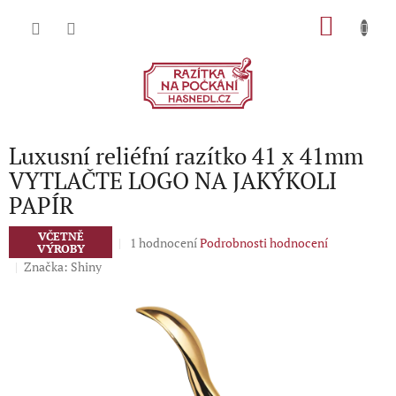
Přejít
NÁKU
na
obsah
KOŠÍK
Luxusní reliéfní razítko 41 x 41mm
VYTLAČTE LOGO NA JAKÝKOLI
PAPÍR
VČETNĚ
Průměrné
1 hodnocení
Podrobnosti hodnocení
VÝROBY
hodnocení
Značka:
Shiny
produktu
je
5,0
z
5
hvězdiček.