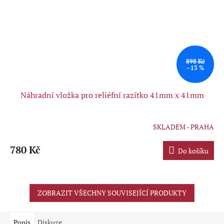
898 Kč
–13 %
Náhradní vložka pro reliéfní razítko 41mm x 41mm
SKLADEM - PRAHA
Průměrné
hodnocení
produktu
780 Kč
Do košíku
je
5,0
z
5
ZOBRAZIT VŠECHNY SOUVISEJÍCÍ PRODUKTY
hvězdiček.
Popis
Diskuze