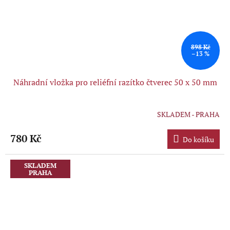
898 Kč
–13 %
Náhradní vložka pro reliéfní razítko čtverec 50 x 50 mm
SKLADEM - PRAHA
Průměrné
hodnocení
produktu
780 Kč
Do košíku
je
5,0
z
SKLADEM
PRAHA
5
hvězdiček.