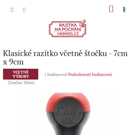
Přejít
NÁKU
na
obsah
KOŠÍK
Klasické razítko včetně štočku - 7cm
x 9cm
VČETNĚ
Průměrné
1 hodnocení
Podrobnosti hodnocení
VÝROBY
hodnocení
Značka:
Shiny
produktu
je
5,0
z
5
hvězdiček.