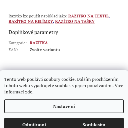
Razítko lze použít například jako:
RAZÍTKO NA TEXTIL
,
RAZÍTKO NA KELÍMKY
,
RAZÍTKO NA TAŠKY
Doplňkové parametry
Kategorie
:
RAZÍTKA
EAN
:
Zvolte variantu
Z
á
p
Tento web používá soubory cookie. Dalším procházením
a
tohoto webu vyjadřujete souhlas s jejich používáním.. Více
t
informací
zde
.
í
Vytvořil Shoptet
Nastavení
Copyright 2026
Hasnedl.cz - razítka na počkání Praha
.
Odmítnout
Souhlasím
Všechna práva vyhrazena.
Upravit nastavení cookies