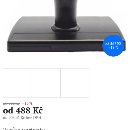
od 562 Kč
–13 %
od 562 Kč
–13 %
od
488 Kč
od
403,31 Kč
bez DPH
Měrná
Zvolte variantu