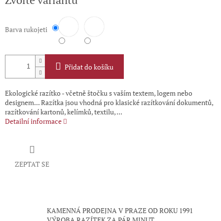
cena:
Barva rukojeti
Přidat do košíku
Ekologické razítko - včetně štočku s vaším textem, logem nebo
designem... Razítka jsou vhodná pro klasické razítkování dokumentů,
razítkování kartonů, kelímků, textilu, ...
Detailní informace
ZEPTAT SE
KAMENNÁ PRODEJNA V PRAZE OD ROKU 1991
VÝROBA RAZÍTEK ZA PÁR MINUT