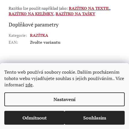
Razítko lze použít například jako:
RAZÍTKO NA TEXTIL
,
RAZÍTKO NA KELÍMKY
,
RAZÍTKO NA TAŠKY
Doplňkové parametry
Kategorie
:
RAZÍTKA
EAN
:
Zvolte variantu
Z
á
p
Tento web používá soubory cookie. Dalším procházením
a
tohoto webu vyjadřujete souhlas s jejich používáním.. Více
t
informací
zde
.
í
Vytvořil Shoptet
Nastavení
Copyright 2026
Hasnedl.cz - razítka na počkání Praha
.
Odmítnout
Souhlasím
Všechna práva vyhrazena.
Upravit nastavení cookies