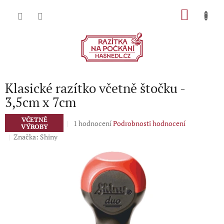
Přejít
NÁKU
na
obsah
KOŠÍK
Klasické razítko včetně štočku -
3,5cm x 7cm
VČETNĚ
Průměrné
1 hodnocení
Podrobnosti hodnocení
VÝROBY
hodnocení
Značka:
Shiny
produktu
je
5,0
z
5
hvězdiček.