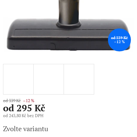
od 339 Kč
–12 %
od 339 Kč
–12 %
od
295 Kč
od
243,80 Kč
bez DPH
Měrná
Zvolte variantu
cena: