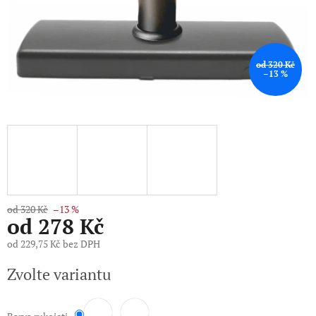
od 320 Kč
–13 %
od 320 Kč
–13 %
od
278 Kč
od
229,75 Kč
bez DPH
Měrná
Zvolte variantu
cena: