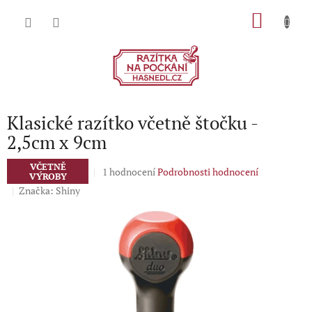
Přejít
NÁKU
na
obsah
KOŠÍK
Klasické razítko včetně štočku -
2,5cm x 9cm
VČETNĚ
Průměrné
1 hodnocení
Podrobnosti hodnocení
VÝROBY
hodnocení
Značka:
Shiny
produktu
je
5,0
z
5
hvězdiček.