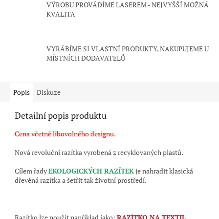
VÝROBU PROVÁDÍME LASEREM - NEJVYŠŠÍ MOŽNÁ
KVALITA
VYRÁBÍME SI VLASTNÍ PRODUKTY, NAKUPUJEME U
MÍSTNÍCH DODAVATELŮ
Popis
Diskuze
Detailní popis produktu
Cena včetně libovolného designu.
Nová revoluční razítka vyrobená z recyklovaných plastů.
Cílem řady
EKOLOGICKÝCH RAZÍTEK
je nahradit klasická
dřevěná razítka a šetřit tak životní prostředí.
Razítko lze použít například jako:
RAZÍTKO NA TEXTIL
,