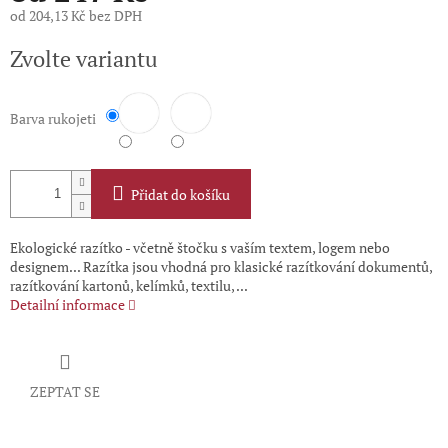
od
204,13 Kč
bez DPH
Měrná
Zvolte variantu
cena:
Barva rukojeti
Přidat do košíku
Ekologické razítko - včetně štočku s vaším textem, logem nebo
designem... Razítka jsou vhodná pro klasické razítkování dokumentů,
razítkování kartonů, kelímků, textilu, ...
Detailní informace
ZEPTAT SE