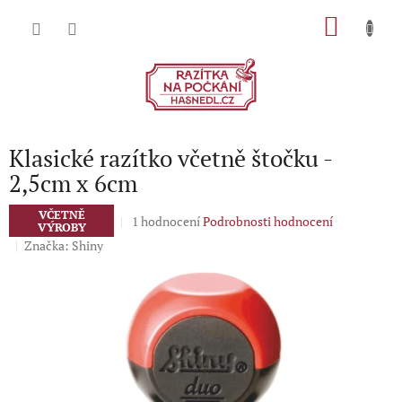
Přejít
NÁKU
na
obsah
KOŠÍK
Klasické razítko včetně štočku -
2,5cm x 6cm
VČETNĚ
Průměrné
1 hodnocení
Podrobnosti hodnocení
VÝROBY
hodnocení
Značka:
Shiny
produktu
je
5,0
z
5
hvězdiček.