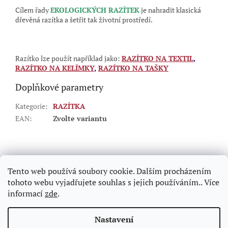
Cílem řady
EKOLOGICKÝCH RAZÍTEK
je nahradit klasická
dřevěná razítka a šetřit tak životní prostředí.
Razítko lze použít například jako:
RAZÍTKO NA TEXTIL
,
RAZÍTKO NA KELÍMKY
,
RAZÍTKO NA TAŠKY
Doplňkové parametry
Kategorie
:
RAZÍTKA
EAN
:
Zvolte variantu
Z
á
p
Tento web používá soubory cookie. Dalším procházením
a
tohoto webu vyjadřujete souhlas s jejich používáním.. Více
t
informací
zde
.
í
Vytvořil Shoptet
Nastavení