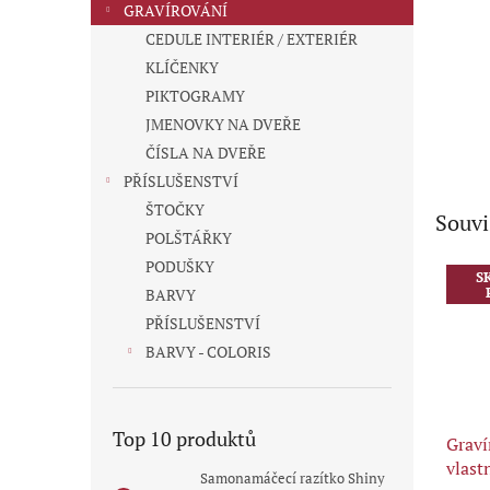
GRAVÍROVÁNÍ
CEDULE INTERIÉR / EXTERIÉR
KLÍČENKY
PIKTOGRAMY
JMENOVKY NA DVEŘE
ČÍSLA NA DVEŘE
PŘÍSLUŠENSTVÍ
ŠTOČKY
Souvi
POLŠTÁŘKY
PODUŠKY
S
BARVY
PŘÍSLUŠENSTVÍ
BARVY - COLORIS
Top 10 produktů
Graví
vlast
Samonamáčecí razítko Shiny