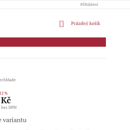
Přihlášení
NÁKUPNÍ
Prázdný košík
KOŠÍK
echMade
12 %
 Kč
č bez DPH
e variantu