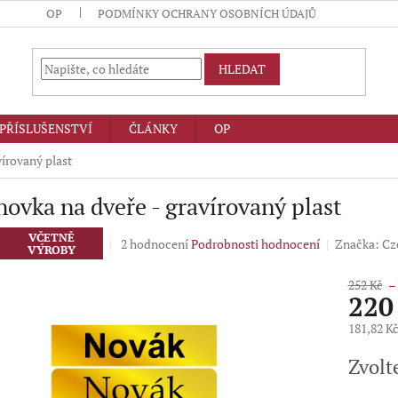
OP
PODMÍNKY OCHRANY OSOBNÍCH ÚDAJŮ
HLEDAT
PŘÍSLUŠENSTVÍ
ČLÁNKY
OP
írovaný plast
ovka na dveře - gravírovaný plast
VČETNĚ
Průměrné
2 hodnocení
Podrobnosti hodnocení
Značka:
Cz
VÝROBY
hodnocení
produktu
252 Kč
–
je
220
5,0
z
181,82 K
5
Měrná
hvězdiček.
Zvolt
cena: