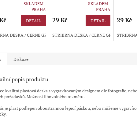
48x210mm
ideální pro hotely -
ideální p
SKLADEM -
SKLADEM -
čtverec
rné
Průměrné
Průměrné
PRAHA
PRAHA
cení
hodnocení
hodnocení
ktu
 Kč
produktu
29 Kč
produktu
29 Kč
DETAIL
DETAIL
je
je
5,0
5,0
RNÁ DESKA / ČERNÉ GRAVÍROVÁNÍ
STŘÍBRNÁ DESKA / ČERNÉ GRAVÍROVÁNÍ
ZLATÁ DESKA / ČERNÉ GRAVÍ
STŘÍBRNÁ
z
z
5
5
ček.
hvězdiček.
hvězdiček.
s
Diskuze
ailní popis produktu
ce kvalitní plastová deska s vygravírovaným designem dle fotografie, nebo
ch požadavků. Možnost libovolného rozměru.
ás je plast podlepen oboustrannou lepicí páskou, nebo můžeme vygravírov
bky.