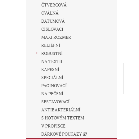
n
ČTVERCOVÁ
e
OVÁLNÁ
l
DATUMOVÁ
ČÍSLOVACÍ
MAXI ROZMĚR
RELIÉFNÍ
ROBUSTNÍ
NA TEXTIL
KAPESNÍ
SPECIÁLNÍ
PAGINOVACÍ
NA PEČENÍ
SESTAVOVACÍ
ANTIBAKTERIÁLNÍ
S HOTOVÝM TEXTEM
V PROPISCE
DÁRKOVÉ POUKAZY 🎁