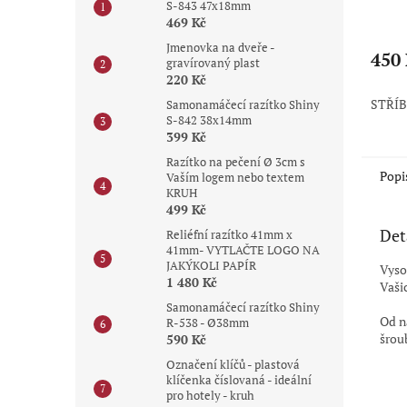
A5 1
S-843 47x18mm
Průmě
469 Kč
hodno
Jmenovka na dveře -
produ
450
gravírovaný plast
je
220 Kč
5,0
STŘÍB
Samonamáčecí razítko Shiny
z
S-842 38x14mm
5
399 Kč
hvězdi
Razítko na pečení Ø 3cm s
Popi
Vaším logem nebo textem
KRUH
499 Kč
Det
Reliéfní razítko 41mm x
41mm- VYTLAČTE LOGO NA
JAKÝKOLI PAPÍR
Vyso
1 480 Kč
Vaši
Samonamáčecí razítko Shiny
Od n
R-538 - Ø38mm
šrou
590 Kč
Označení klíčů - plastová
klíčenka číslovaná - ideální
pro hotely - kruh