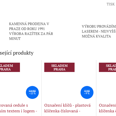
TISK
KAMENNÁ PRODEJNA V
VÝROBU PROVÁDÍM
PRAZE OD ROKU 1991
LASEREM - NEJVYŠŠ
VÝROBA RAZÍTEK ZA PÁR
MOŽNÁ KVALITA
MINUT
sející produkty
KLADEM
SKLADEM
SKLA
PRAHA
PRAHA
PRA
518 Kč
32 Kč
–13 %
–9 %
rovaná cedule s
Označení klíčů - plastová
Označení 
ním textem i logem -
klíčenka číslovaná -
klíčenka 