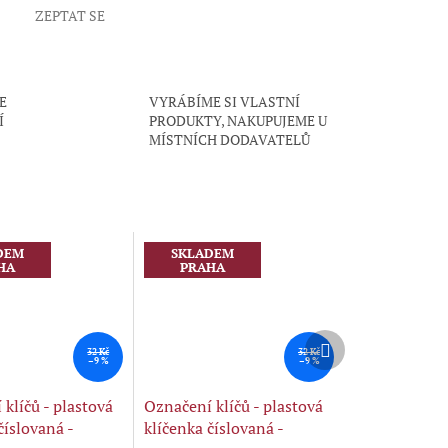
ZEPTAT SE
E
VYRÁBÍME SI VLASTNÍ
Í
PRODUKTY, NAKUPUJEME U
MÍSTNÍCH DODAVATELŮ
DEM
SKLADEM
HA
PRAHA
Další
32 Kč
32 Kč
produkt
–9 %
–9 %
klíčů - plastová
Označení klíčů - plastová
číslovaná -
klíčenka číslovaná -