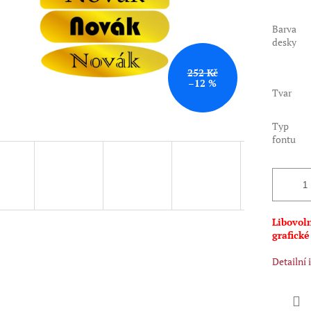
Barva
desky
252 Kč
–12 %
Tvar
Typ
fontu
Libovoln
grafické
Detailní