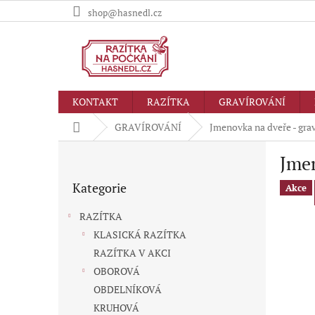
Přejít
shop@hasnedl.cz
na
obsah
KONTAKT
RAZÍTKA
GRAVÍROVÁNÍ
Domů
GRAVÍROVÁNÍ
Jmenovka na dveře - grav
P
Jmen
o
Přeskočit
s
Kategorie
kategorie
Akce
t
r
RAZÍTKA
a
KLASICKÁ RAZÍTKA
n
RAZÍTKA V AKCI
n
í
OBOROVÁ
p
OBDELNÍKOVÁ
a
KRUHOVÁ