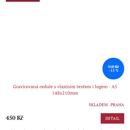
518 Kč
–13 %
Gravírovaná cedule s vlastním textem i logem - A5
148x210mm
SKLADEM - PRAHA
Průměrné
hodnocení
produktu
450 Kč
DETAIL
je
5,0