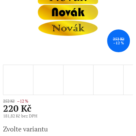
252 Kč
–12 %
252 Kč
–12 %
220 Kč
181,82 Kč bez DPH
Měrná
Zvolte variantu
cena: