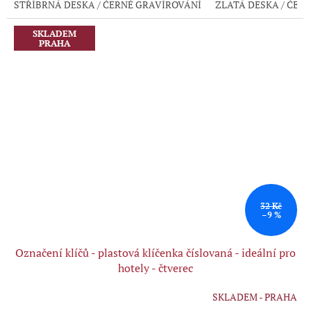
STŘÍBRNÁ DESKA / ČERNÉ GRAVÍROVÁNÍ
ZLATÁ DESKA / ČER
z
5
hvězdiček.
SKLADEM
PRAHA
32 Kč
–9 %
Označení klíčů - plastová klíčenka číslovaná - ideální pro
hotely - čtverec
SKLADEM - PRAHA
Průměrné