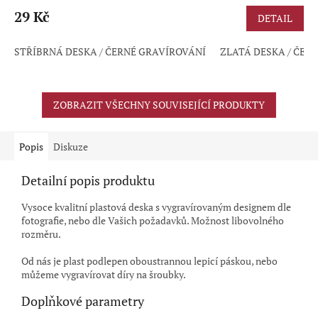
hodnocení
produktu
29 Kč
DETAIL
je
5,0
STŘÍBRNÁ DESKA / ČERNÉ GRAVÍROVÁNÍ
ZLATÁ DESKA / ČER
z
5
hvězdiček.
ZOBRAZIT VŠECHNY SOUVISEJÍCÍ PRODUKTY
Popis
Diskuze
Detailní popis produktu
Vysoce kvalitní plastová deska s vygravírovaným designem dle
fotografie, nebo dle Vašich požadavků. Možnost libovolného
rozměru.
Od nás je plast podlepen oboustrannou lepicí páskou, nebo
můžeme vygravírovat díry na šroubky.
Doplňkové parametry