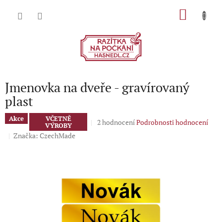
Přejít
NÁKU
na
obsah
KOŠÍK
Jmenovka na dveře - gravírovaný
plast
Akce
VČETNĚ
Průměrné
2 hodnocení
Podrobnosti hodnocení
VÝROBY
hodnocení
Značka:
CzechMade
produktu
je
5,0
z
5
hvězdiček.