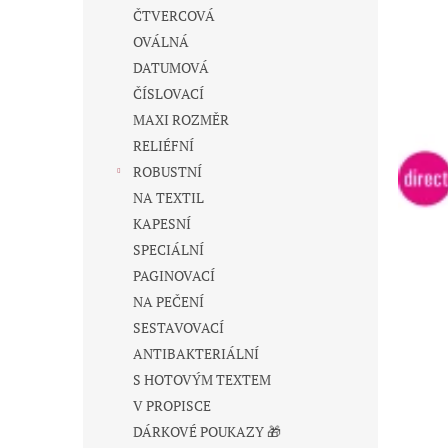
n
ČTVERCOVÁ
e
OVÁLNÁ
l
DATUMOVÁ
ČÍSLOVACÍ
MAXI ROZMĚR
RELIÉFNÍ
ROBUSTNÍ
NA TEXTIL
KAPESNÍ
SPECIÁLNÍ
PAGINOVACÍ
NA PEČENÍ
SESTAVOVACÍ
ANTIBAKTERIÁLNÍ
S HOTOVÝM TEXTEM
V PROPISCE
DÁRKOVÉ POUKAZY 🎁