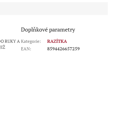
Doplňkové parametry
DO RUKY A
Kategorie
:
RAZÍTKA
JIŽ
EAN
:
8594426657259