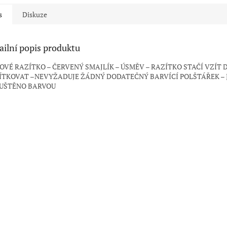
s
Diskuze
ailní popis produktu
OVÉ RAZÍTKO – ČERVENÝ SMAJLÍK – ÚSMĚV – RAZÍTKO STAČÍ VZÍT 
ÍTKOVAT –NEVYŽADUJE ŽÁDNÝ DODATEČNÝ BARVÍCÍ POLŠTÁŘEK – 
UŠTĚNO BARVOU