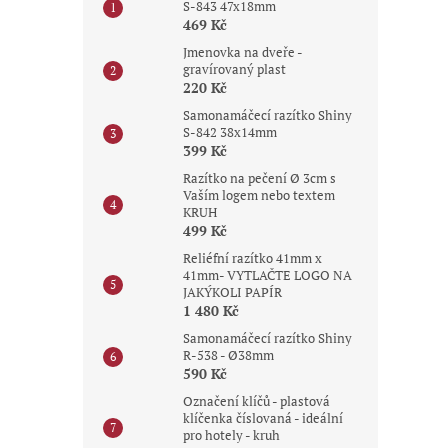
S-843 47x18mm
469 Kč
Jmenovka na dveře -
gravírovaný plast
220 Kč
Samonamáčecí razítko Shiny
S-842 38x14mm
399 Kč
Razítko na pečení Ø 3cm s
Vaším logem nebo textem
KRUH
499 Kč
Reliéfní razítko 41mm x
41mm- VYTLAČTE LOGO NA
JAKÝKOLI PAPÍR
1 480 Kč
Samonamáčecí razítko Shiny
R-538 - Ø38mm
590 Kč
Označení klíčů - plastová
klíčenka číslovaná - ideální
pro hotely - kruh