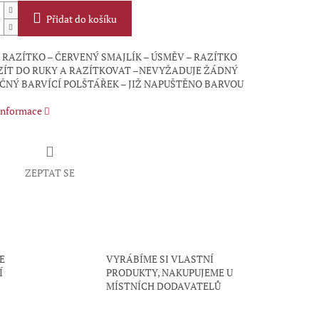
Přidat do košíku
RAZÍTKO – ČERVENÝ SMAJLÍK – ÚSMĚV – RAZÍTKO
ZÍT DO RUKY A RAZÍTKOVAT –NEVYŽADUJE ŽÁDNÝ
NÝ BARVÍCÍ POLŠTÁŘEK – JIŽ NAPUŠTĚNO BARVOU
 informace
ZEPTAT SE
E
VYRÁBÍME SI VLASTNÍ
Í
PRODUKTY, NAKUPUJEME U
MÍSTNÍCH DODAVATELŮ