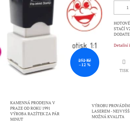
HOTOVÉ 
STAČÍ V
DODATEČ
Detailní
252 Kč
–12 %
TISK
KAMENNÁ PRODEJNA V
VÝROBU PROVÁDÍM
PRAZE OD ROKU 1991
LASEREM - NEJVYŠŠ
VÝROBA RAZÍTEK ZA PÁR
MOŽNÁ KVALITA
MINUT