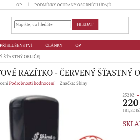
OP
PODMÍNKY OCHRANY OSOBNÍCH ÚDAJŮ
HLEDAT
PŘÍSLUŠENSTVÍ
ČLÁNKY
OP
Ý ŠŤASTNÝ OBLIČEJ
OVÉ RAZÍTKO - ČERVENÝ ŠŤASTNÝ O
né
cení
Podrobnosti hodnocení
Značka:
Shiny
ení
u
252 Kč
–
220
181,82 K
Měrná
SKLA
ek.
cena: