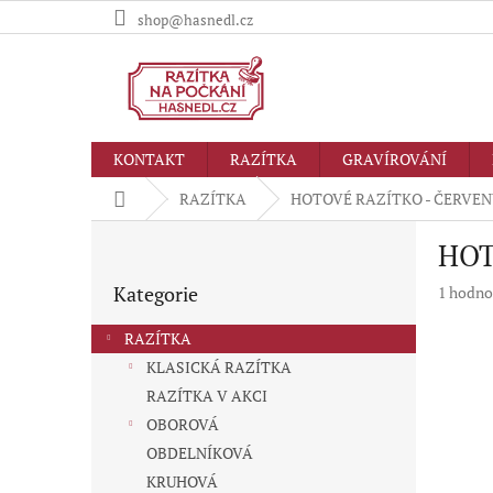
Přejít
shop@hasnedl.cz
na
obsah
KONTAKT
RAZÍTKA
GRAVÍROVÁNÍ
Domů
RAZÍTKA
HOTOVÉ RAZÍTKO - ČERVEN
P
HOT
o
Přeskočit
s
Kategorie
Průměr
1 hodno
kategorie
t
hodnoc
r
produkt
RAZÍTKA
a
je
KLASICKÁ RAZÍTKA
n
5,0
RAZÍTKA V AKCI
z
n
5
í
OBOROVÁ
hvězdič
p
OBDELNÍKOVÁ
a
KRUHOVÁ