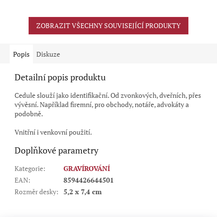
5
hvězdiček.
ZOBRAZIT VŠECHNY SOUVISEJÍCÍ PRODUKTY
Popis
Diskuze
Detailní popis produktu
Cedule slouží jako identifikační. Od zvonkových, dveřních, přes
vývěsní. Například firemní, pro obchody, notáře, advokáty a
podobně.
Vnitřní i venkovní použití.
Doplňkové parametry
Kategorie
:
GRAVÍROVÁNÍ
EAN
:
8594426644501
Rozměr desky
:
5,2 x 7,4 cm