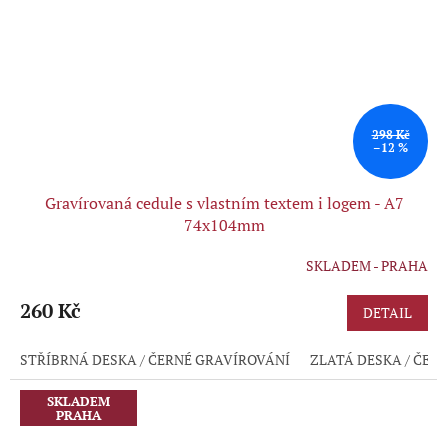
298 Kč
–12 %
Gravírovaná cedule s vlastním textem i logem - A7
74x104mm
SKLADEM - PRAHA
Průměrné
hodnocení
produktu
260 Kč
DETAIL
je
5,0
STŘÍBRNÁ DESKA / ČERNÉ GRAVÍROVÁNÍ
ZLATÁ DESKA / ČER
z
5
hvězdiček.
SKLADEM
PRAHA