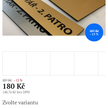
207 Kč
–13 %
207 Kč
–13 %
180 Kč
148,76 Kč bez DPH
Měrná
Zvolte variantu
cena: