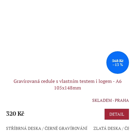
368 Kč
–13 %
Gravírovaná cedule s vlastním textem i logem - A6
105x148mm
SKLADEM - PRAHA
Průměrné
hodnocení
produktu
320 Kč
DETAIL
je
5,0
STŘÍBRNÁ DESKA / ČERNÉ GRAVÍROVÁNÍ
ZLATÁ DESKA / ČER
z