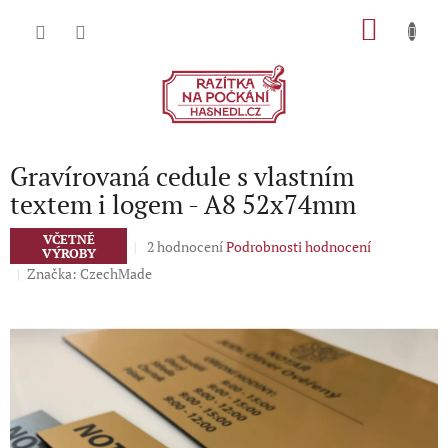
Přejít
NÁKU
na
obsah
KOŠÍK
Gravírovaná cedule s vlastním
textem i logem - A8 52x74mm
VČETNĚ
Průměrné
2 hodnocení
Podrobnosti hodnocení
VÝROBY
hodnocení
Značka:
CzechMade
produktu
je
5,0
z
5
hvězdiček.